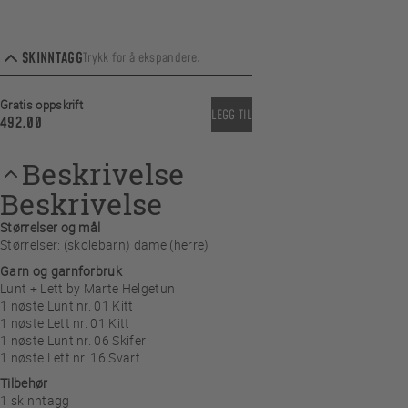
SKINNTAGG
Trykk for å ekspandere.
ENDRE
Gratis oppskrift
LEGG TIL
492,00
Beskrivelse
Skinntagg Natur
Beskrivelse
Størrelser og mål
Størrelser: (skolebarn) dame (herre)
Garn og garnforbruk
Lunt + Lett by Marte Helgetun
1 nøste Lunt nr. 01 Kitt
1 nøste Lett nr. 01 Kitt
1 nøste Lunt nr. 06 Skifer
1 nøste Lett nr. 16 Svart
Tilbehør
1 skinntagg