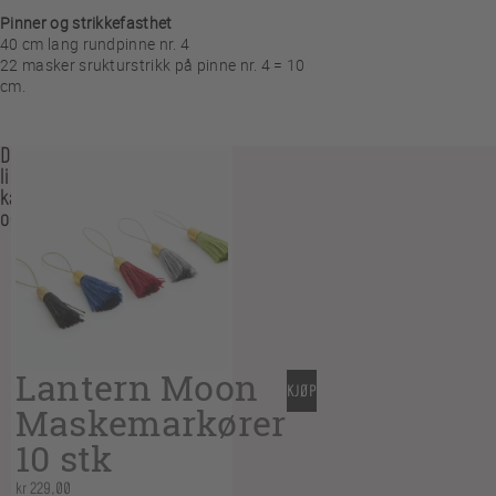
Pinner og strikkefasthet
40 cm lang rundpinne nr. 4
22 masker srukturstrikk på pinne nr. 4 = 10
cm.
Du
liker
kanskje
også…
Lantern Moon
KJØP
Maskemarkører
10 stk
kr
229,00