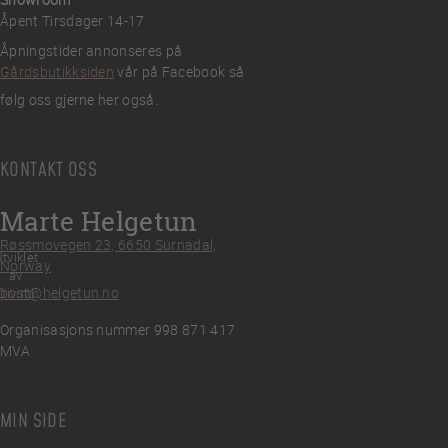
Åpent Tirsdager 14-17
Åpningstider annonseres på
Gårdsbutikksiden
vår på Facebook så
følg oss gjerne her også.
KONTAKT OSS
Marte Helgetun
Røssmovegen 23, 6650 Surnadal,
tviklet
Norway
av
post@helgetun.no
Divint
Organisasjons nummer 998 871 417
MVA
MIN SIDE