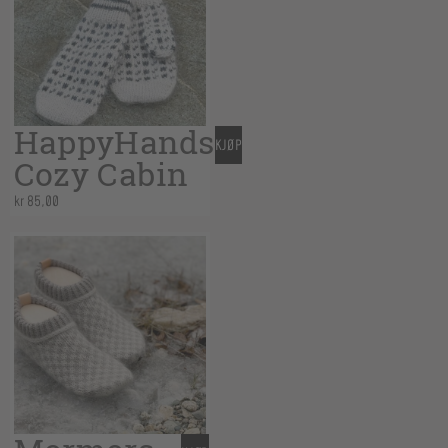
HappyHands
KJØP
Cozy Cabin
kr
85,00