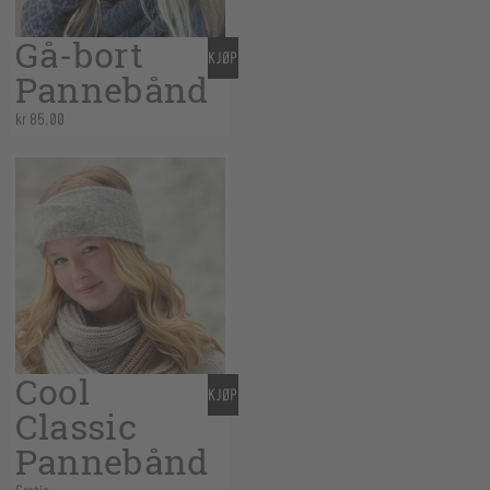
Gå-bort
KJØP
Pannebånd
kr
85,00
Cool
KJØP
Classic
Pannebånd