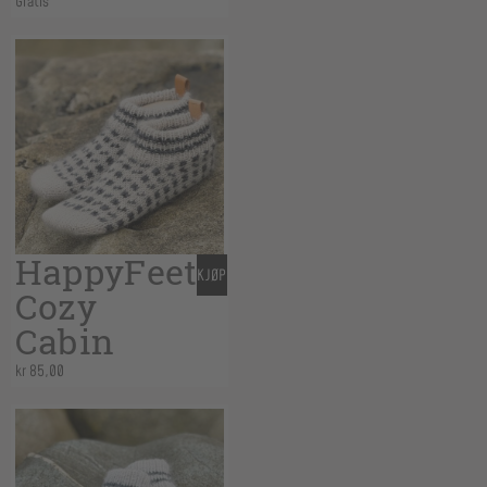
Gratis
HappyFeet
KJØP
Cozy
Cabin
kr
85,00