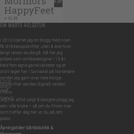
Mormors
KJØP
HappyFeet
kr
85,00
OM MARTE HELGETUN
I 2010 startet jeg en blogg med noen
få strikkeoppskrifter, uten å ane hvor
langt reisen skulle gå. Nå har jeg
jobbet som strikkedesigner i 15 år.
Med fem egne garnkvaliteter og et
stort lager her i Surnadal på Nordmøre
sender jeg garn over hele Norge.
© 2026
Oppskrifter sendes digitalt verden
Design
over.
y Marte
elgetun
Jeg har alltid valgt å designe plagg jeg
selv ville bruke – så om du finner noe
som treffer deg her, er du på rett
plass.
Åpningstider Gårdsbutikk &
Showroom