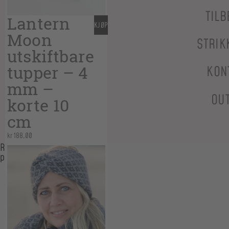
TILB
Lantern
KJØP
Moon
STRIK
utskiftbare
tupper – 4
KON
mm –
OU
korte 10
cm
kr
188,00
Relaterte
produkter