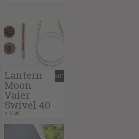
Lantern
KJØP
Moon
Vaier
Swivel 40
kr
125,00