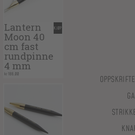
Lantern
KJØP
Moon 40
cm fast
rundpinne
4 mm
kr
188,00
OPPSKRIFT
GA
STRIKK
KNA