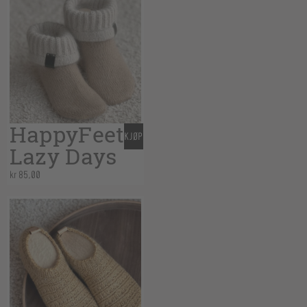
HappyFeet
KJØP
Lazy Days
kr
85,00