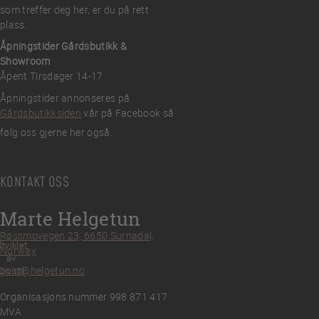
som treffer deg her, er du på rett
plass.
Åpningstider Gårdsbutikk &
Showroom
Åpent Tirsdager 14-17
Åpningstider annonseres på
Gårdsbutikksiden
vår på Facebook så
følg oss gjerne her også.
KONTAKT OSS
Marte Helgetun
Røssmovegen 23, 6650 Surnadal,
tviklet
Norway
av
post@helgetun.no
Divint
Organisasjons nummer 998 871 417
MVA