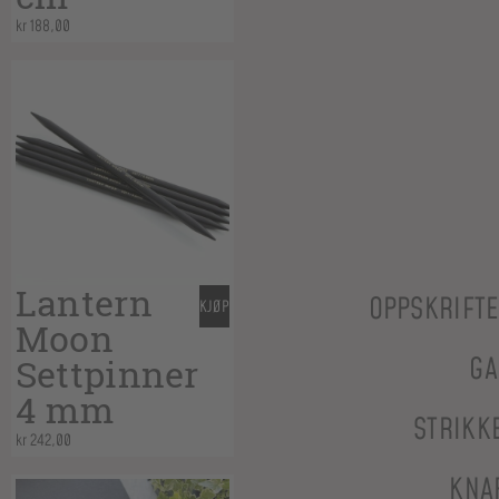
kr
188,00
Lantern
OPPSKRIFT
KJØP
Moon
Settpinner
GA
4 mm
STRIKK
kr
242,00
KNA