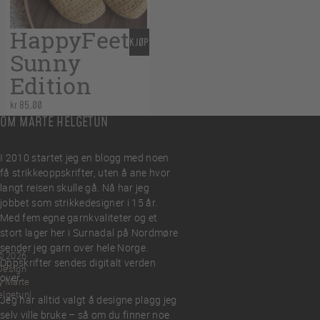
HappyFeet
KJØP
Sunny
Edition
kr
85,00
OM MARTE HELGETUN
I 2010 startet jeg en blogg med noen
få strikkeoppskrifter, uten å ane hvor
langt reisen skulle gå. Nå har jeg
jobbet som strikkedesigner i 15 år.
Med fem egne garnkvaliteter og et
stort lager her i Surnadal på Nordmøre
sender jeg garn over hele Norge.
© 2026
Oppskrifter sendes digitalt verden
Design
over.
y Marte
elgetun
Jeg har alltid valgt å designe plagg jeg
selv ville bruke – så om du finner noe