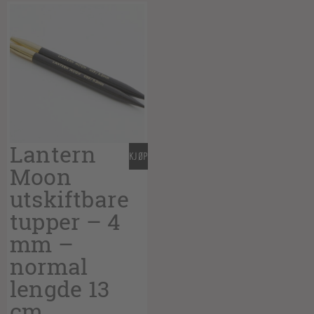
Lantern
KJØP
Moon
utskiftbare
tupper – 4
mm –
normal
lengde 13
cm