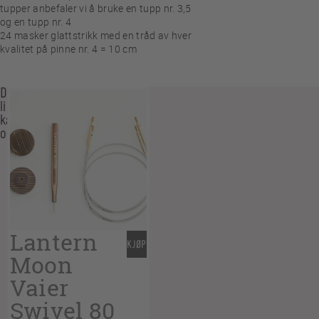
tupper anbefaler vi å bruke en tupp nr. 3,5
og en tupp nr. 4
24
masker glattstrikk med en tråd av hver
kvalitet på pinne nr. 4 = 10 cm
Du
liker
kanskje
også…
Lantern
KJØP
Moon
Vaier
Swivel 80