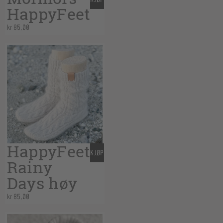
KJØP
HappyFeet
kr
85,00
HappyFeet
KJØP
Rainy
Days høy
kr
85,00