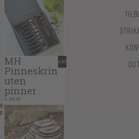
TILB
STRIK
KON
MH
KJØP
OU
Pinneskrin
uten
pinner
kr
369,00
Relaterte
produkter