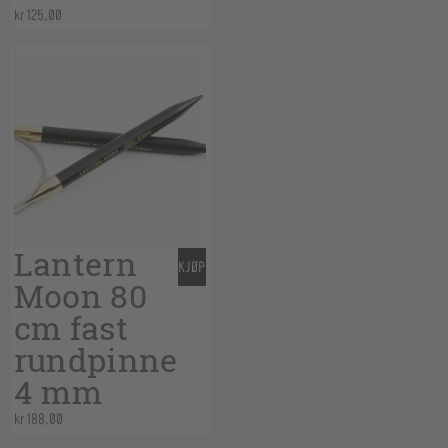
kr
125,00
Lantern
KJØP
Moon 80
cm fast
rundpinne
4 mm
kr
188,00