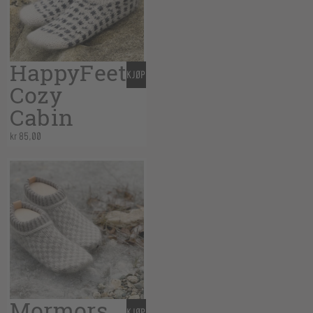
HappyFeet
KJØP
Cozy
Cabin
kr
85,00
Mormors