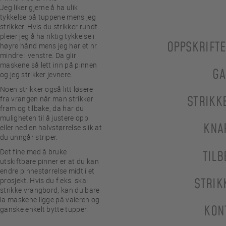
Jeg liker gjerne å ha ulik
tykkelse på tuppene mens jeg
strikker. Hvis du strikker rundt
pleier jeg å ha riktig tykkelse i
OPPSKRIFT
høyre hånd mens jeg har et nr.
mindre i venstre. Da glir
maskene så lett inn på pinnen
GA
og jeg strikker jevnere.
Noen strikker også litt løsere
STRIKK
fra vrangen når man strikker
fram og tilbake, da har du
muligheten til å justere opp
KNA
eller ned en halvstørrelse slik at
du unngår striper.
Det fine med å bruke
TILB
utskiftbare pinner er at du kan
endre pinnestørrelse midt i et
prosjekt. Hvis du f.eks. skal
STRIK
strikke vrangbord, kan du bare
la maskene ligge på vaieren og
KON
ganske enkelt bytte tupper.