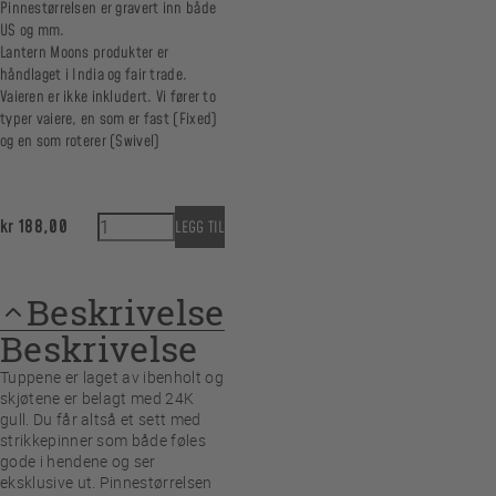
Pinnestørrelsen er gravert inn både
US og mm.
Lantern Moons produkter er
håndlaget i India og fair trade.
Vaieren er ikke inkludert. Vi fører to
typer vaiere, en som er fast (Fixed)
og en som roterer (Swivel)
Lantern Moon utskiftbare tupper - 4 mm - korte 1
kr
188,00
LEGG TIL
Beskrivelse
Beskrivelse
Tuppene er laget av ibenholt og
skjøtene er belagt med 24K
gull. Du får altså et sett med
strikkepinner som både føles
gode i hendene og ser
eksklusive ut. Pinnestørrelsen