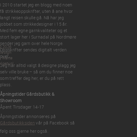
I 2010 startet jeg en blogg med noen
få strikkeoppskrifter, uten å ane hvor
langt reisen skulle gå. Nå har jeg
jobbet som strikkedesigner i 15 år.
Med fem egne garnkvaliteter og et
stort lager her i Surnadal på Nordmøre
sender jeg garn over hele Norge.
© 2026
Oppskrifter sendes digitalt verden
Design
over.
y Marte
elgetun
Jeg har alltid valgt å designe plagg jeg
selv ville bruke – så om du finner noe
som treffer deg her, er du på rett
plass.
Åpningstider Gårdsbutikk &
Showroom
Åpent Tirsdager 14-17
Åpningstider annonseres på
Gårdsbutikksiden
vår på Facebook så
følg oss gjerne her også.