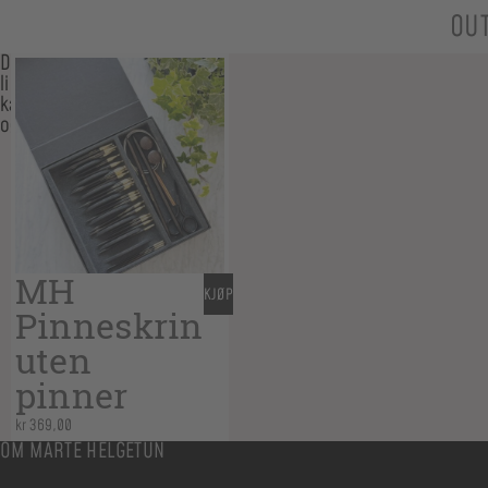
OU
Du
liker
kanskje
også…
MH
KJØP
Pinneskrin
uten
pinner
kr
369,00
OM MARTE HELGETUN