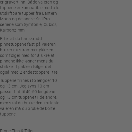
er gravert inn. Både vaieren og
tuppene er kompatible med alle
utskiftbare tupper fra Lantern
Moon og de andre KnitPro-
seriene som Symfonie, Cubics,
Karbonz mm.
Etter at du har skrudd
pinnetuppene fast på vaieren
bruker du strammenøkkelen
som følger med for å sikre at
pinnene ikke løsner mens du
strikker. I pakken følger det
også med 2 endestoppere i tre.
Tuppene finnes i to lengder 10
og 13 cm. Jeg syns 10 cm
passer fint til 40-50 lengdene
og 13 cm tuppene til de andre,
men skal du bruke den korteste
vaieren må du bruke de korte
tuppene.
Pinne Tips & Triks