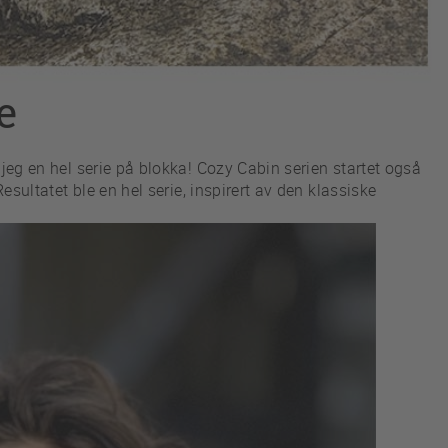
e
 jeg en hel serie på blokka! Cozy Cabin serien startet også
esultatet ble en hel serie, inspirert av den klassiske