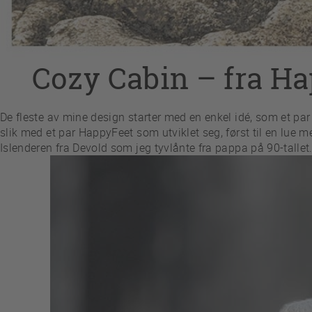
Cozy Cabin – fra Hap
De fleste av mine design starter med en enkel idé, som et par
slik med et par HappyFeet som utviklet seg, først til en lue me
Islenderen fra Devold som jeg tyvlånte fra pappa på 90-tallet