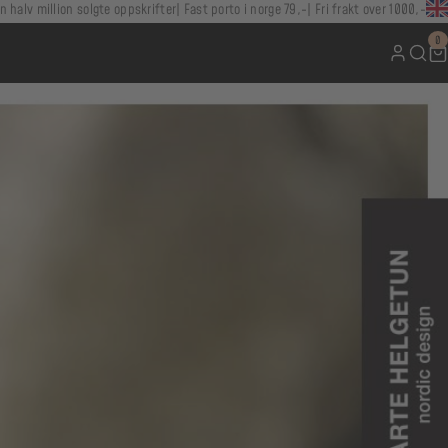
n halv million solgte oppskrifter
Fast porto i norge 79,-
Fri frakt over 1000,-
0