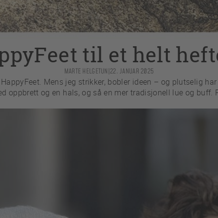
pyFeet til et helt heft
MARTE HELGETUN
|
22. JANUAR 2025
 HappyFeet. Mens jeg strikker, bobler ideen – og plutselig har
d oppbrett og en hals, og så en mer tradisjonell lue og buff. R
.