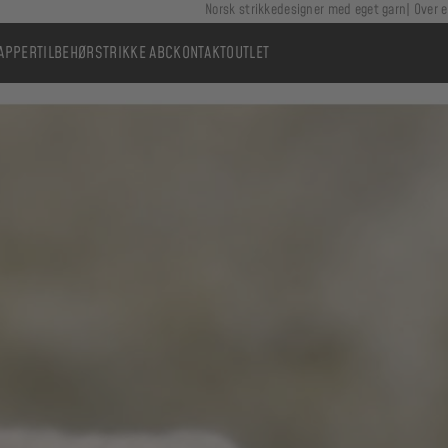
Norsk strikkedesigner med eget garn
Over e
APPER
TILBEHØR
STRIKKE ABC
KONTAKT
OUTLET