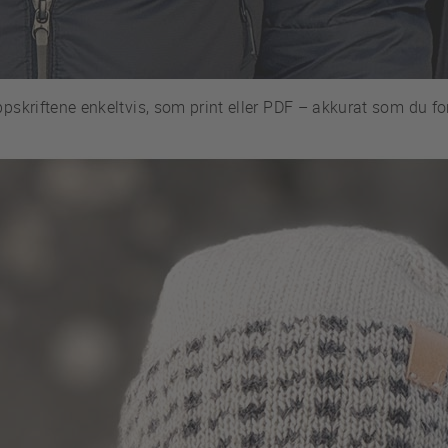
pskriftene enkeltvis, som print eller PDF – akkurat som du for