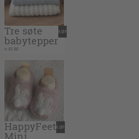
Tre søte
KJØP
babytepper
kr
85,00
HappyFeet
KJØP
Mini