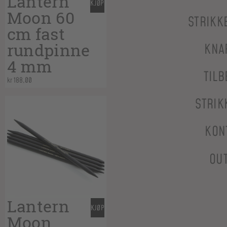
Lantern
KJØP
Moon 60
STRIKK
cm fast
rundpinne
KNA
4 mm
TILB
kr
188,00
STRIK
KON
OU
Lantern
KJØP
Moon