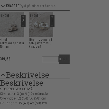
KNAPPER
Trykk på bildet for å endre.
ENDRE
ENDRE
4 Hulls
Liten trykknapp i
kokosknapp natur
sølv (sett med 3
15 mm
knapper)
Tullemors navnedagskjole antall
319,00
LEGG TIL
Beskrivelse
Beskrivelse
STØRRELSER OG MÅL
Størrelser: 3 (6) 9 (12) måneder
Overvidde: 52 (54) 56 (58) cm
Hel lengde: 35 (40) 45 (50) cm