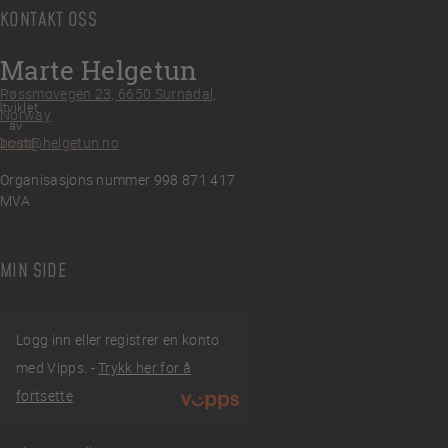
KONTAKT OSS
Marte Helgetun
Røssmovegen 23, 6650 Surnadal,
tviklet
Norway
av
post@helgetun.no
Divint
Organisasjons nummer 998 871 417
MVA
MIN SIDE
Logg inn eller registrer en konto
med Vipps. -
Trykk her for å
fortsette