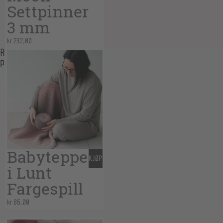
Settpinner
3 mm
kr
232,00
Relaterte
produkter
Babyteppe
KJØP
i Lunt
Fargespill
kr
85,00