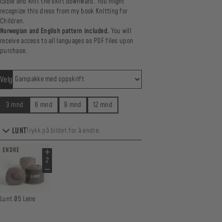
cable and knit the skirt downward. You might
recognize this dress from my book
Knitting for
Children
.
Norwegian and English pattern included.
You will
receive access to all languages as PDF files upon
purchase.
Velg
3 mnd
6 mnd
9 mnd
12 mnd
LUNT
Trykk på bildet for å endre.
ENDRE
Lunt 05 Leire