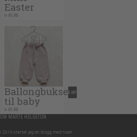
Easter
kr
85,00
Ballongbukse
KJØP
til baby
kr
85,00
OM MARTE HELGETUN
I 2010 startet jeg en blogg med noen