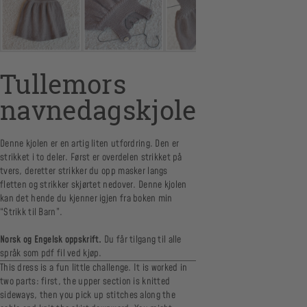
Tullemors
navnedagskjole
Denne kjolen er en artig liten utfordring. Den er
strikket i to deler. Først er overdelen strikket på
tvers, deretter strikker du opp masker langs
fletten og strikker skjørtet nedover. Denne kjolen
kan det hende du kjenner igjen fra boken min
“Strikk til Barn”.
Norsk og Engelsk oppskrift.
Du får tilgang til alle
språk som pdf fil ved kjøp.
This dress is a fun little challenge. It is worked in
two parts: first, the upper section is knitted
sideways, then you pick up stitches along the