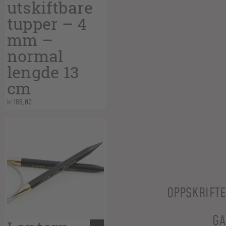
utskiftbare
tupper – 4
mm –
normal
lengde 13
cm
kr
188,00
OPPSKRIFT
GA