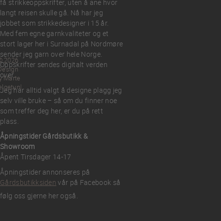
få strikkeoppskrifter, uten å ane hvor
langt reisen skulle gå. Nå har jeg
jobbet som strikkedesigner i 15 år.
Med fem egne garnkvaliteter og et
stort lager her i Surnadal på Nordmøre
sender jeg garn over hele Norge.
© 2026
Oppskrifter sendes digitalt verden
Design
over.
y Marte
elgetun
Jeg har alltid valgt å designe plagg jeg
selv ville bruke – så om du finner noe
som treffer deg her, er du på rett
plass.
Åpningstider Gårdsbutikk &
Showroom
Åpent Tirsdager 14-17
Åpningstider annonseres på
Gårdsbutikksiden
vår på Facebook så
følg oss gjerne her også.