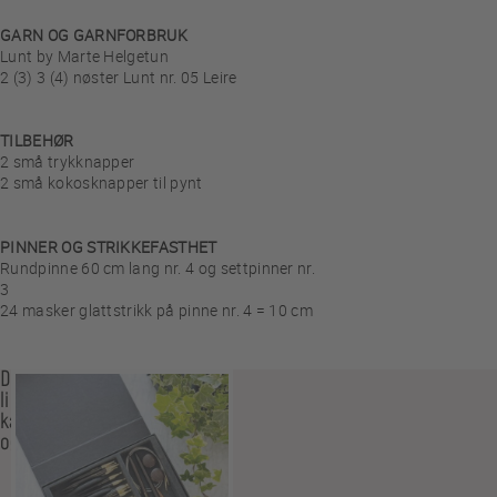
GARN OG GARNFORBRUK
Lunt by Marte Helgetun
2 (3) 3 (4) nøster Lunt nr. 05 Leire
TILBEHØR
2 små trykknapper
2 små kokosknapper til pynt
PINNER OG STRIKKEFASTHET
Rundpinne 60 cm lang nr. 4 og settpinner nr.
3
24 masker glattstrikk på pinne nr. 4 = 10 cm
Du
liker
kanskje
også…