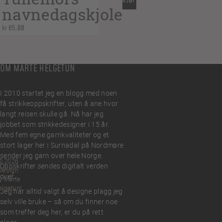
KJØP
navnedagskjole
kr
85,00
OM MARTE HELGETUN
I 2010 startet jeg en blogg med noen
få strikkeoppskrifter, uten å ane hvor
langt reisen skulle gå. Nå har jeg
jobbet som strikkedesigner i 15 år.
Med fem egne garnkvaliteter og et
stort lager her i Surnadal på Nordmøre
sender jeg garn over hele Norge.
© 2026
Oppskrifter sendes digitalt verden
Design
over.
y Marte
elgetun
Jeg har alltid valgt å designe plagg jeg
selv ville bruke – så om du finner noe
som treffer deg her, er du på rett