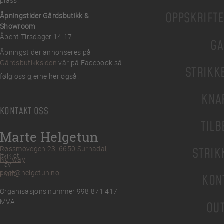
plass.
OPPSKRIFT
Åpningstider Gårdsbutikk &
Showroom
Åpent Tirsdager 14-17
GA
Åpningstider annonseres på
Gårdsbutikksiden
vår på Facebook så
STRIKK
følg oss gjerne her også.
KNA
KONTAKT OSS
TILB
Marte Helgetun
Røssmovegen 23, 6650 Surnadal,
STRIK
tviklet
Norway
av
post@helgetun.no
Divint
KON
Organisasjons nummer 998 871 417
MVA
OU