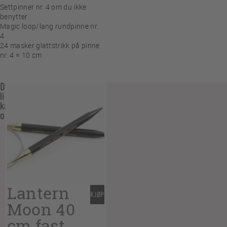
Settpinner nr. 4 om du ikke
benytter
Magic loop/lang rundpinne nr.
4
24 masker glattstrikk på pinne
nr. 4 = 10 cm
Du
liker
kanskje
også…
Lantern
KJØP
Moon 40
cm fast