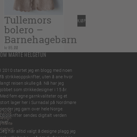
Tullemors
KJØP
bolero –
Barnehagebarn
kr
85,00
OM MARTE HELGETUN
I 2010 startet jeg en blogg med noen
få strikkeoppskrifter, uten å ane hvor
langt reisen skulle gå. Nå har jeg
jobbet som strikkedesigner i 15 år.
Med fem egne garnkvaliteter og et
stort lager her i Surnadal på Nordmøre
sender jeg garn over hele Norge.
© 2026
Oppskrifter sendes digitalt verden
Design
over.
y Marte
elgetun
Jeg har alltid valgt å designe plagg jeg