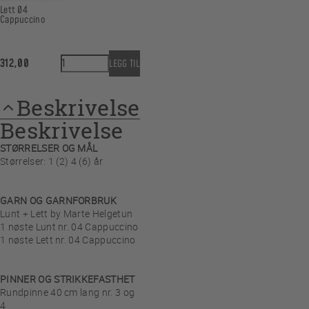
Lett 04
Cappuccino
Tullemors Alpelue antall
312,00
LEGG TIL
Beskrivelse
Beskrivelse
STØRRELSER OG MÅL
Størrelser: 1 (2) 4 (6) år
GARN OG GARNFORBRUK
Lunt + Lett by Marte Helgetun
1 nøste Lunt nr. 04 Cappuccino
1 nøste Lett nr. 04 Cappuccino
PINNER OG STRIKKEFASTHET
Rundpinne 40 cm lang nr. 3 og
4