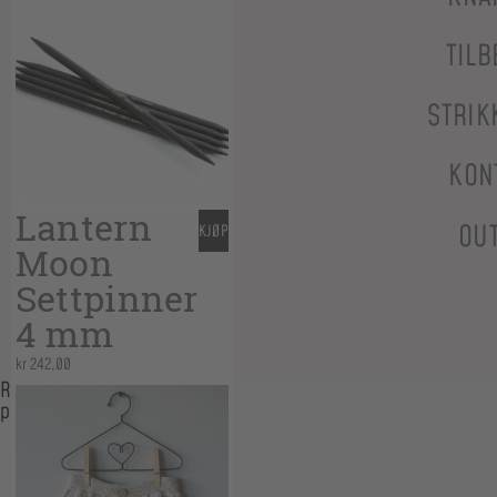
TILB
STRIK
KON
Lantern
OU
KJØP
Moon
Settpinner
4 mm
kr
242,00
Relaterte
produkter