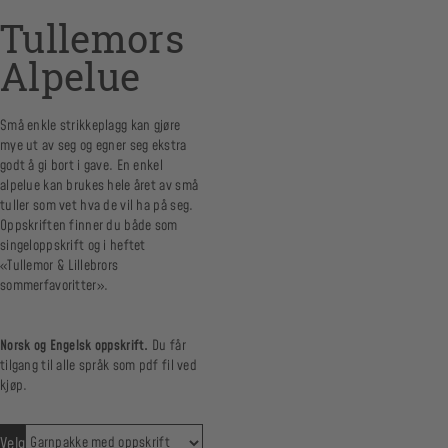
Tullemors
Alpelue
Små enkle strikkeplagg kan gjøre
mye ut av seg og egner seg ekstra
godt å gi bort i gave. En enkel
alpelue kan brukes hele året av små
tuller som vet hva de vil ha på seg.
Oppskriften finner du både som
singeloppskrift og i heftet
«Tullemor & Lillebrors
sommerfavoritter».
Norsk og Engelsk oppskrift.
Du får
tilgang til alle språk som pdf fil ved
kjøp.
Velg