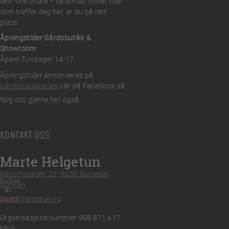
selv ville bruke – så om du finner noe
som treffer deg her, er du på rett
plass.
Åpningstider Gårdsbutikk &
Showroom
Åpent Tirsdager 14-17
Åpningstider annonseres på
Gårdsbutikksiden
vår på Facebook så
følg oss gjerne her også.
KONTAKT OSS
Marte Helgetun
Røssmovegen 23, 6650 Surnadal,
tviklet
Norway
av
post@helgetun.no
Divint
Organisasjons nummer 998 871 417
MVA