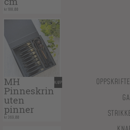
cm
kr
188,00
MH
OPPSKRIFT
KJØP
Pinneskrin
GA
uten
pinner
STRIKK
kr
369,00
KNA