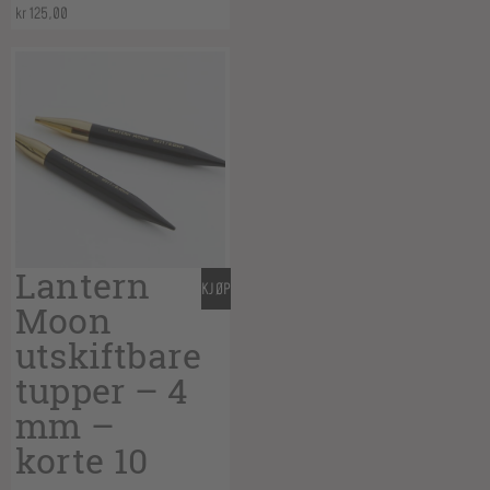
kr
125,00
Lantern
KJØP
Moon
utskiftbare
tupper – 4
mm –
korte 10