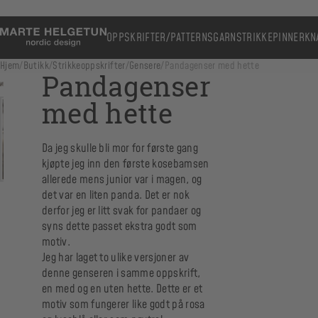
OPPSKRIFTER/PATTERNS
GARN
STRIKKEPINNER
KN
Hjem
/
Butikk
/
Strikkeoppskrifter
/
Gensere
/
Pandagenser med hette
Pandagenser
med hette
Da jeg skulle bli mor for første gang
kjøpte jeg inn den første kosebamsen
allerede mens junior var i magen, og
det var en liten panda. Det er nok
derfor jeg er litt svak for pandaer og
syns dette passet ekstra godt som
motiv.
Jeg har laget to ulike versjoner av
denne genseren i samme oppskrift,
en med og en uten hette. Dette er et
motiv som fungerer like godt på rosa