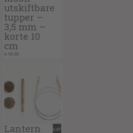
utskiftbare
tupper –
3,5 mm –
korte 10
cm
kr
188,00
Lantern
KJØP