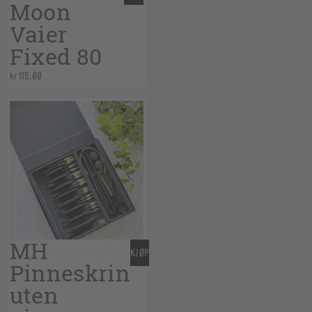
Moon
Vaier
Fixed 80
kr
115,00
MH
KJØP
Pinneskrin
uten