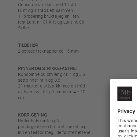
Genserne strikkes med 1 tråd
Lunt og 1 tråd Lett sammen
Til brodering brukte jeg en liten
rest Lunt nr. 01 Kitt og Lunt nr. 06
Skifer.
TILBEHØR
2 sotede treknapper ca 15 mm
PINNER OG STRIKKEFASTHET
Rundpinne 60 cm lang nr. 4 og 3,5
settpinner nr 4 og 3,5
21 masker glattstrikk med en tråd
av hver kvalitet på pinne nr. 4 = 10
cm
KORRIGERING
Under halskanten på
pandagenseren har det sneket seg
inn en feil for meg i de første heftene