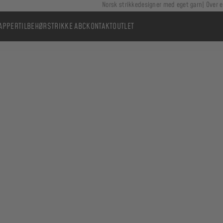
Norsk strikkedesigner med eget garn
Over e
APPER
TILBEHØR
STRIKKE ABC
KONTAKT
OUTLET