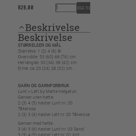
ENDRE
Pandagenser med hette antall
828,00
LEGG TIL
4 Hulls sotet
treknapp 15 mm
Beskrivelse
Fargekort til
Beskrivelse
motiv
STØRRELSER OG MÅL
Størrelse: 1 (2) 4 (6) år
Overvidde: 53 (60) 68 (76) cm
Hel lengde: 30 (34) 38 (42) cm
Erme: ca 20 (24) 28 (32) cm
GARN OG GARNFORBRUK
Lunt + Lett by Marte Helgetun
Genser uten hette:
2 (3) 4 (5) nøster Lunt nr. 20
Tåkerosa
2 (3) 3 (4) nøster Lett nr 20 Tåkerosa
Genser med hette:
3 (4) 5 (6) nøster Lunt nr. 03 Sand
3 (3) 4 (5) nøster Lett nr. 01 Kitt