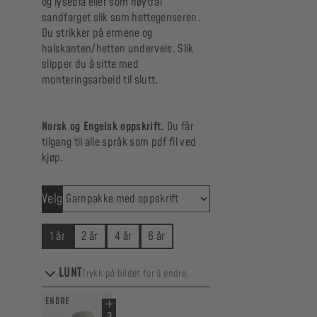
og lyseblå eller som nøytral
sandfarget slik som hettegenseren.
Du strikker på ermene og
halskanten/hetten underveis. Slik
slipper du å sitte med
monteringsarbeid til slutt.
Norsk og Engelsk oppskrift.
Du får
tilgang til alle språk som pdf fil ved
kjøp.
Velg
1 år
2 år
4 år
6 år
LUNT
Trykk på bildet for å endre.
ENDRE