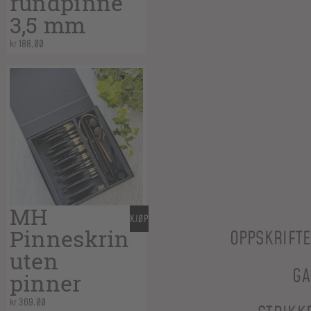
rundpinne
3,5 mm
kr
188,00
MH
KJØP
Pinneskrin
OPPSKRIFT
uten
GA
pinner
kr
369,00