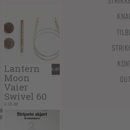
STRIKK
KNA
TILB
STRIK
KON
Lantern
KJØP
Moon
OU
Vaier
Swivel 60
kr
125,00
Relaterte
produkter