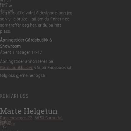
Design
over.
y Marte
elgetun
Jeg har alltid valgt å designe plagg jeg
selv ville bruke – så om du finner noe
som treffer deg her, er du på rett
plass.
Åpningstider Gårdsbutikk &
Showroom
Åpent Tirsdager 14-17
Åpningstider annonseres på
Gårdsbutikksiden
vår på Facebook så
følg oss gjerne her også.
KONTAKT OSS
Marte Helgetun
Røssmovegen 23, 6650 Surnadal,
tviklet
Norway
av