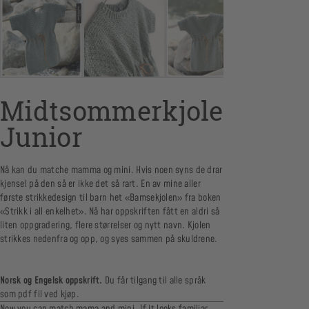
Midtsommerkjole
Junior
Nå kan du matche mamma og mini. Hvis noen syns de drar
kjensel på den så er ikke det så rart. En av mine aller
første strikkedesign til barn het «Bamsekjolen» fra boken
«Strikk i all enkelhet». Nå har oppskriften fått en aldri så
liten oppgradering, flere størrelser og nytt navn. Kjolen
strikkes nedenfra og opp, og syes sammen på skuldrene.
Norsk og Engelsk oppskrift.
Du får tilgang til alle språk
som pdf fil ved kjøp.
Now you can match mama and mini. If it looks familiar,