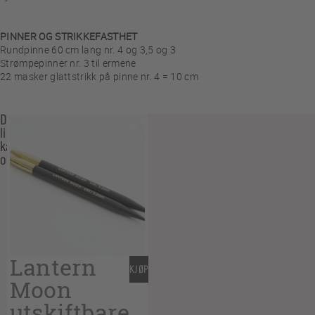
PINNER OG STRIKKEFASTHET
Rundpinne 60 cm lang nr. 4 og 3,5 og 3
Strømpepinner nr. 3 til ermene
22 masker glattstrikk på pinne nr. 4 = 10 cm
Du
liker
kanskje
også…
Lantern
KJØP
Moon
utskiftbare