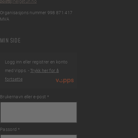
post@helgetun.no
Divint
Organisasjons nummer 998 871 417
MVA
MIN SIDE
Logg inn eller registrer en konto
med Vipps. -
Trykk her for å
fortsette
Brukernavn eller e-post
Påkrevd
*
ingelser
Passord
Påkrevd
*