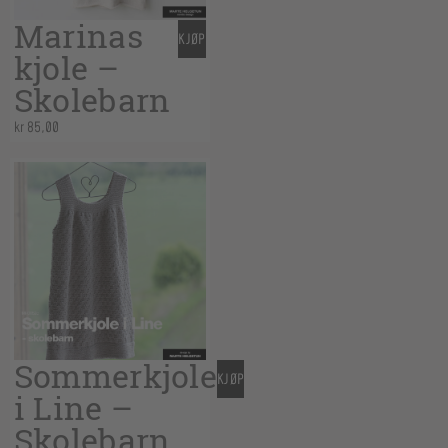
Marinas
KJØP
kjole –
Skolebarn
kr
85,00
Sommerkjole
KJØP
i Line –
Skolebarn