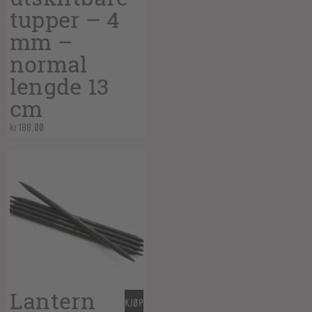
tupper – 4
mm –
normal
lengde 13
cm
kr
188,00
Lantern
KJØP