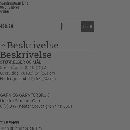
SandnesGarn Line
8561 Støvet
grønn
Midtsommerkjole Junior antall
439,00
LEGG TIL
Beskrivelse
Beskrivelse
STØRRELSER OG MÅL
Størrelser: 6 (8) 10 (12) år
Overvidde: 76 (80) 84 (88) cm
Hel lengde: 54 (62) 68 (74) cm
GARN OG GARNFORBRUK
Line fra Sandnes Garn
6 (7) 8 (9) nøster Støvet grønn nr. 8561
TILBEHØR
Tynn skinnsnor ca 1 m