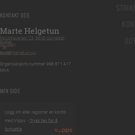
STRIK
KONTAKT OSS
KON
Marte Helgetun
Røssmovegen 23, 6650 Surnadal,
OU
tviklet
Norway
av
post@helgetun.no
Divint
Organisasjons nummer 998 871 417
MVA
MIN SIDE
Logg inn eller registrer en konto
med Vipps. -
Trykk her for å
fortsette