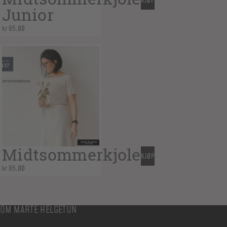
KJØP
Junior
kr
85,00
Midtsommerkjole
KJØP
kr
85,00
OM MARTE HELGETUN