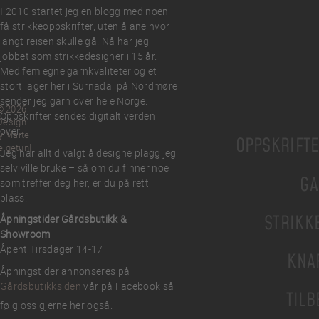
I 2010 startet jeg en blogg med noen
få strikkeoppskrifter, uten å ane hvor
langt reisen skulle gå. Nå har jeg
jobbet som strikkedesigner i 15 år.
Med fem egne garnkvaliteter og et
stort lager her i Surnadal på Nordmøre
sender jeg garn over hele Norge.
© 2026
Oppskrifter sendes digitalt verden
Design
over.
y Marte
OPPSKRIFT
elgetun
Jeg har alltid valgt å designe plagg jeg
selv ville bruke – så om du finner noe
GA
som treffer deg her, er du på rett
plass.
STRIKK
Åpningstider Gårdsbutikk &
Showroom
Åpent Tirsdager 14-17
KNA
Åpningstider annonseres på
Gårdsbutikksiden
vår på Facebook så
TILB
følg oss gjerne her også.