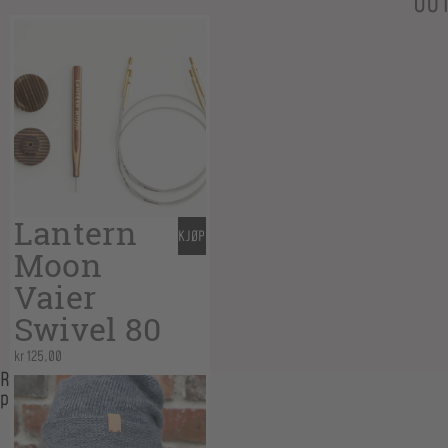
OU
Lantern
KJØP
Moon
Vaier
Swivel 80
kr
125,00
Relaterte
produkter