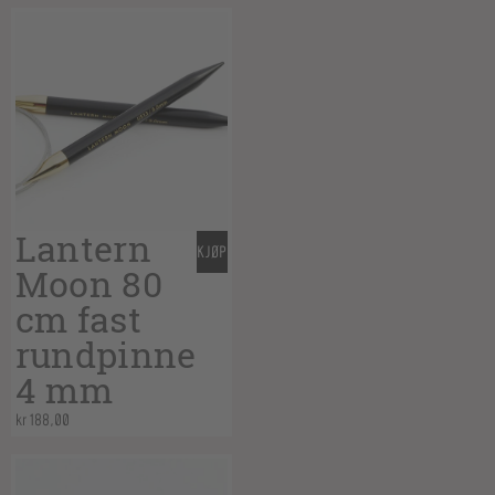
Lantern
KJØP
Moon 80
cm fast
rundpinne
4 mm
kr
188,00