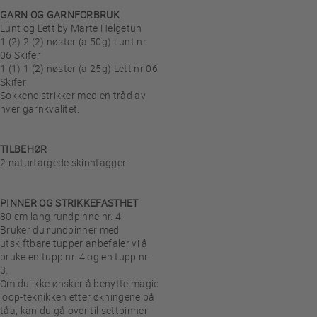
GARN OG GARNFORBRUK
Lunt og Lett by Marte Helgetun
1 (2) 2 (2) nøster (a 50g) Lunt nr.
06 Skifer
1 (1) 1 (2) nøster (a 25g) Lett nr 06
Skifer
Sokkene strikker med en tråd av
hver garnkvalitet.
TILBEHØR
2 naturfargede skinntagger
PINNER OG STRIKKEFASTHET
80 cm lang rundpinne nr. 4.
Bruker du rundpinner med
utskiftbare tupper anbefaler vi å
bruke en tupp nr. 4 og en tupp nr.
3.
Om du ikke ønsker å benytte magic
loop-teknikken etter økningene på
tåa, kan du gå over til settpinner