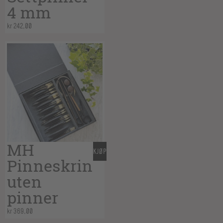
4 mm
kr
242,00
MH
KJØP
Pinneskrin
uten
pinner
kr
369,00