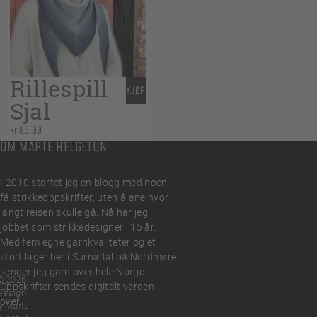
Rillespill
KJØP
Sjal
kr
85,00
OM MARTE HELGETUN
I 2010 startet jeg en blogg med noen
få strikkeoppskrifter, uten å ane hvor
langt reisen skulle gå. Nå har jeg
jobbet som strikkedesigner i 15 år.
Med fem egne garnkvaliteter og et
stort lager her i Surnadal på Nordmøre
sender jeg garn over hele Norge.
© 2026
Oppskrifter sendes digitalt verden
Design
over.
y Marte