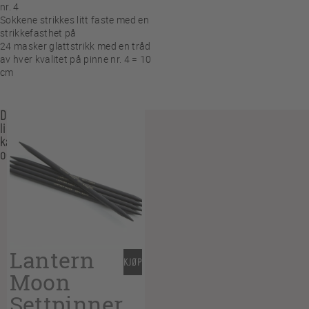
nr. 4
Sokkene strikkes litt faste med en
strikkefasthet på
24 masker glattstrikk med en tråd
av hver kvalitet på pinne nr. 4 = 10
cm
Du
liker
kanskje
også…
Lantern
KJØP
Moon
Settpinner