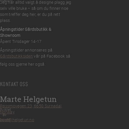
elgetun
Jeg har alltid valgt å designe plagg jeg
selv ville bruke – så om du finner noe
som treffer deg her, er du på rett
plass.
Åpningstider Gårdsbutikk &
Showroom
Åpent Tirsdager 14-17
Åpningstider annonseres på
Gårdsbutikksiden
vår på Facebook så
følg oss gjerne her også.
KONTAKT OSS
Marte Helgetun
Røssmovegen 23, 6650 Surnadal,
tviklet
Norway
av
post@helgetun.no
Divint