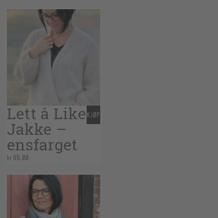
Lett å Like
KJØP
Jakke –
ensfarget
kr
85,00