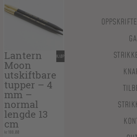
OPPSKRIFT
GA
Lantern
STRIKK
KJØP
Moon
KNA
utskiftbare
tupper – 4
TILB
mm –
normal
STRIK
lengde 13
KON
cm
kr
188,00