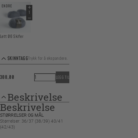
ENDRE
Lett 06 Skifer
SKINNTAGG
Trykk for å ekspandere.
ENDRE
HappyFeet Winter Edition antall
388,00
LEGG TIL
Beskrivelse
Skinntagg Natur
Beskrivelse
STØRRELSER OG MÅL
Størrelser: 36/37 (38/39) 40/41
(42/43)