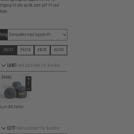
tilgang til alle språk som pdf fil ved
kjøp.
Velg
36/37
38/39
40/41
42/43
LUNT
Trykk på bildet for å endre.
ENDRE
Lunt 06 Skifer
LETT
Trykk på bildet for å endre.