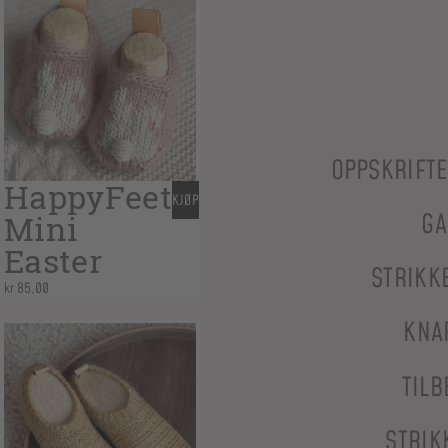
OPPSKRIFT
HappyFeet
KJØP
Mini
GA
Easter
STRIKK
kr
85,00
KNA
TILB
STRIK