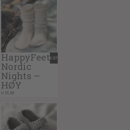
HappyFeet
KJØP
Nordic
Nights –
HØY
kr
85,00