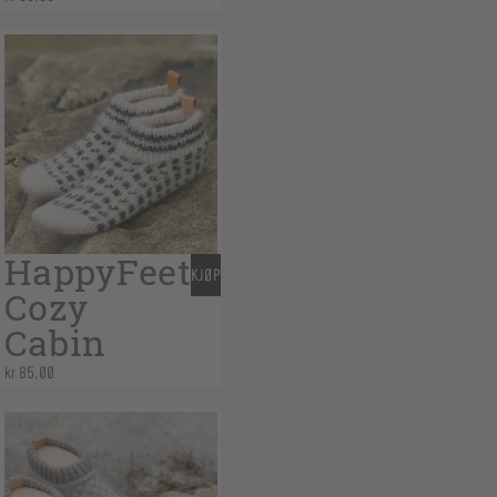
HappyFeet
KJØP
Cozy
Cabin
kr
85,00