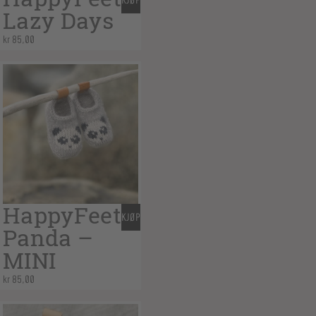
KJØP
Lazy Days
kr
85,00
HappyFeet
KJØP
Panda –
MINI
kr
85,00