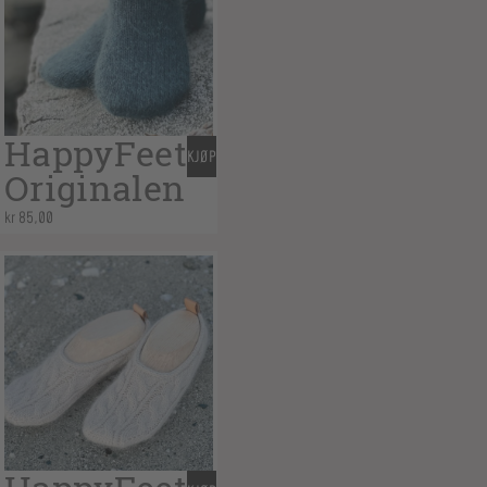
HappyFeet
KJØP
Originalen
kr
85,00