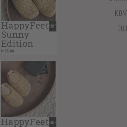
KON
HappyFeet
KJØP
OU
Sunny
Edition
kr
85,00
HappyFeet
KJØP