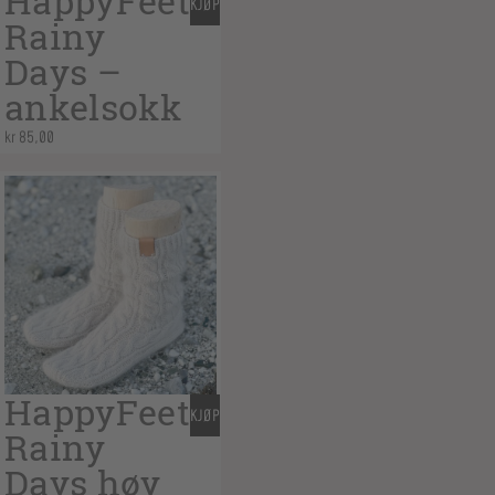
HappyFeet
KJØP
Rainy
Days –
ankelsokk
kr
85,00
HappyFeet
KJØP
Rainy
Days høy