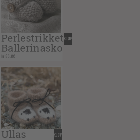
Perlestrikket
KJØP
Ballerinasko
kr
85,00
Ullas
KJØP