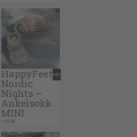
HappyFeet
KJØP
Nordic
Nights –
Ankelsokk
MINI
kr
85,00