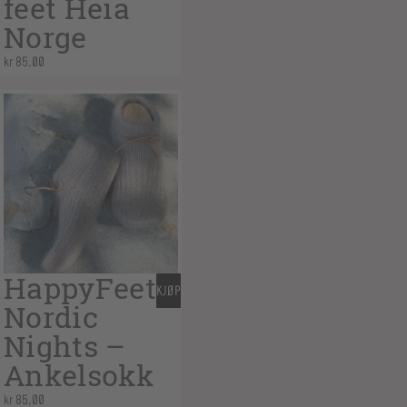
feet Heia
Norge
kr
85,00
HappyFeet
KJØP
Nordic
Nights –
Ankelsokk
kr
85,00