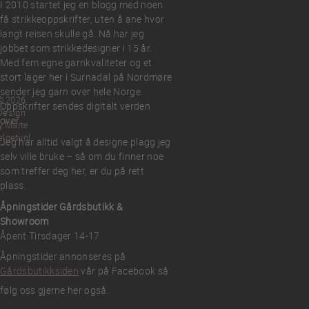
I 2010 startet jeg en blogg med noen
få strikkeoppskrifter, uten å ane hvor
langt reisen skulle gå. Nå har jeg
jobbet som strikkedesigner i 15 år.
Med fem egne garnkvaliteter og et
stort lager her i Surnadal på Nordmøre
sender jeg garn over hele Norge.
© 2026
Oppskrifter sendes digitalt verden
Design
over.
y Marte
elgetun
Jeg har alltid valgt å designe plagg jeg
selv ville bruke – så om du finner noe
som treffer deg her, er du på rett
plass.
Åpningstider Gårdsbutikk &
Showroom
Åpent Tirsdager 14-17
Åpningstider annonseres på
Gårdsbutikksiden
vår på Facebook så
følg oss gjerne her også.