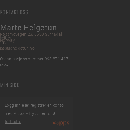
KONTAKT OSS
Marte Helgetun
Røssmovegen 23, 6650 Surnadal,
tviklet
Norway
av
post@helgetun.no
Divint
Organisasjons nummer 998 871 417
MVA
MIN SIDE
Logg inn eller registrer en konto
med Vipps. -
Trykk her for å
fortsette