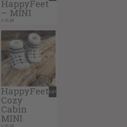
HappyFeet
– MINI
kr
85,00
HappyFeet
KJØP
Cozy
Cabin
MINI
kr
85,00