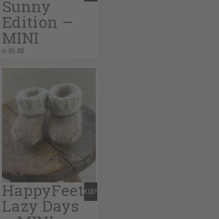
Sunny
Edition –
MINI
kr
85,00
HappyFeet
KJØP
Lazy Days