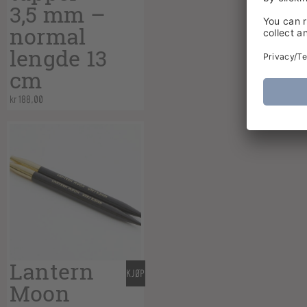
3,5 mm –
normal
lengde 13
cm
kr
188,00
Lantern
KJØP
Moon