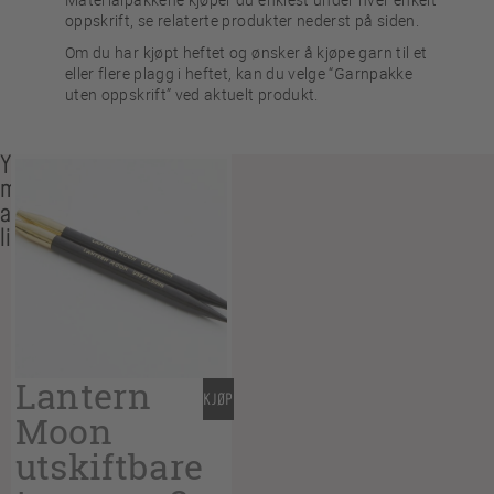
oppskrift, se relaterte produkter nederst på siden.
Om du har kjøpt heftet og ønsker å kjøpe garn til et
eller flere plagg i heftet, kan du velge “Garnpakke
uten oppskrift” ved aktuelt produkt.
You
may
also
like…
Lantern
KJØP
Moon
utskiftbare