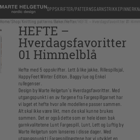
OPPSKRIFTER/PATTERNS
GARN
STRIKKEPINNER
KN
Home
/
Shop
/
Knitting patterns
/
Bøker/Hefter
/
HEFTE – Hverdagsfavoritter 01 Himm
HEFTE –
Hverdagsfavoritter
01 Himmelblå
Hefte med 5 oppskrifter. Lett å like jakke, Rillespillsjal,
HappyFeet Winter Edition, Baggy lue og Enkel
rullegenser.
Design by Marte Helgetun’s Hverdagsfavoritter. Med
utgangspunkt i en av fargene fra Fargespillgarnet har
vi laget et hefte hvor alle modellene passer sammen.
Alt skal ikke være likt, men de skal kunne brukes
sammen. Det er også dette som er hele ideen bak
garnkvalitetene Lunt Fargespill, Lunt, Lett og Luftig by
Marte Helgetun som lanseres i disse dager. Med
utgangspunkt i Fargespillnøstene har vi utviklet en