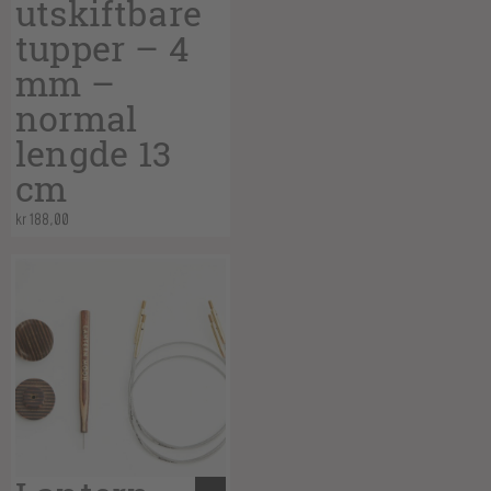
utskiftbare
tupper – 4
mm –
normal
lengde 13
cm
kr
188,00