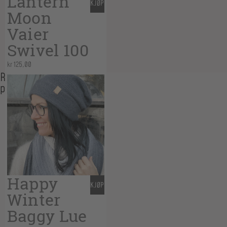
Lantern
KJØP
Moon
Vaier
Swivel 100
kr
125,00
Related
products
Happy
KJØP
Winter
Baggy Lue