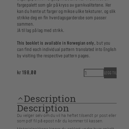
fargepalett som går på kryss av garnkvalitetene. Her
kan du hente ut farger og mikse ulike teksturer, og slik
strikke deg en fin hverdagsgarderobe som passer
sammen.
JA til lag på lag med strikk.
This booklet is available in Norwegian only,
but you
can find each individual pattern translated into English
by visiting the respective pattern pages.
HEFTE - Hverdagsfa
kr
198,00
LEGG TIL
Description
Description
Du velger selv om du vil ha heftet tilsendt pr post eller
som pdf fil på epost når du kommer til kassen.
Materialpakkene kjøper du enklest under hver enkelt