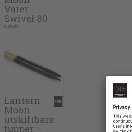
Vaier
Swivel 80
kr
125,00
Lantern
KJØP
Moon
utskiftbare
tupper –