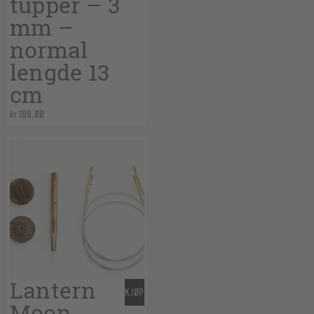
tupper – 3
mm –
normal
lengde 13
cm
kr
188,00
Lantern
KJØP
Moon