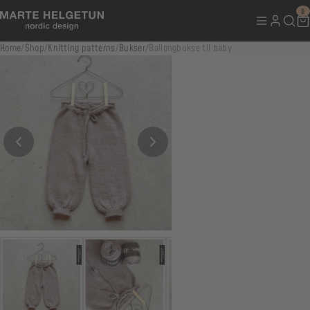
0
Home
/
Shop
/
Knitting patterns
/
Bukser
/
Ballongbukse til baby