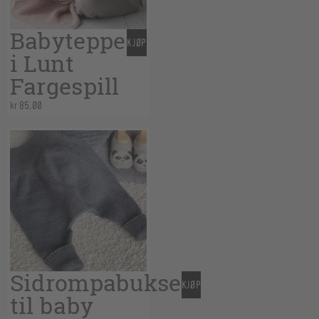
Babyteppe
KJØP
i Lunt
Fargespill
kr
85,00
Sidrompabukse
KJØP
til baby