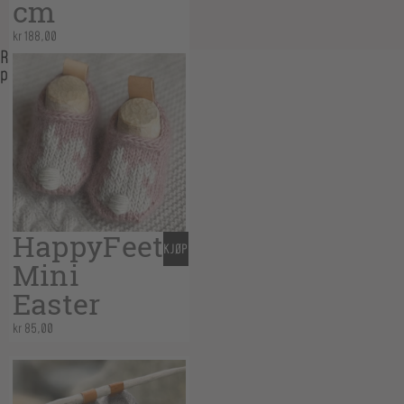
cm
kr
188,00
Related
products
HappyFeet
KJØP
Mini
Easter
kr
85,00