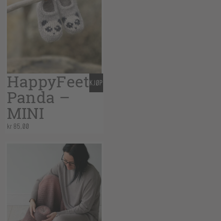
HappyFeet
KJØP
Panda –
MINI
kr
85,00