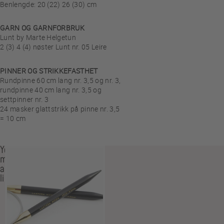
Benlengde: 20 (22) 26 (30) cm
GARN OG GARNFORBRUK
Lunt by Marte Helgetun
2 (3) 4 (4) nøster Lunt nr. 05 Leire
PINNER OG STRIKKEFASTHET
Rundpinne 60 cm lang nr. 3,5 og nr. 3,
rundpinne 40 cm lang nr. 3,5 og
settpinner nr. 3
24 masker glattstrikk på pinne nr. 3,5
= 10 cm
You
may
also
like…