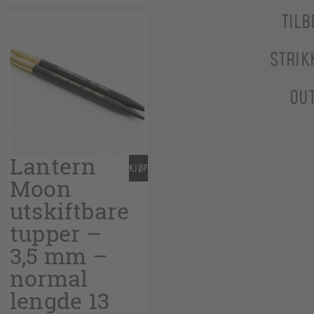
TILB
STRIK
OU
Lantern
KJØP
Moon
utskiftbare
tupper –
3,5 mm –
normal
lengde 13