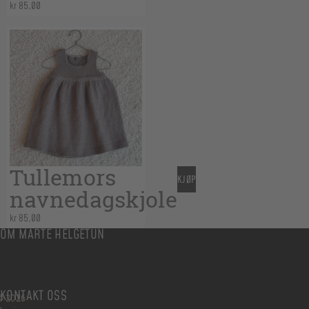
kr
85,00
Tullemors
KJØP
navnedagskjole
kr
85,00
OM MARTE HELGETUN
KONTAKT OSS
© 2026