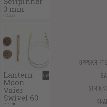
Settpinner
3 mm
kr
232,00
OPPSKRIFT
Lantern
GA
KJØP
Moon
STRIKK
Vaier
Swivel 60
KNA
kr
125,00