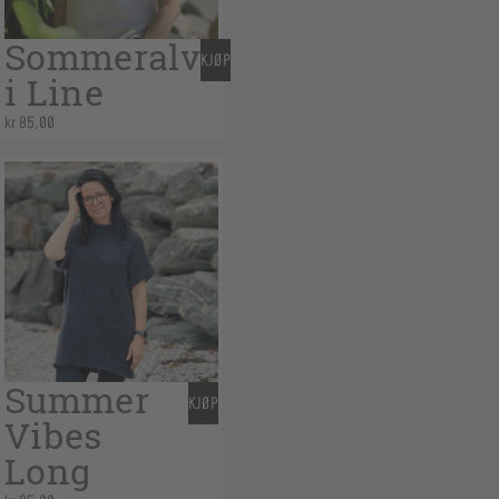
Sommeralv
KJØP
i Line
kr
85,00
Summer
KJØP
Vibes
Long