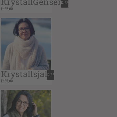
KrystallGenser
KJØP
kr
85,00
Krystallsjal
KJØP
kr
85,00