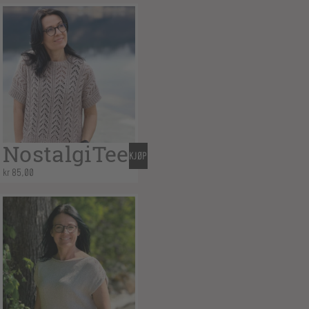
NostalgiTee
KJØP
kr
85,00