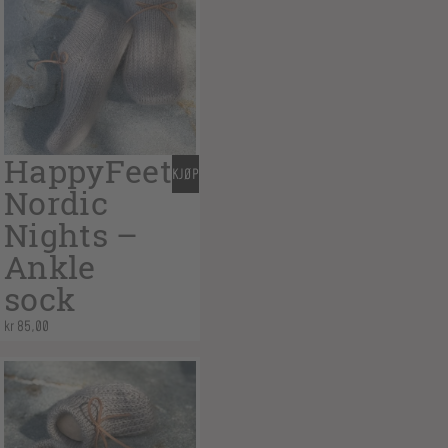
HappyFeet
KJØP
Nordic
Nights –
Ankle
sock
kr
85,00