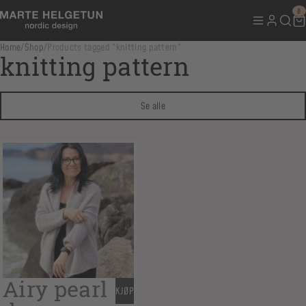
0
Home
/
Shop
/
Products tagged “knitting pattern”
knitting pattern
Se alle
Airy pearl
KJØP