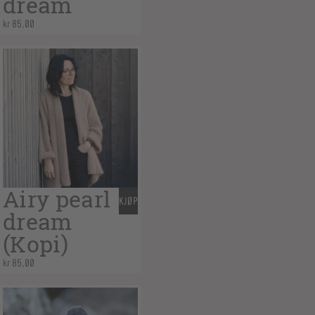
dream
kr
85,00
Airy pearl
KJØP
dream
(Kopi)
kr
85,00