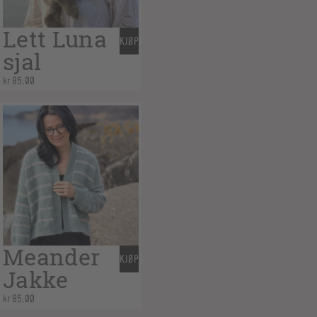
Lett Luna
KJØP
sjal
kr
85,00
Meander
KJØP
Jakke
kr
85,00