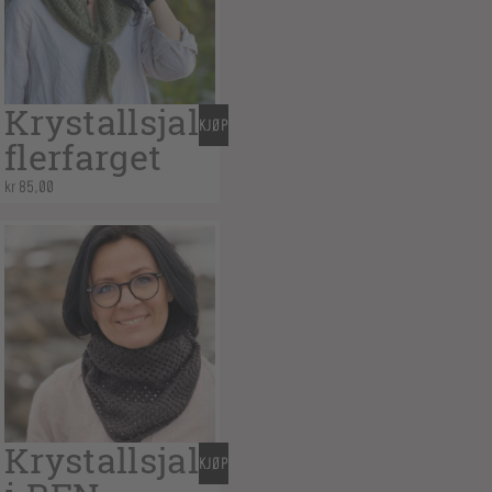
Krystallsjal
KJØP
flerfarget
kr
85,00
Krystallsjal
KJØP