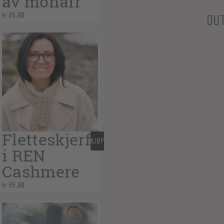
av mohair
kr
85,00
OU
Fletteskjerf
KJØP
i REN
Cashmere
kr
85,00