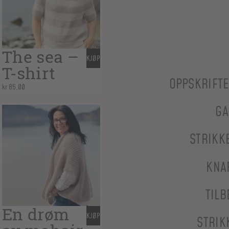
The sea –
KJØP
T-shirt
OPPSKRIFT
kr
85,00
GA
STRIKK
KNA
TILB
En drøm
KJØP
STRIK