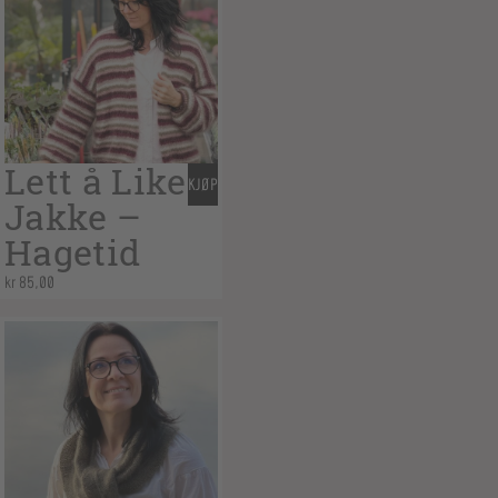
Lett å Like
KJØP
Jakke –
Hagetid
kr
85,00