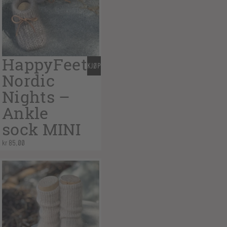
HappyFeet
KJØP
Nordic
Nights –
Ankle
sock MINI
kr
85,00