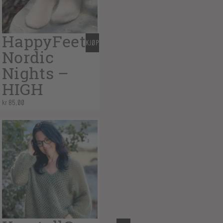
HappyFeet
KJØP
Nordic
Nights –
HIGH
kr
85,00