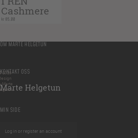
i REN
Cashmere
kr
85,00
OM MARTE HELGETUN
KONTAKT OSS
© 2026
Design
y Marte
Marte Helgetun
elgetun
MIN SIDE
Log in or register an account