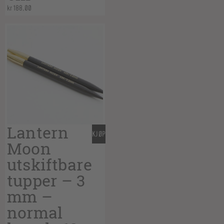
kr
188,00
Lantern
KJØP
Moon
utskiftbare
tupper – 3
mm –
normal