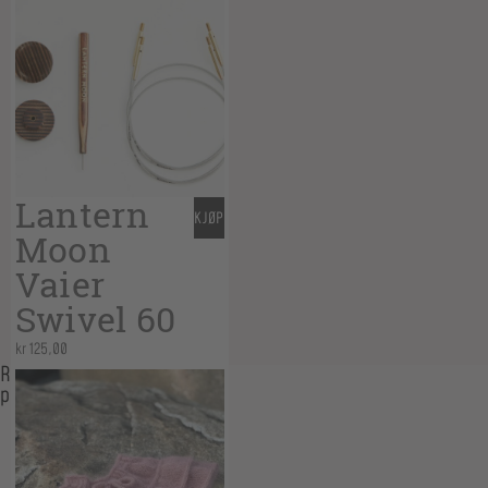
Lantern
KJØP
Moon
Vaier
Swivel 60
kr
125,00
Related
products