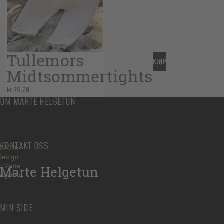
Tullemors
KJØP
Midtsommertights
kr
85,00
OM MARTE HELGETUN
KONTAKT OSS
© 2026
Design
y Marte
Marte Helgetun
elgetun
MIN SIDE