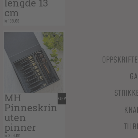
lengde 13
cm
kr
188,00
OPPSKRIFT
GA
STRIKK
MH
KJØP
Pinneskrin
KNA
uten
pinner
TILB
kr
369,00