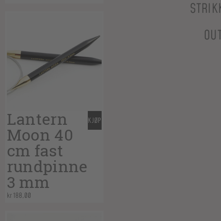
STRIK
OU
Lantern
KJØP
Moon 40
cm fast
rundpinne
3 mm
kr
188,00