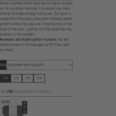
Arwen’s summer dress feels like it’s taken straight
out of a summer fairytale. It is worked top-down,
letting the shape emerge row by row. The result is
a beautiful little elven dress with a delicate eyelet
pattern across the yoke and a small button at the
back of the neck – perfect for little elves dancing
barefoot in the sunlight.
Norwegian and English pattern included.
You will
receive access to all languages as PDF files upon
purchase.
Velg
1 år
2 år
4 år
6 år
LINE
Trykk på bildet for å endre.
ENDRE