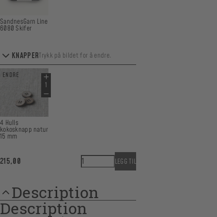
SandnesGarn Line
6080 Skifer
KNAPPER
Trykk på bildet for å endre.
ENDRE
4 Hulls
kokosknapp natur
15 mm
Arwens sommerkjole - Barnehagebarn quant
215,00
LEGG TIL
Description
Description