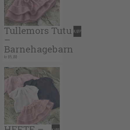
Tullemors Tutu
KJØP
–
Barnehagebarn
kr
85,00
HEFTE –