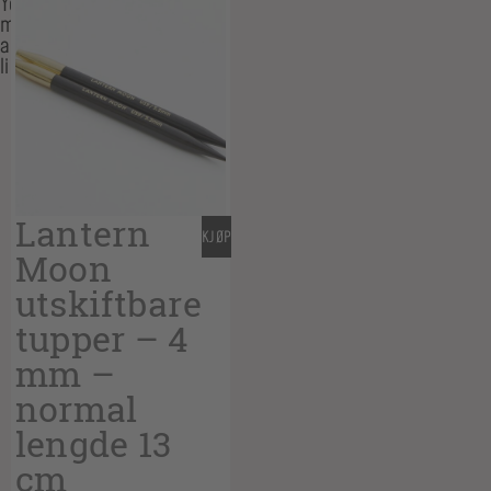
You
may
also
like…
Lantern
KJØP
Moon
utskiftbare
tupper – 4
mm –
normal
lengde 13
cm