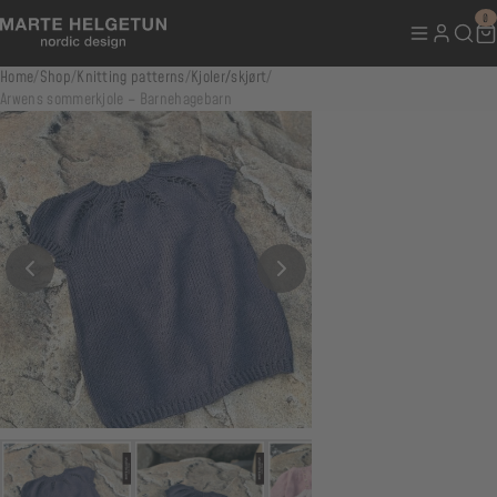
0
Home
/
Shop
/
Knitting patterns
/
Kjoler/skjørt
/
Arwens sommerkjole – Barnehagebarn