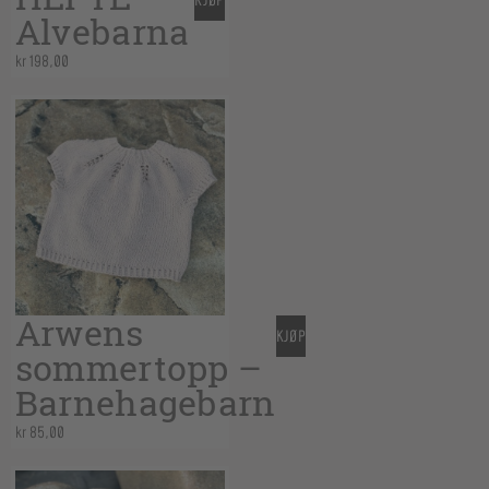
KJØP
Alvebarna
kr
198,00
Arwens
KJØP
sommertopp –
Barnehagebarn
kr
85,00