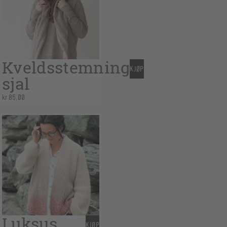
Kveldsstemning
KJØP
sjal
kr
85,00
Luksus
KJØP