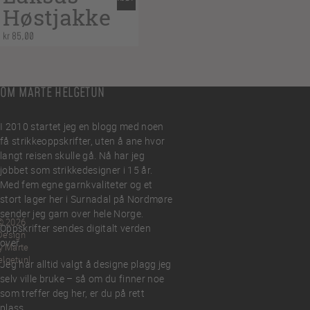
Høstjakke
kr
85,00
OM MARTE HELGETUN
I 2010 startet jeg en blogg med noen
få strikkeoppskrifter, uten å ane hvor
langt reisen skulle gå. Nå har jeg
jobbet som strikkedesigner i 15 år.
Med fem egne garnkvaliteter og et
stort lager her i Surnadal på Nordmøre
sender jeg garn over hele Norge.
© 2026
Oppskrifter sendes digitalt verden
Design
over.
y Marte
elgetun
Jeg har alltid valgt å designe plagg jeg
selv ville bruke – så om du finner noe
som treffer deg her, er du på rett
plass.