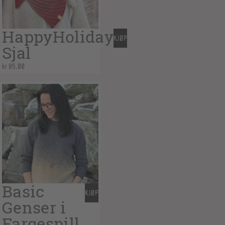
HappyHoliday
KJØP
Sjal
kr
85,00
Basic
KJØP
Genser i
Fargespill