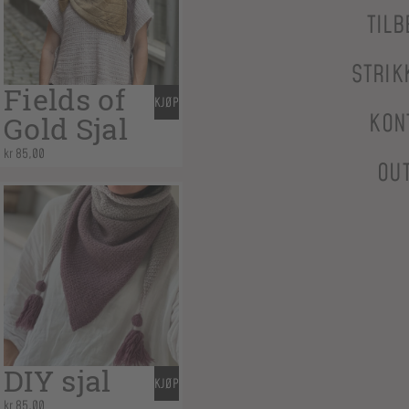
TILB
STRIK
Fields of
KJØP
KON
Gold Sjal
kr
85,00
OU
DIY sjal
KJØP
kr
85,00