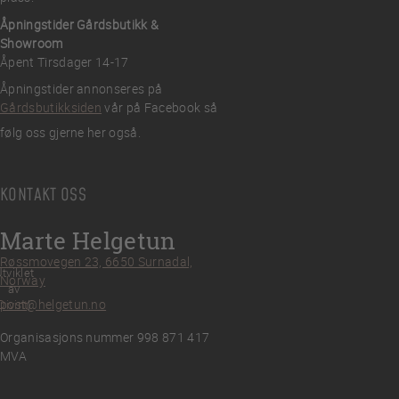
Åpningstider Gårdsbutikk &
Showroom
Åpent Tirsdager 14-17
Åpningstider annonseres på
Gårdsbutikksiden
vår på Facebook så
følg oss gjerne her også.
KONTAKT OSS
Marte Helgetun
Røssmovegen 23, 6650 Surnadal,
tviklet
Norway
av
post@helgetun.no
Divint
Organisasjons nummer 998 871 417
MVA