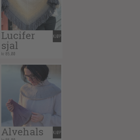
Lucifer
KJØP
sjal
kr
85,00
Alvehals
KJØP