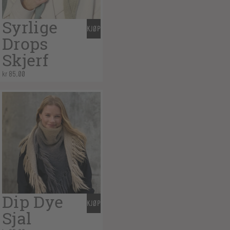
Syrlige
KJØP
Drops
Skjerf
kr
85,00
Dip Dye
KJØP
Sjal