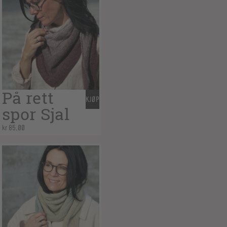
På rett
KJØP
spor Sjal
kr
85,00