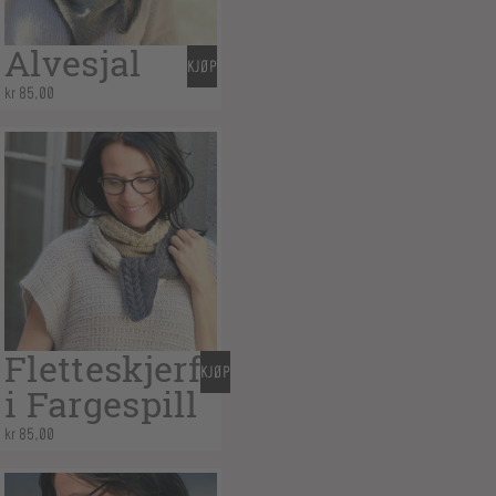
Alvesjal
KJØP
kr
85,00
Fletteskjerf
KJØP
i Fargespill
kr
85,00