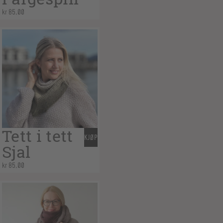
kr
85,00
Tett i tett
KJØP
Sjal
kr
85,00