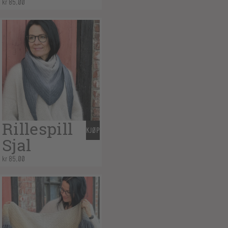
kr
85,00
Rillespill
KJØP
Sjal
kr
85,00