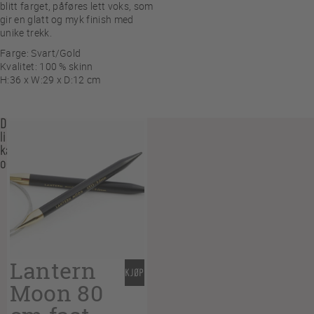
blitt farget, påføres lett voks, som
gir en glatt og myk finish med
unike trekk.
Farge: Svart/Gold
Kvalitet: 100 % skinn
H:36 x W:29 x D:12 cm
Du
liker
kanskje
også…
Lantern
KJØP
Moon 80