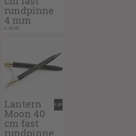
cm fast
rundpinne
4 mm
kr
188,00
Lantern
KJØP
Moon 40
cm fast
rundpinne