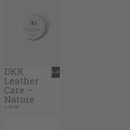
DKK
KJØP
Leather
Care –
Nature
kr
180,00