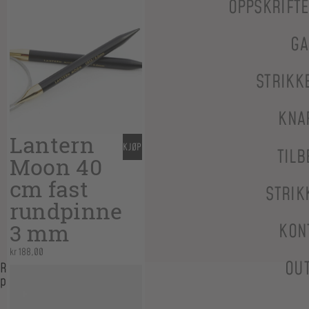
OPPSKRIFT
GA
STRIKK
KNA
Lantern
KJØP
TILB
Moon 40
cm fast
STRIK
rundpinne
3 mm
KON
kr
188,00
OU
Relaterte
produkter