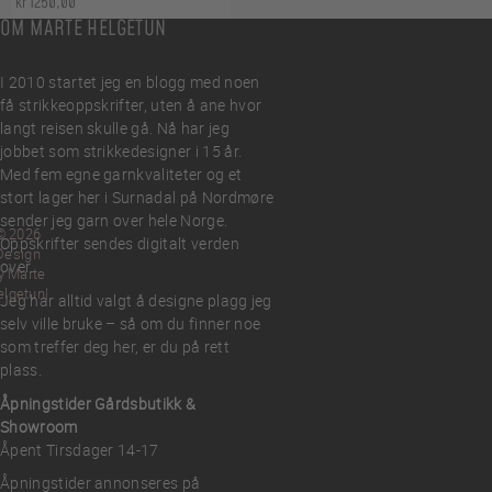
kr
1250,00
OM MARTE HELGETUN
I 2010 startet jeg en blogg med noen
få strikkeoppskrifter, uten å ane hvor
langt reisen skulle gå. Nå har jeg
jobbet som strikkedesigner i 15 år.
Med fem egne garnkvaliteter og et
stort lager her i Surnadal på Nordmøre
sender jeg garn over hele Norge.
© 2026
Oppskrifter sendes digitalt verden
Design
over.
y Marte
elgetun
Jeg har alltid valgt å designe plagg jeg
selv ville bruke – så om du finner noe
som treffer deg her, er du på rett
plass.
Åpningstider Gårdsbutikk &
Showroom
Åpent Tirsdager 14-17
Åpningstider annonseres på