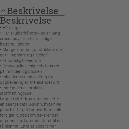
Beskrivelse
Beskrivelse
• Håndlaget
• Har skulderhåndtak og en lang
crossbody-reim for allsidige
bæremuligheter
• Mange lommer (for strikkepinner,
garn, mønstre og tilbehør)
• Et romslig hovedrom
• Omhyggelig designede lommer
på innsiden og utsiden
• Inkluderer en nøkkelring for
oppbevaring av målebåndet ditt
• Inneholder en praktisk
stoffnettingpose
Lagret i vårt Urban lærkvalitet –
en bearbeidet ku-skinn, hvor hver
pose blir farget før overflaten blir
ferdigstilt, noe som bevarer det
opprinnelige kornmønsteret til det
rå skinnet. Etter at posene har