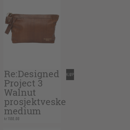
Re:Designed
KJØP
Project 3
Walnut
prosjektveske
medium
kr
1100,00