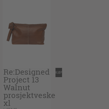
Re:Designed
KJØP
Project 13
Walnut
prosjektveske
xl