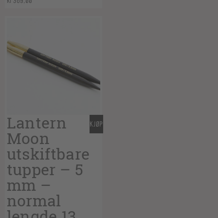
kr
369,00
Lantern
KJØP
Moon
utskiftbare
tupper – 5
mm –
normal
lengde 13