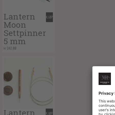
Lantern
KJØP
Moon
Settpinner
5 mm
kr
242,00
Lantern
KJØP