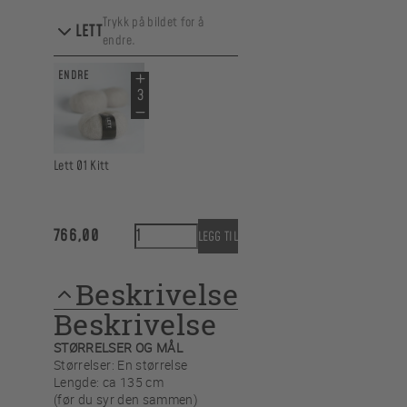
Trykk på bildet for å
LETT
endre.
ENDRE
Lett 01 Kitt
Rainy Days Flettehals antall
766,00
LEGG TIL
Beskrivelse
Beskrivelse
STØRRELSER OG MÅL
Størrelser: En størrelse
Lengde: ca 135 cm
(før du syr den sammen)