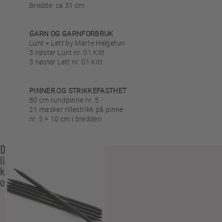
Bredde: ca 31 cm
GARN OG GARNFORBRUK
Lunt + Lett by Marte Helgetun
3 nøster Lunt nr. 01 Kitt
3 nøster Lett nr. 01 Kitt
PINNER OG STRIKKEFASTHET
80 cm rundpinne nr. 5
21 masker rillestrikk på pinne
nr. 5 = 10 cm i bredden
Du
liker
kanskje
også…