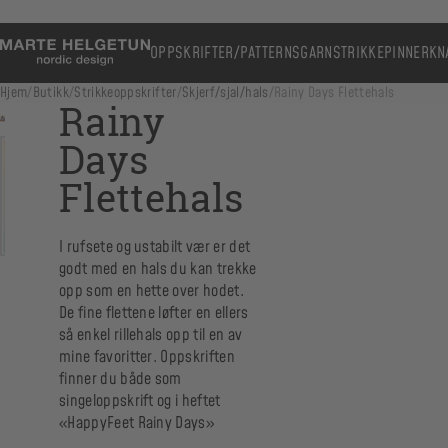
OPPSKRIFTER/PATTERNS
GARN
STRIKKEPINNER
KN
Hjem
/
Butikk
/
Strikkeoppskrifter
/
Skjerf/sjal/hals
/
Rainy Days Flettehals
Rainy
Days
Flettehals
I rufsete og ustabilt vær er det
godt med en hals du kan trekke
opp som en hette over hodet.
De fine flettene løfter en ellers
så enkel rillehals opp til en av
mine favoritter. Oppskriften
finner du både som
singeloppskrift og i heftet
«HappyFeet Rainy Days»