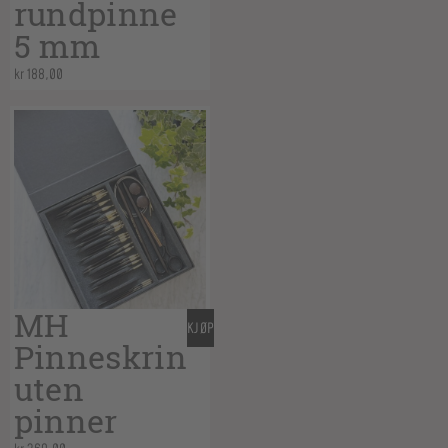
rundpinne
5 mm
kr
188,00
MH
KJØP
Pinneskrin
uten
pinner