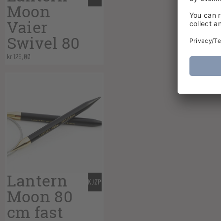
Moon
Vaier
Swivel 80
kr
125,00
Lantern
KJØP
Moon 80
cm fast