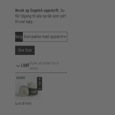
Norsk og Engelsk oppskrift.
Du
får tilgang til alle språk som pdf
fil ved kjøp.
Velg
One Size
Trykk på bildet for å
LUNT
endre.
ENDRE
Lunt 01 Kitt