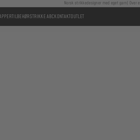
Norsk strikkedesigner med eget garn
Over e
APPER
TILBEHØR
STRIKKE ABC
KONTAKT
OUTLET