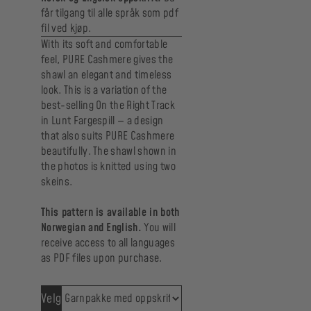
får tilgang til alle språk som pdf
fil ved kjøp.
With its soft and comfortable
feel, PURE Cashmere gives the
shawl an elegant and timeless
look. This is a variation of the
best-selling On the Right Track
in Lunt Fargespill — a design
that also suits PURE Cashmere
beautifully. The shawl shown in
the photos is knitted using two
skeins.
This pattern is available in both
Norwegian and English.
You will
receive access to all languages
as PDF files upon purchase.
Velg