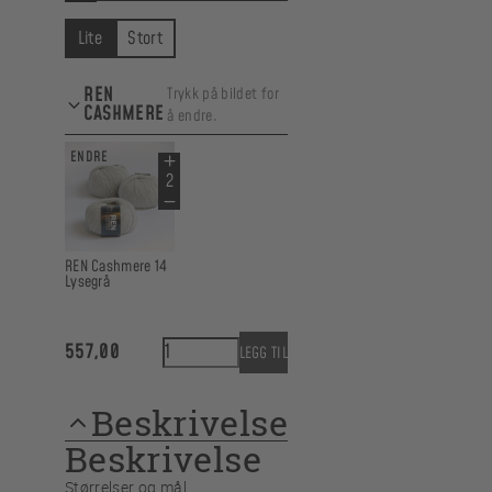
Lite
Stort
REN
Trykk på bildet for
CASHMERE
å endre.
ENDRE
REN Cashmere 14
Lysegrå
På rett spor i REN Cashmere antall
557,00
LEGG TIL
Beskrivelse
Beskrivelse
Størrelser og mål