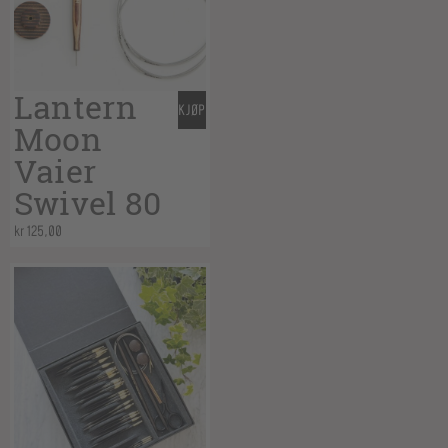
Lantern
KJØP
Moon
Vaier
Swivel 80
kr
125,00