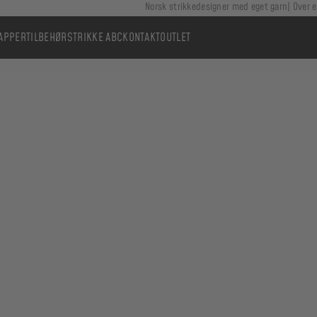
Norsk strikkedesigner med eget garn
Over e
APPER
TILBEHØR
STRIKKE ABC
KONTAKT
OUTLET