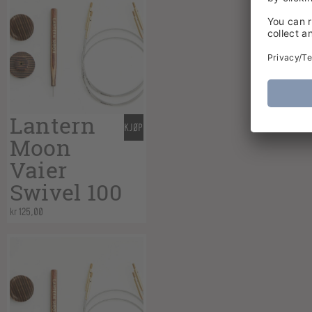
Lantern
KJØP
Moon
Vaier
Swivel 100
kr
125,00