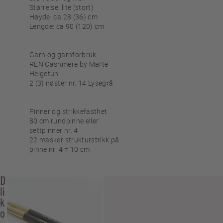
Størrelse: lite (stort)
Høyde: ca 28 (36) cm
Lengde: ca 90 (120) cm
Garn og garnforbruk
REN Cashmere by Marte
Helgetun
2 (3) nøster nr. 14 Lysegrå
Pinner og strikkefasthet
80 cm rundpinne eller
settpinner nr. 4
22 masker strukturstrikk på
pinne nr. 4 = 10 cm
Du
liker
kanskje
også…