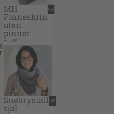
MH
KJØP
Pinneskrin
uten
pinner
kr
369,00
Relaterte
produkter
Snøkrystall
KJØP
sjal