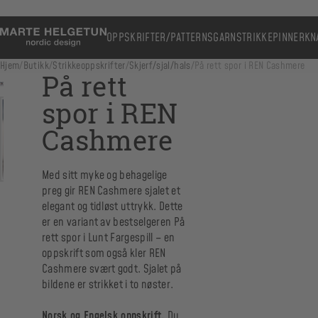
OPPSKRIFTER/PATTERNS
GARN
STRIKKEPINNER
KN
Hjem
/
Butikk
/
Strikkeoppskrifter
/
Skjerf/sjal/hals
/
På rett spor i REN Cashmere
På rett
spor i REN
Cashmere
Med sitt myke og behagelige
preg gir REN Cashmere sjalet et
elegant og tidløst uttrykk. Dette
er en variant av bestselgeren På
rett spor i Lunt Fargespill – en
oppskrift som også kler REN
Cashmere svært godt. Sjalet på
bildene er strikket i to nøster.
Norsk og Engelsk oppskrift.
Du