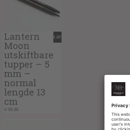
Lantern
KJØP
Moon
utskiftbare
tupper – 5
mm –
normal
lengde 13
cm
kr
188,00