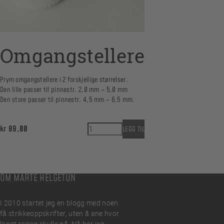
Omgangstellere
Prym omgangstellere i 2 forskjellige størrelser.
Den lille passer til pinnestr. 2,0 mm – 5,0 mm
Den store passer til pinnestr. 4,5 mm – 6,5 mm.
Omgangstellere antall
kr
89,00
LEGG TIL
OM MARTE HELGETUN
I 2010 startet jeg en blogg med noen
få strikkeoppskrifter, uten å ane hvor
langt reisen skulle gå. Nå har jeg