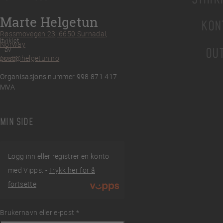
Marte Helgetun
KON
Røssmovegen 23, 6650 Surnadal,
tviklet
Norway
av
OU
post@helgetun.no
Divint
Organisasjons nummer 998 871 417
MVA
MIN SIDE
Logg inn eller registrer en konto
med Vipps. -
Trykk her for å
fortsette
Brukernavn eller e-post
Påkrevd
*