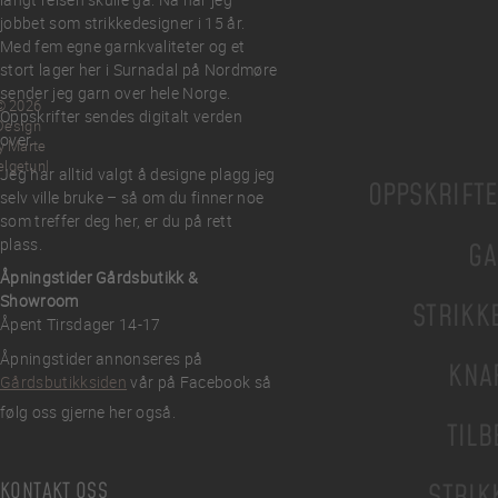
jobbet som strikkedesigner i 15 år.
Med fem egne garnkvaliteter og et
stort lager her i Surnadal på Nordmøre
sender jeg garn over hele Norge.
© 2026
Oppskrifter sendes digitalt verden
Design
over.
y Marte
elgetun
Jeg har alltid valgt å designe plagg jeg
OPPSKRIFT
selv ville bruke – så om du finner noe
som treffer deg her, er du på rett
plass.
GA
Åpningstider Gårdsbutikk &
Showroom
STRIKK
Åpent Tirsdager 14-17
Åpningstider annonseres på
KNA
Gårdsbutikksiden
vår på Facebook så
følg oss gjerne her også.
TILB
KONTAKT OSS
STRIK