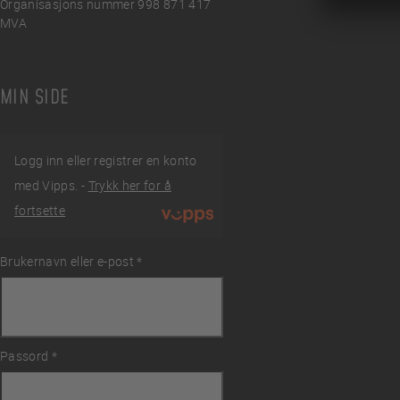
Organisasjons nummer 998 871 417
MVA
MIN SIDE
Logg inn eller registrer en konto
med Vipps. -
Trykk her for å
fortsette
Brukernavn eller e-post
Påkrevd
*
ingelser
Passord
Påkrevd
*