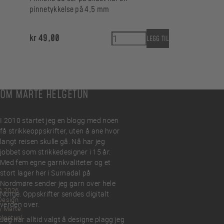
pinnetykkelse på 4,5 mm
Maskestoppere svart flerside
kr
49,00
LEGG TIL
OM MARTE HELGETUN
I 2010 startet jeg en blogg med noen
få strikkeoppskrifter, uten å ane hvor
langt reisen skulle gå. Nå har jeg
jobbet som strikkedesigner i 15 år.
Med fem egne garnkvaliteter og et
stort lager her i Surnadal på
Nordmøre sender jeg garn over hele
© 2026
Norge. Oppskrifter sendes digitalt
Design
verden over.
y Marte
elgetun
Jeg har alltid valgt å designe plagg jeg