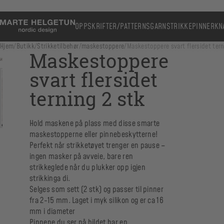
OPPSKRIFTER/PATTERNS
GARN
STRIKKEPINNER
KN
Hjem
/
Butikk
/
Strikketilbehør
/
maskestoppere
/
Maskestoppere svart flersidet tern
Maskestoppere
svart flersidet
terning 2 stk
Hold maskene på plass med disse smarte
maskestopperne eller pinnebeskytterne!
Perfekt når strikketøyet trenger en pause –
ingen masker på avveie, bare ren
strikkeglede når du plukker opp igjen
strikkinga di.
Selges som sett (2 stk) og passer til pinner
fra 2-15 mm. Laget i myk silikon og er ca 16
mm i diameter
Pinnene du ser på bildet har en