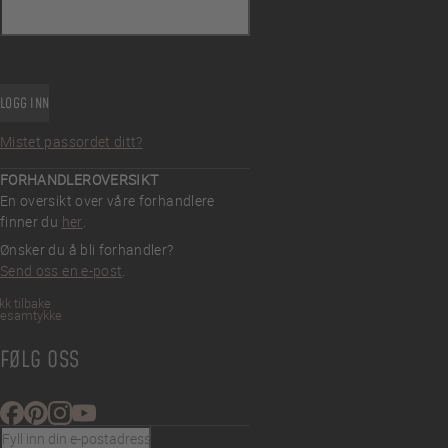
LOGG INN
Mistet passordet ditt?
FORHANDLEROVERSIKT
En oversikt over våre forhandlere
finner du
her
.
Ønsker du å bli forhandler?
Send oss en e-post
.
kk tilbake
iesamtykke
FØLG OSS