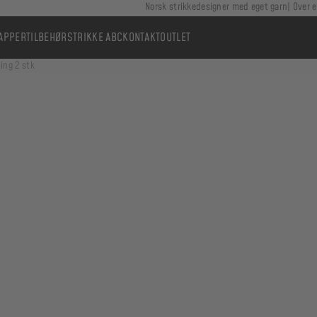
Norsk strikkedesigner med eget garn
Over e
APPER
TILBEHØR
STRIKKE ABC
KONTAKT
OUTLET
ing 2 stk