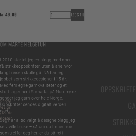
Maskestoppere blomst grønn-beige 2 st
kr
49,00
LEGG TIL
OM MARTE HELGETUN
I 2010 startet jeg en blogg med noen
få strikkeoppskrifter, uten å ane hvor
langt reisen skulle gå. Nå har jeg
jobbet som strikkedesigner i 15 år.
Med fem egne garnkvaliteter og et
OPPSKRIFT
stort lager her i Surnadal på Nordmøre
sender jeg garn over hele Norge.
© 2026
GA
Oppskrifter sendes digitalt verden
Design
over.
y Marte
elgetun
Jeg har alltid valgt å designe plagg jeg
STRIKK
selv ville bruke – så om du finner noe
som treffer deg her, er du på rett