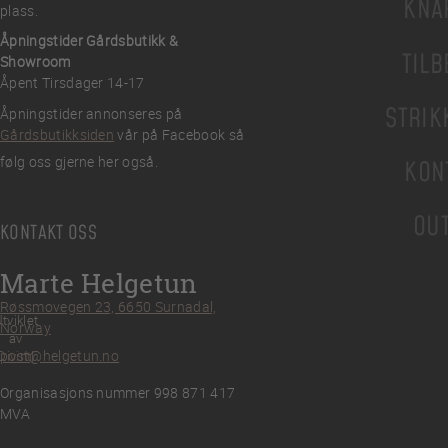
KNA
plass.
Åpningstider Gårdsbutikk &
TILB
Showroom
Åpent Tirsdager 14-17
STRIK
Åpningstider annonseres på
Gårdsbutikksiden
vår på Facebook så
følg oss gjerne her også.
KON
OU
KONTAKT OSS
Marte Helgetun
Røssmovegen 23, 6650 Surnadal,
tviklet
Norway
av
post@helgetun.no
Divint
Organisasjons nummer 998 871 417
MVA