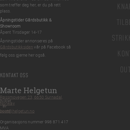
KNA
som treffer deg her, er du på rett
plass.
Åpningstider Gårdsbutikk &
TILB
Showroom
Åpent Tirsdager 14-17
STRIK
Åpningstider annonseres på
Gårdsbutikksiden
vår på Facebook så
KON
følg oss gjerne her også.
OU
KONTAKT OSS
Marte Helgetun
Røssmovegen 23, 6650 Surnadal,
tviklet
Norway
av
post@helgetun.no
Divint
Organisasjons nummer 998 871 417
MVA