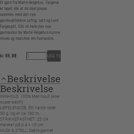
Et garn fra Marte Helgetun. Fargene
er laget slik at de skal passe
sammen med det nye
garnkvalitetene Luftig, Lett og Lunt
Fargespill. Slik vil hele den nye
garnserien by Marte Helgetun kunne
mixes og matches om hverandre.
Lunt 20 Tåkerosa antall
kr
98,00
LEGG TIL
Beskrivelse
Beskrivelse
INNHOLD: 100% Merinoull (ikke
superwash)
LØPELENGDE: Ett nøste veier
50 g, og er ca 180 m.
STRIKKEFASTHET: 22-24
masker på p 4 = 10 cm
VASK & STELL: Dette garnet