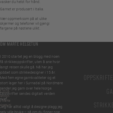
vasker du helst for hånd.
Garnet er produsert i Italia.
Vær oppmerksom på at ulike
skjermer og telefoner vil gjengi
fargene på nøstene ulikt.
OM MARTE HELGETUN
I 2010 startet jeg en blogg med noen
få strikkeoppskrifter, uten å ane hvor
langt reisen skulle gå. Nå har jeg
jobbet som strikkedesigner i 15 år.
OPPSKRIFT
Med fem egne garnkvaliteter og et
stort lager her i Surnadal på Nordmøre
sender jeg garn over hele Norge.
GA
© 2026
Oppskrifter sendes digitalt verden
Design
over.
y Marte
STRIKK
elgetun
Jeg har alltid valgt å designe plagg jeg
selv ville bruke – så om du finner noe