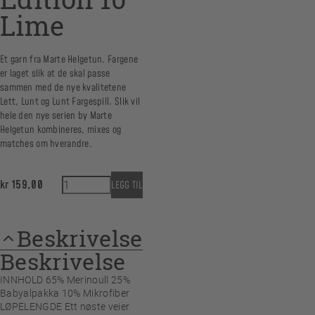
Lime
Et garn fra Marte Helgetun. Fargene
er laget slik at de skal passe
sammen med de nye kvalitetene
Lett, Lunt og Lunt Fargespill. Slik vil
hele den nye serien by Marte
Helgetun kombineres, mixes og
matches om hverandre.
Luftig Limited Edition 10 Lime antall
kr
159,00
LEGG TIL
Beskrivelse
Beskrivelse
INNHOLD 65% Merinoull 25%
Babyalpakka 10% Mikrofiber
LØPELENGDE Ett nøste veier