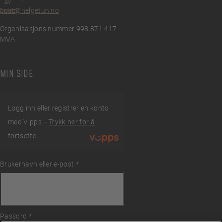
av
post@helgetun.no
Divint
Organisasjons nummer 998 871 417
MVA
MIN SIDE
Logg inn eller registrer en konto
med Vipps. -
Trykk her for å
fortsette
Brukernavn eller e-post
Påkrevd
*
ingelser
Passord
Påkrevd
*