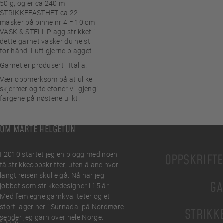
50 g, og er ca 240 m
STRIKKEFASTHET ca 22
masker på pinne nr 4 = 10 cm
VASK & STELL Plagg strikket i
dette garnet vasker du helst
for hånd. Luft gjerne plagget.
Garnet er produsert i Italia.
Vær oppmerksom på at ulike
skjermer og telefoner vil gjengi
fargene på nøstene ulikt.
OM MARTE HELGETUN
I 2010 startet jeg en blogg med noen
OPPSKRIFT
få strikkeoppskrifter, uten å ane hvor
langt reisen skulle gå. Nå har jeg
GA
jobbet som strikkedesigner i 15 år.
Med fem egne garnkvaliteter og et
stort lager her i Surnadal på Nordmøre
STRIKK
sender jeg garn over hele Norge.
© 2026