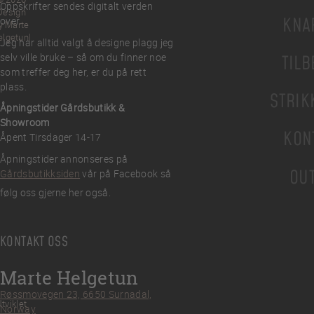
Oppskrifter sendes digitalt verden
Design
KNA
over.
y Marte
elgetun
Jeg har alltid valgt å designe plagg jeg
selv ville bruke – så om du finner noe
TILB
som treffer deg her, er du på rett
plass.
STRIK
Åpningstider Gårdsbutikk &
Showroom
KON
Åpent Tirsdager 14-17
Åpningstider annonseres på
OU
Gårdsbutikksiden
vår på Facebook så
følg oss gjerne her også.
KONTAKT OSS
Marte Helgetun
Røssmovegen 23, 6650 Surnadal,
tviklet
Norway