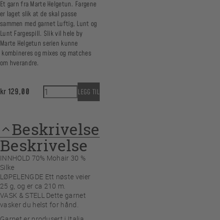
Et garn fra Marte Helgetun. Fargene
er laget slik at de skal passe
sammen med garnet Luftig, Lunt og
Lunt Fargespill. Slik vil hele by
Marte Helgetun serien kunne
kombineres og mixes og matches
om hverandre.
Lett 13 Bjørnebær antall
kr
129,00
LEGG TIL
Beskrivelse
Beskrivelse
INNHOLD 70% Mohair 30 %
Silke
LØPELENGDE Ett nøste veier
25 g, og er ca 210 m.
VASK & STELL Dette garnet
vasker du helst for hånd.
Garnet er produsert i Italia.