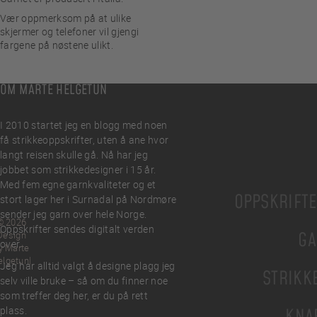
Vær oppmerksom på at ulike
skjermer og telefoner vil gjengi
fargene på nøstene ulikt.
OM MARTE HELGETUN
I 2010 startet jeg en blogg med noen
få strikkeoppskrifter, uten å ane hvor
langt reisen skulle gå. Nå har jeg
jobbet som strikkedesigner i 15 år.
Med fem egne garnkvaliteter og et
OPPSKRIFT
stort lager her i Surnadal på Nordmøre
sender jeg garn over hele Norge.
© 2026
Oppskrifter sendes digitalt verden
GA
Design
over.
y Marte
elgetun
Jeg har alltid valgt å designe plagg jeg
STRIKK
selv ville bruke – så om du finner noe
som treffer deg her, er du på rett
plass.