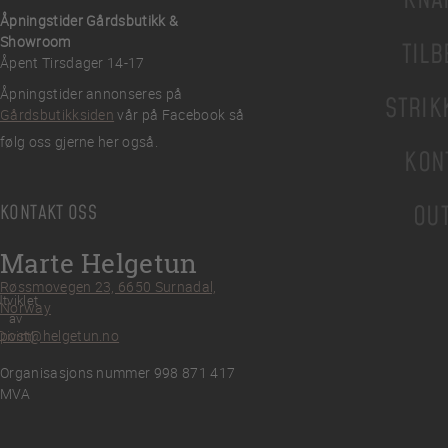
KNA
Åpningstider Gårdsbutikk &
Showroom
TILB
Åpent Tirsdager 14-17
Åpningstider annonseres på
STRIK
Gårdsbutikksiden
vår på Facebook så
følg oss gjerne her også.
KON
KONTAKT OSS
OU
Marte Helgetun
Røssmovegen 23, 6650 Surnadal,
tviklet
Norway
av
post@helgetun.no
Divint
Organisasjons nummer 998 871 417
MVA