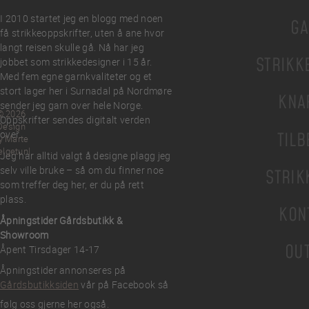
I 2010 startet jeg en blogg med noen
GA
få strikkeoppskrifter, uten å ane hvor
langt reisen skulle gå. Nå har jeg
STRIKK
jobbet som strikkedesigner i 15 år.
Med fem egne garnkvaliteter og et
stort lager her i Surnadal på Nordmøre
KNA
sender jeg garn over hele Norge.
© 2026
Oppskrifter sendes digitalt verden
Design
over.
TILB
y Marte
elgetun
Jeg har alltid valgt å designe plagg jeg
selv ville bruke – så om du finner noe
STRIK
som treffer deg her, er du på rett
plass.
KON
Åpningstider Gårdsbutikk &
Showroom
OU
Åpent Tirsdager 14-17
Åpningstider annonseres på
Gårdsbutikksiden
vår på Facebook så
følg oss gjerne her også.