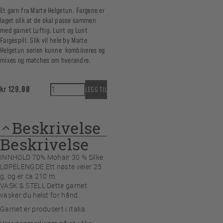
Et garn fra Marte Helgetun. Fargene er
laget slik at de skal passe sammen
med garnet Luftig, Lunt og Lunt
Fargespill. Slik vil hele by Marte
Helgetun serien kunne kombineres og
mixes og matches om hverandre.
Lett 04 Cappuccino antall
kr
129,00
LEGG TIL
Beskrivelse
Beskrivelse
INNHOLD 70% Mohair 30 % Silke
LØPELENGDE Ett nøste veier 25
g, og er ca 210 m.
VASK & STELL Dette garnet
vasker du helst for hånd.
Garnet er produsert i Italia.