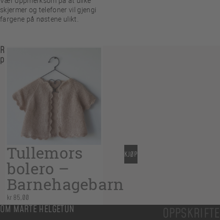
Vær oppmerksom på at ulike
skjermer og telefoner vil gjengi
fargene på nøstene ulikt.
Relaterte
produkter
Tullemors
KJØP
bolero –
Barnehagebarn
kr
85,00
OM MARTE HELGETUN
OPPSKRIFT