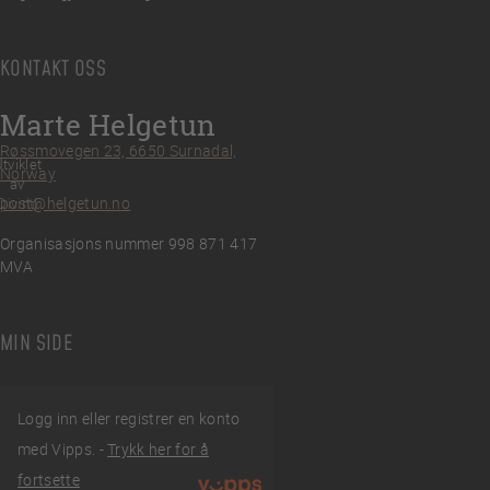
KONTAKT OSS
Marte Helgetun
Røssmovegen 23, 6650 Surnadal,
tviklet
Norway
av
post@helgetun.no
Divint
Organisasjons nummer 998 871 417
MVA
MIN SIDE
Logg inn eller registrer en konto
med Vipps. -
Trykk her for å
fortsette