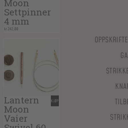
Moon
Settpinner
4 mm
kr
242,00
OPPSKRIFT
GA
STRIKK
KNA
Lantern
TILB
KJØP
Moon
Vaier
STRIK
Swivel 60