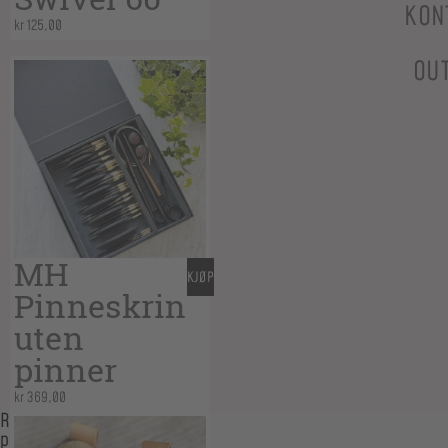
KON
kr
125,00
OU
MH
KJØP
Pinneskrin
uten
pinner
kr
369,00
Relaterte
produkter