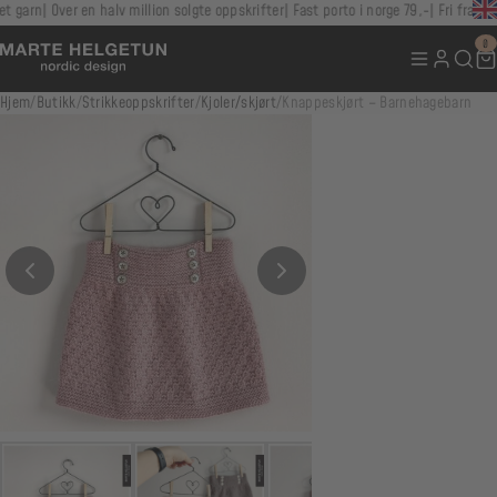
garn
Over en halv million solgte oppskrifter
Fast porto i norge 79,-
Fri frakt ove
0
Hjem
/
Butikk
/
Strikkeoppskrifter
/
Kjoler/skjørt
/
Knappeskjørt – Barnehagebarn