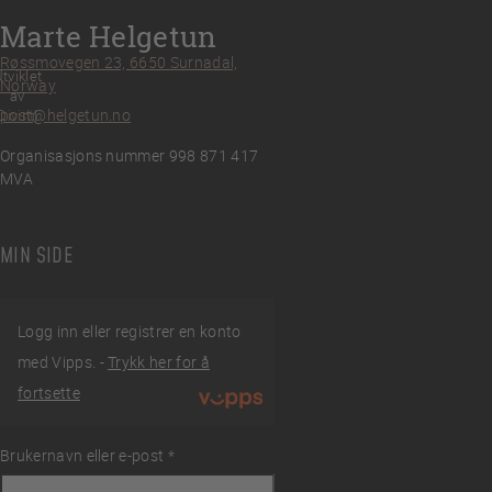
Marte Helgetun
Røssmovegen 23, 6650 Surnadal,
tviklet
Norway
av
post@helgetun.no
Divint
Organisasjons nummer 998 871 417
MVA
MIN SIDE
Logg inn eller registrer en konto
med Vipps. -
Trykk her for å
fortsette
Brukernavn eller e-post
Påkrevd
*