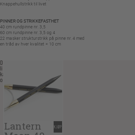
Knappehullstrikk til livet
PINNER OG STRIKKEFASTHET
40 cm rundpinne nr. 3,5
60 cm rundpinne nr. 3,5 og 4
22 masker strukturstrikk på pinne nr. 4 med
en tråd av hver kvalitet = 10 cm
Du
liker
kanskje
også…
Lantern
KJØP