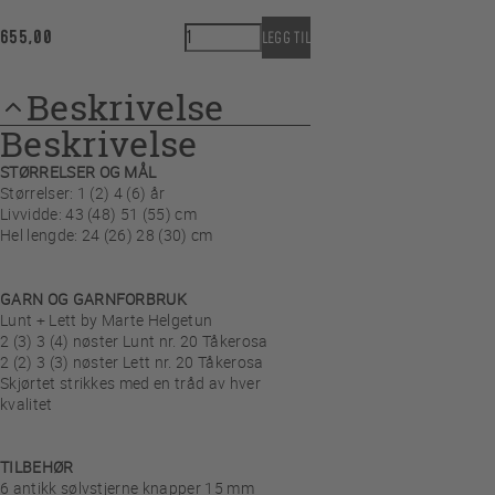
ENDRE
Knappeskjørt - Barnehagebarn antall
655,00
LEGG TIL
Antikk
metallknapp
Beskrivelse
sølvstjerne 15 mm
Hullstrikk 1 m
Beskrivelse
STØRRELSER OG MÅL
Størrelser: 1 (2) 4 (6) år
Livvidde: 43 (48) 51 (55) cm
Hel lengde: 24 (26) 28 (30) cm
GARN OG GARNFORBRUK
Lunt + Lett by Marte Helgetun
2 (3) 3 (4) nøster Lunt nr. 20 Tåkerosa
2 (2) 3 (3) nøster Lett nr. 20 Tåkerosa
Skjørtet strikkes med en tråd av hver
kvalitet
TILBEHØR
6 antikk sølvstjerne knapper 15 mm