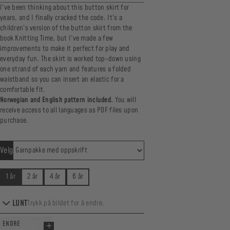
I’ve been thinking about this button skirt for
years, and I finally cracked the code. It’s a
children’s version of the button skirt from the
book
Knitting Time
, but I’ve made a few
improvements to make it perfect for play and
everyday fun. The skirt is worked top-down using
one strand of each yarn and features a folded
waistband so you can insert an elastic for a
comfortable fit.
Norwegian and English pattern included.
You will
receive access to all languages as PDF files upon
purchase.
Velg
1 år
2 år
4 år
6 år
LUNT
Trykk på bildet for å endre.
ENDRE