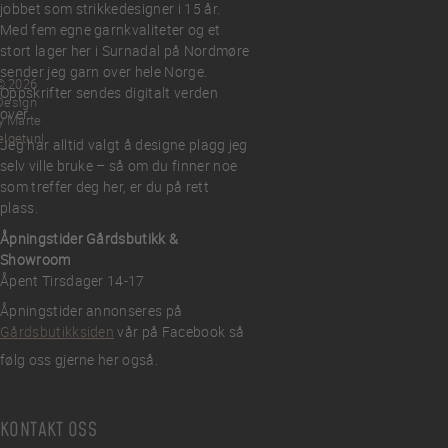
jobbet som strikkedesigner i 15 år.
Med fem egne garnkvaliteter og et
stort lager her i Surnadal på Nordmøre
sender jeg garn over hele Norge.
© 2026
Oppskrifter sendes digitalt verden
Design
over.
y Marte
elgetun
Jeg har alltid valgt å designe plagg jeg
selv ville bruke – så om du finner noe
som treffer deg her, er du på rett
plass.
Åpningstider Gårdsbutikk &
Showroom
Åpent Tirsdager 14-17
Åpningstider annonseres på
Gårdsbutikksiden
vår på Facebook så
følg oss gjerne her også.
KONTAKT OSS