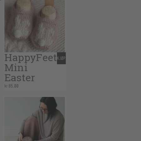
HappyFeet
KJØP
Mini
Easter
kr
85,00