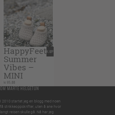
HappyFeet
KJØP
Summer
Vibes –
MINI
kr
85,00
OM MARTE HELGETUN
I 2010 startet jeg en blogg med noen
få strikkeoppskrifter, uten å ane hvor
langt reisen skulle gå. Nå har jeg