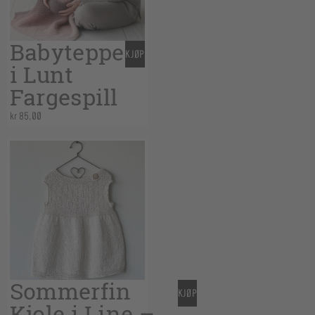
Babyteppe
KJØP
i Lunt
Fargespill
kr
85,00
Sommerfin
KJØP
Kjole i Line –