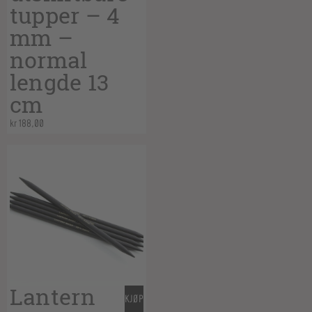
tupper – 4
mm –
normal
lengde 13
cm
kr
188,00
Lantern
KJØP