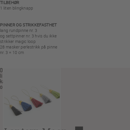
TILBEHØR
1 liten blingknapp
PINNER OG STRIKKEFASTHET
lang rundpinne nr. 3
og settpinner nr. 3 hvis du ikke
strikker magic loop
28 masker perlestrikk på pinne
nr. 3 = 10 cm
Du
liker
kanskje
også…