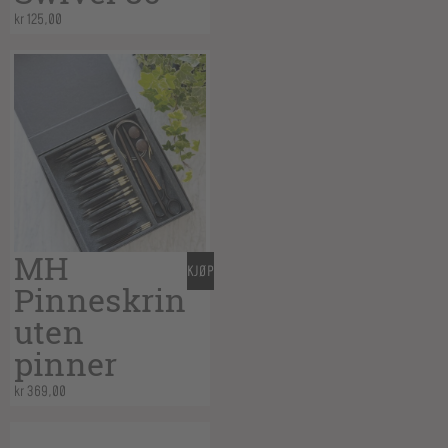
kr
125,00
MH
KJØP
Pinneskrin
uten
pinner
kr
369,00