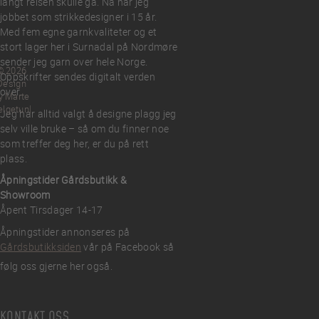
langt reisen skulle gå. Nå har jeg
jobbet som strikkedesigner i 15 år.
Med fem egne garnkvaliteter og et
stort lager her i Surnadal på Nordmøre
sender jeg garn over hele Norge.
© 2026
Oppskrifter sendes digitalt verden
Design
over.
y Marte
elgetun
Jeg har alltid valgt å designe plagg jeg
selv ville bruke – så om du finner noe
som treffer deg her, er du på rett
plass.
Åpningstider Gårdsbutikk &
Showroom
Åpent Tirsdager 14-17
Åpningstider annonseres på
Gårdsbutikksiden
vår på Facebook så
følg oss gjerne her også.
KONTAKT OSS