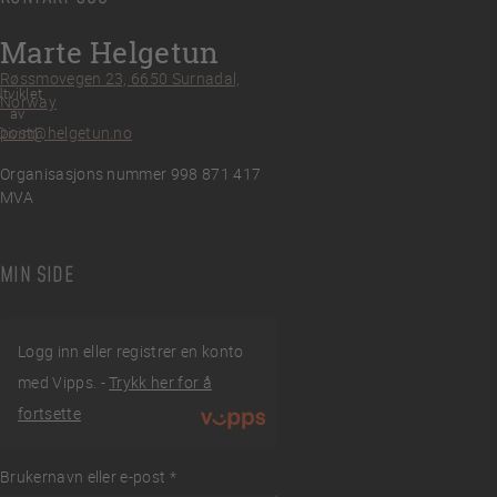
Marte Helgetun
Røssmovegen 23, 6650 Surnadal,
tviklet
Norway
av
post@helgetun.no
Divint
Organisasjons nummer 998 871 417
MVA
MIN SIDE
Logg inn eller registrer en konto
med Vipps. -
Trykk her for å
fortsette
Brukernavn eller e-post
Påkrevd
*