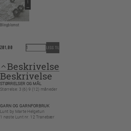
Blingblomst
Its Christmas baby Kyse antall
201,00
LEGG TIL
Beskrivelse
Beskrivelse
STØRRELSER OG MÅL
Størrelse: 3 (6) 9 (12) måneder
GARN OG GARNFORBRUK
Lunt by Marte Helgetun
1 nøste Lunt nr. 12 Tranebær