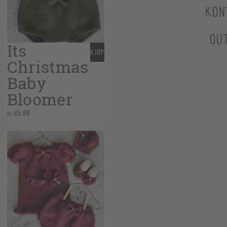
KON
OU
Its
KJØP
Christmas
Baby
Bloomer
kr
85,00