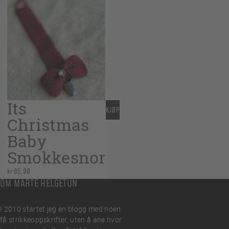
Its
KJØP
Christmas
Baby
Smokkesnor
kr
85,00
OM MARTE HELGETUN
I 2010 startet jeg en blogg med noen
få strikkeoppskrifter, uten å ane hvor