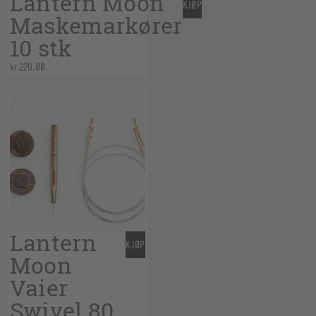
Lantern Moon
KJØP
Maskemarkører
10 stk
kr
229,00
Lantern
KJØP
Moon
Vaier
Swivel 80