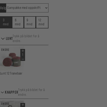
Velg
3
6
9
12
mnd
mnd
mnd
mnd
Trykk på bildet for å
LUNT
endre.
ENDRE
Lunt 12 Tranebær
Trykk på bildet for å
KNAPPER
endre.
ENDRE