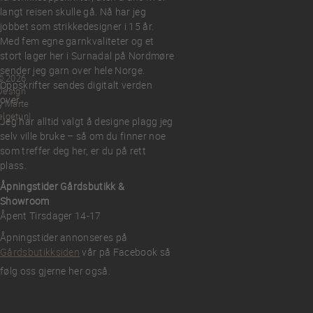
langt reisen skulle gå. Nå har jeg
jobbet som strikkedesigner i 15 år.
Med fem egne garnkvaliteter og et
stort lager her i Surnadal på Nordmøre
sender jeg garn over hele Norge.
© 2026
Oppskrifter sendes digitalt verden
Design
over.
y Marte
elgetun
Jeg har alltid valgt å designe plagg jeg
selv ville bruke – så om du finner noe
som treffer deg her, er du på rett
plass.
Åpningstider Gårdsbutikk &
Showroom
Åpent Tirsdager 14-17
Åpningstider annonseres på
Gårdsbutikksiden
vår på Facebook så
følg oss gjerne her også.