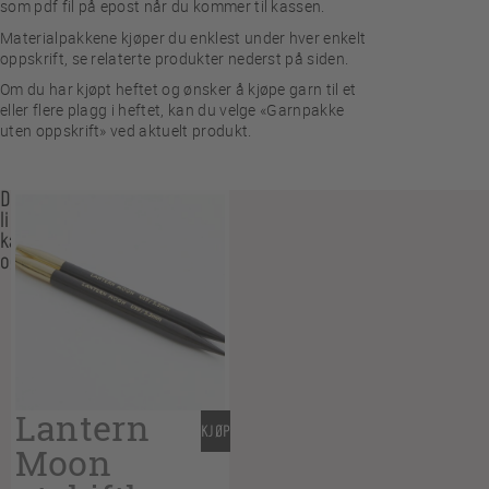
som pdf fil på epost når du kommer til kassen.
Materialpakkene kjøper du enklest under hver enkelt
oppskrift, se relaterte produkter nederst på siden.
Om du har kjøpt heftet og ønsker å kjøpe garn til et
eller flere plagg i heftet, kan du velge «Garnpakke
uten oppskrift» ved aktuelt produkt.
Du
liker
kanskje
også…
Lantern
KJØP
Moon