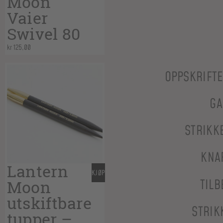
Moon
Vaier
Swivel 80
kr
125,00
OPPSKRIFT
GA
STRIKK
KNA
Lantern
KJØP
Moon
TILB
utskiftbare
STRIK
tupper –