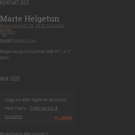
KONTAKT OSS
Marte Helgetun
Røssmovegen 23, 6650 Surnadal,
tviklet
Norway
av
post@helgetun.no
Divint
Organisasjons nummer 998 871 417
MVA
MIN SIDE
Logg inn eller registrer en konto
med Vipps. -
Trykk her for å
fortsette
Brukernavn eller e-post
Påkrevd
*