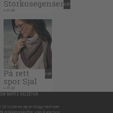
Storkosegenser
KJØP
kr
85,00
På rett
KJØP
spor Sjal
kr
85,00
OM MARTE HELGETUN
I 2010 startet jeg en blogg med noen
få strikkeoppskrifter, uten å ane hvor