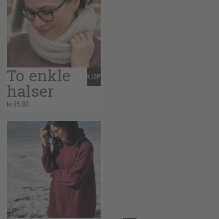
To enkle
KJØP
halser
kr
85,00