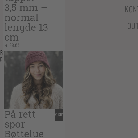
3,5 mm –
KON
normal
lengde 13
OU
cm
kr
188,00
Relaterte
produkter
På rett
KJØP
spor
Bøttelue