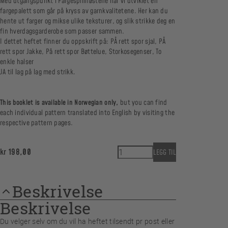
Med utgangspunkt i Fargespillnøstene har vi utviklet en
fargepalett som går på kryss av garnkvalitetene. Her kan du
hente ut farger og mikse ulike teksturer, og slik strikke deg en
fin hverdagsgarderobe som passer sammen.
I dettet heftet finner du oppskrift på: PÅ rett spor sjal, PÅ
rett spor Jakke, På rett spor Bøttelue, Storkosegenser, To
enkle halser
JA til lag på lag med strikk.
This booklet is available in Norwegian only,
but you can find
each individual pattern translated into English by visiting the
respective pattern pages.
HEFTE - Hverdagsfavoritter 0
kr
198,00
LEGG TIL
Beskrivelse
Beskrivelse
Du velger selv om du vil ha heftet tilsendt pr post eller