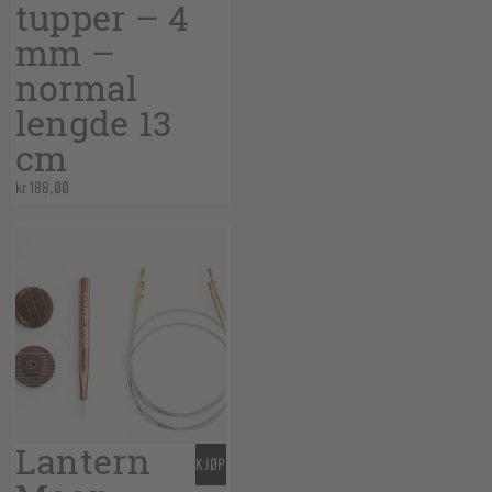
tupper – 4
mm –
normal
lengde 13
cm
kr
188,00
Lantern
KJØP