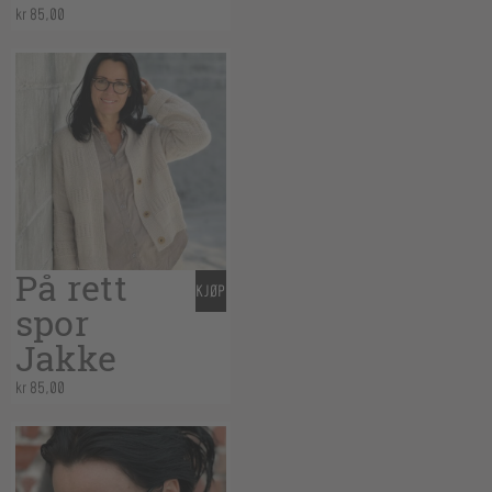
kr
85,00
På rett
KJØP
spor
Jakke
kr
85,00