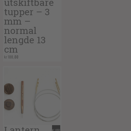
utskiftbare
tupper – 3
mm –
normal
lengde 13
cm
kr
188,00
Lantern
KJØP