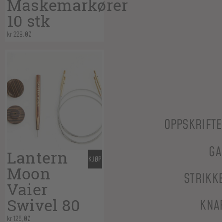
Maskemarkører
10 stk
kr
229,00
OPPSKRIFT
GA
Lantern
KJØP
Moon
STRIKK
Vaier
Swivel 80
KNA
kr
125,00