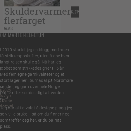
Skuldervarmer
KJØP
flerfarget
Gratis
OM MARTE HELGETUN
I 2010 startet jeg en blogg med noen
få strikkeoppskrifter, uten å ane hvor
langt reisen skulle gå. Nå har jeg
jobbet som strikkedesigner i 15 år.
Med fem egne garnkvaliteter og et
stort lager her i Surnadal på Nordmøre
sender jeg garn over hele Norge.
© 2026
Oppskrifter sendes digitalt verden
Design
over.
y Marte
elgetun
Jeg har alltid valgt å designe plagg jeg
selv ville bruke – så om du finner noe
som treffer deg her, er du på rett
plass.