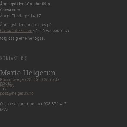
Åpningstider Gårdsbutikk &
Showroom
Åpent Tirsdager 14-17
Åpningstider annonseres på
Gårdsbutikksiden
vår på Facebook så
følg oss gjerne her også.
KONTAKT OSS
Marte Helgetun
Røssmovegen 23, 6650 Surnadal,
tviklet
Norway
av
post@helgetun.no
Divint
Organisasjons nummer 998 871 417
MVA