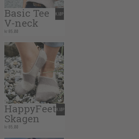
Basic Tee
KJØP
V-neck
kr
85,00
HappyFeet
KJØP
Skagen
kr
85,00