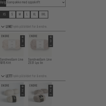
Velg
XS
S
M
L
XL
XXL
LINE
Trykk på bildet for å endre.
ENDRE
ENDRE
SandnesGarn Line
SandnesGarn Line
1015 Kitt
2331 Lys lin
LETT
Trykk på bildet for å endre.
ENDRE
ENDRE