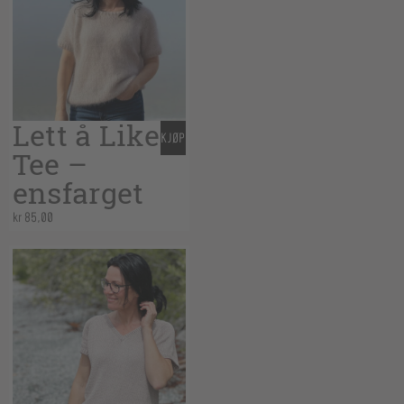
Lett å Like
KJØP
Tee –
ensfarget
kr
85,00