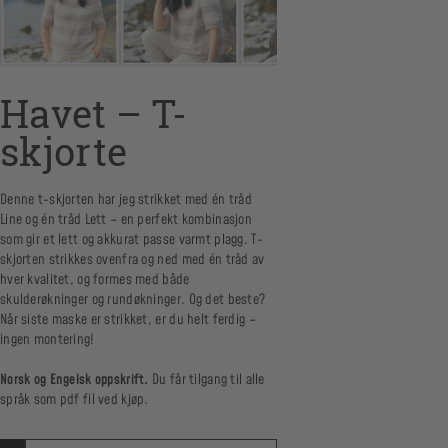
Havet – T-
skjorte
Denne t-skjorten har jeg strikket med én tråd
Line og én tråd Lett – en perfekt kombinasjon
som gir et lett og akkurat passe varmt plagg. T-
skjorten strikkes ovenfra og ned med én tråd av
hver kvalitet, og formes med både
skulderøkninger og rundøkninger. Og det beste?
Når siste maske er strikket, er du helt ferdig –
ingen montering!
Norsk og Engelsk oppskrift.
Du får tilgang til alle
språk som pdf fil ved kjøp.