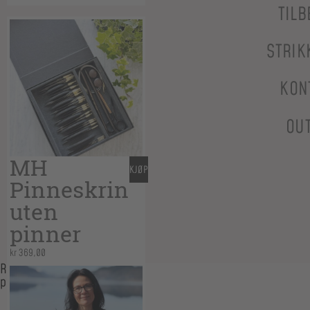
TILB
STRIK
KON
OU
MH
KJØP
Pinneskrin
uten
pinner
kr
369,00
Relaterte
produkter