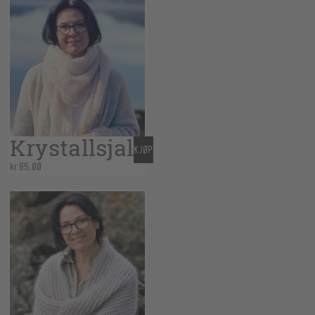
Krystallsjal
KJØP
kr
85,00