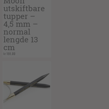
Moon
utskiftbare
tupper –
4,5 mm –
normal
lengde 13
cm
kr
188,00