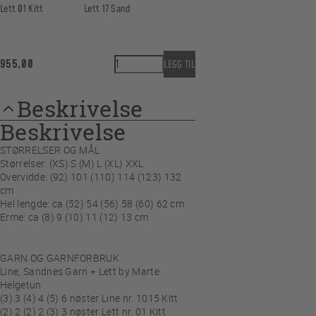
Lett 01 Kitt
Lett 17 Sand
Havet - T-skjorte antall
955,00
LEGG TIL
Beskrivelse
Beskrivelse
STØRRELSER OG MÅL
Størrelser: (XS) S (M) L (XL) XXL
Overvidde: (92) 101 (110) 114 (123) 132
cm
Hel lengde: ca (52) 54 (56) 58 (60) 62 cm
Erme: ca (8) 9 (10) 11 (12) 13 cm
GARN OG GARNFORBRUK
Line, Sandnes Garn + Lett by Marte
Helgetun
(3) 3 (4) 4 (5) 6 nøster Line nr. 1015 Kitt
(2) 2 (2) 2 (3) 3 nøster Lett nr. 01 Kitt