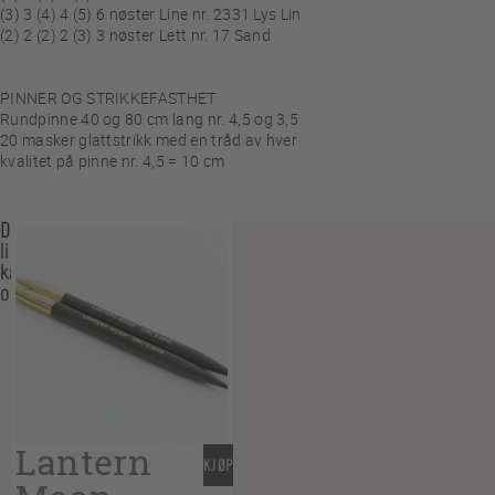
(3) 3 (4) 4 (5) 6 nøster Line nr. 2331 Lys Lin
(2) 2 (2) 2 (3) 3 nøster Lett nr. 17 Sand
PINNER OG STRIKKEFASTHET
Rundpinne 40 og 80 cm lang nr. 4,5 og 3,5
20 masker glattstrikk med en tråd av hver
kvalitet på pinne nr. 4,5 = 10 cm
Du
liker
kanskje
også…
Lantern
KJØP