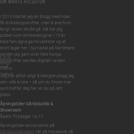
OM MARTE HELGETUN
I 2010 startet jeg en blogg med noen
få strikkeoppskrifter, uten å ane hvor
langt reisen skulle gå. Nå har jeg
jobbet som strikkedesigner i 15 år.
Med fem egne garnkvaliteter og et
stort lager her i Surnadal på Nordmøre
sender jeg garn over hele Norge.
© 2026
Oppskrifter sendes digitalt verden
Design
over.
y Marte
elgetun
Jeg har alltid valgt å designe plagg jeg
selv ville bruke – så om du finner noe
som treffer deg her, er du på rett
plass.
Åpningstider Gårdsbutikk &
Showroom
Åpent Tirsdager 14-17
Åpningstider annonseres på
Gårdsbutikksiden
vår på Facebook så