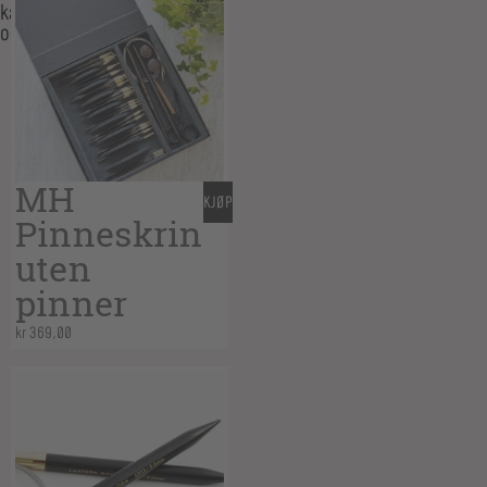
kanskje
også…
MH
KJØP
Pinneskrin
uten
pinner
kr
369,00