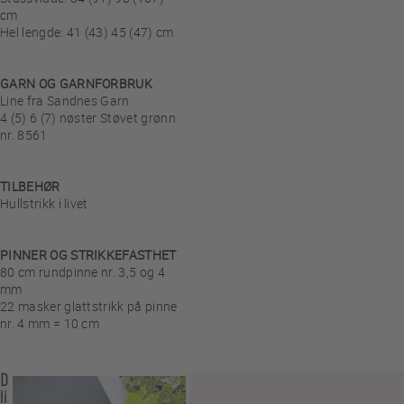
cm
Hel lengde: 41 (43) 45 (47) cm
GARN OG GARNFORBRUK
Line fra Sandnes Garn
4 (5) 6 (7) nøster Støvet grønn
nr. 8561
TILBEHØR
Hullstrikk i livet
PINNER OG STRIKKEFASTHET
80 cm rundpinne nr. 3,5 og 4
mm
22 masker glattstrikk på pinne
nr. 4 mm = 10 cm
Du
liker