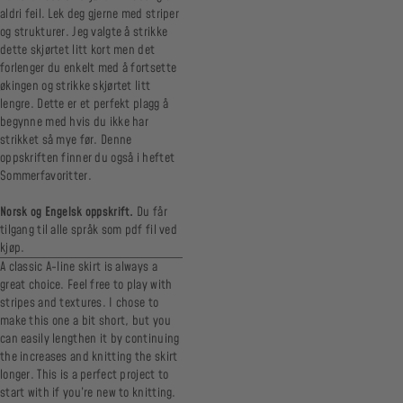
aldri feil. Lek deg gjerne med striper
og strukturer. Jeg valgte å strikke
dette skjørtet litt kort men det
forlenger du enkelt med å fortsette
økingen og strikke skjørtet litt
lengre. Dette er et perfekt plagg å
begynne med hvis du ikke har
strikket så mye før. Denne
oppskriften finner du også i heftet
Sommerfavoritter.
Norsk og Engelsk oppskrift.
Du får
tilgang til alle språk som pdf fil ved
kjøp.
A classic A-line skirt is always a
great choice. Feel free to play with
stripes and textures. I chose to
make this one a bit short, but you
can easily lengthen it by continuing
the increases and knitting the skirt
longer. This is a perfect project to
start with if you’re new to knitting.