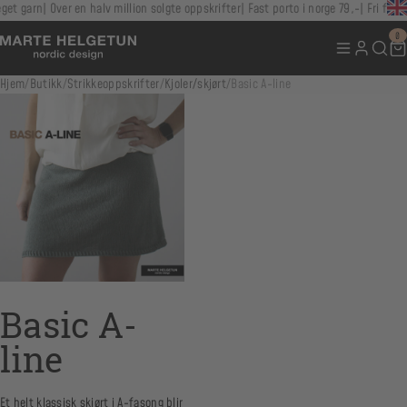
t garn
Over en halv million solgte oppskrifter
Fast porto i norge 79,-
Fri frakt o
0
Hjem
/
Butikk
/
Strikkeoppskrifter
/
Kjoler/skjørt
/
Basic A-line
Basic A-
line
Et helt klassisk skjørt i A-fasong blir