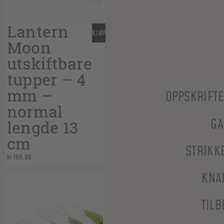
Lantern
KJØP
Moon
utskiftbare
tupper – 4
mm –
OPPSKRIFT
normal
GA
lengde 13
cm
STRIKK
kr
188,00
KNA
TILB