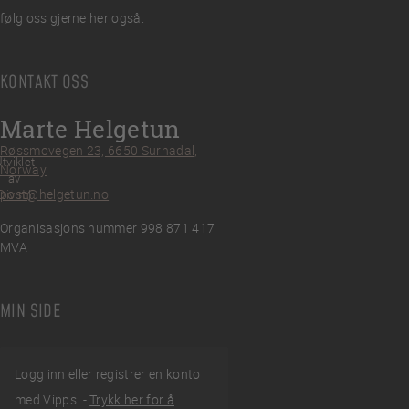
følg oss gjerne her også.
KONTAKT OSS
Marte Helgetun
Røssmovegen 23, 6650 Surnadal,
tviklet
Norway
av
post@helgetun.no
Divint
Organisasjons nummer 998 871 417
MVA
MIN SIDE
Logg inn eller registrer en konto
med Vipps. -
Trykk her for å