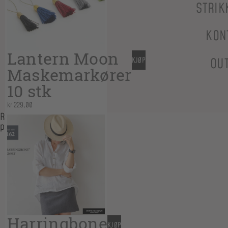
STRIK
KON
Lantern Moon
OU
KJØP
Maskemarkører
10 stk
kr
229,00
Relaterte
produkter
Harringbone
KJØP