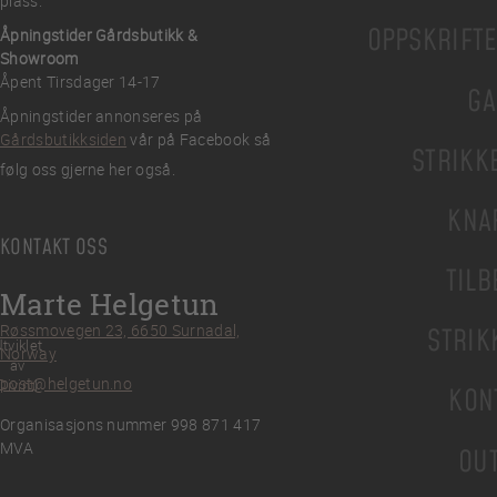
plass.
OPPSKRIFT
Åpningstider Gårdsbutikk &
Showroom
Åpent Tirsdager 14-17
GA
Åpningstider annonseres på
Gårdsbutikksiden
vår på Facebook så
STRIKK
følg oss gjerne her også.
KNA
KONTAKT OSS
TILB
Marte Helgetun
Røssmovegen 23, 6650 Surnadal,
STRIK
tviklet
Norway
av
post@helgetun.no
Divint
KON
Organisasjons nummer 998 871 417
MVA
OU