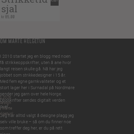
KJØP
sjal
kr
85,00
OM MARTE HELGETUN
I 2010 startet jeg en blogg med noen
få strikkeoppskrifter, uten å ane hvor
langt reisen skulle gå. Nå har jeg
jobbet som strikkedesigner i 15 år.
Med fem egne garnkvaliteter og et
stort lager her i Surnadal på Nordmøre
sender jeg garn over hele Norge.
© 2026
Oppskrifter sendes digitalt verden
Design
over.
y Marte
elgetun
Jeg har alltid valgt å designe plagg jeg
selv ville bruke – så om du finner noe
som treffer deg her, er du på rett