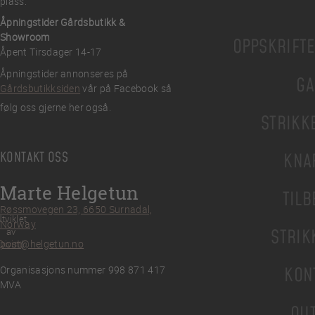
plass.
Åpningstider Gårdsbutikk &
Showroom
OPPSKRIFT
Åpent Tirsdager 14-17
Åpningstider annonseres på
GA
Gårdsbutikksiden
vår på Facebook så
følg oss gjerne her også.
STRIKK
KONTAKT OSS
KNA
Marte Helgetun
TILB
Røssmovegen 23, 6650 Surnadal,
tviklet
Norway
av
STRIK
post@helgetun.no
Divint
Organisasjons nummer 998 871 417
KON
MVA
OU