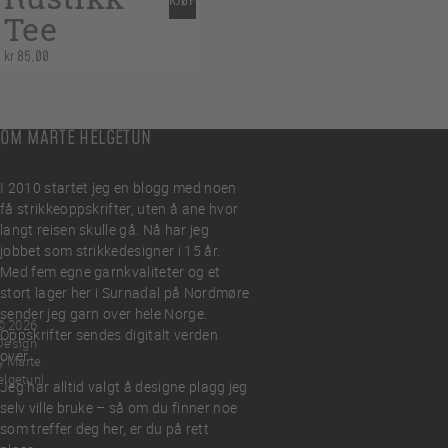
KJØP
Tee
kr
85,00
OM MARTE HELGETUN
I 2010 startet jeg en blogg med noen
få strikkeoppskrifter, uten å ane hvor
langt reisen skulle gå. Nå har jeg
jobbet som strikkedesigner i 15 år.
Med fem egne garnkvaliteter og et
stort lager her i Surnadal på Nordmøre
sender jeg garn over hele Norge.
© 2026
Oppskrifter sendes digitalt verden
Design
over.
y Marte
elgetun
Jeg har alltid valgt å designe plagg jeg
selv ville bruke – så om du finner noe
som treffer deg her, er du på rett