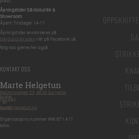
plass.
Åpningstider Gårdsbutikk &
Showroom
OPPSKRIFT
Åpent Tirsdager 14-17
Åpningstider annonseres på
GA
Gårdsbutikksiden
vår på Facebook så
følg oss gjerne her også.
STRIKK
KONTAKT OSS
KNA
Marte Helgetun
TILB
Røssmovegen 23, 6650 Surnadal,
tviklet
Norway
av
STRIK
post@helgetun.no
Divint
Organisasjons nummer 998 871 417
KON
MVA
OU