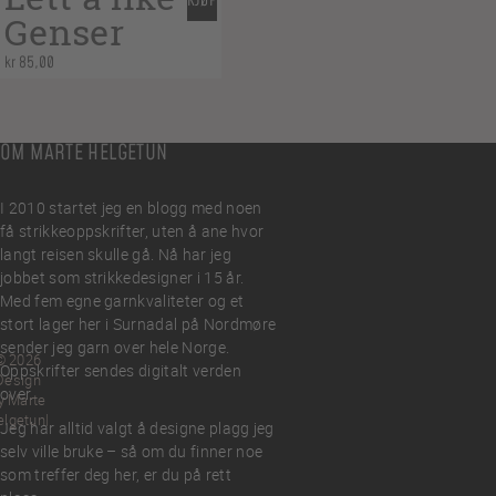
KJØP
Genser
kr
85,00
OM MARTE HELGETUN
I 2010 startet jeg en blogg med noen
få strikkeoppskrifter, uten å ane hvor
langt reisen skulle gå. Nå har jeg
jobbet som strikkedesigner i 15 år.
Med fem egne garnkvaliteter og et
stort lager her i Surnadal på Nordmøre
sender jeg garn over hele Norge.
© 2026
Oppskrifter sendes digitalt verden
Design
over.
y Marte
elgetun
Jeg har alltid valgt å designe plagg jeg
selv ville bruke – så om du finner noe
som treffer deg her, er du på rett