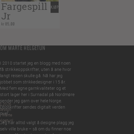
Fargespill
KJØP
Jr
kr
85,00
OM MARTE HELGETUN
I 2010 startet jeg en blogg med noen
få strikkeoppskrifter, uten å ane hvor
langt reisen skulle gå. Nå har jeg
jobbet som strikkedesigner i 15 år.
Med fem egne garnkvaliteter og et
stort lager her i Surnadal på Nordmøre
sender jeg garn over hele Norge.
© 2026
Oppskrifter sendes digitalt verden
Design
over.
y Marte
elgetun
Jeg har alltid valgt å designe plagg jeg
selv ville bruke – så om du finner noe