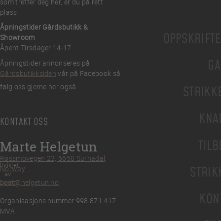
som treffer deg her, er du på rett
plass.
Åpningstider Gårdsbutikk &
OPPSKRIFT
Showroom
Åpent Tirsdager 14-17
GA
Åpningstider annonseres på
Gårdsbutikksiden
vår på Facebook så
følg oss gjerne her også.
STRIKK
KNA
KONTAKT OSS
TILB
Marte Helgetun
Røssmovegen 23, 6650 Surnadal,
tviklet
Norway
STRIK
av
post@helgetun.no
Divint
KON
Organisasjons nummer 998 871 417
MVA