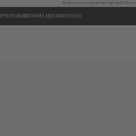
Norsk strikkedesigner med eget garn
Over e
APPER
TILBEHØR
STRIKKE ABC
KONTAKT
OUTLET