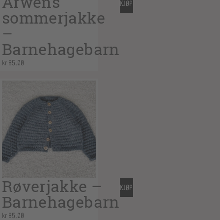
Arwens
KJØP
sommerjakke
–
Barnehagebarn
kr
85,00
Røverjakke –
KJØP
Barnehagebarn
kr
85,00