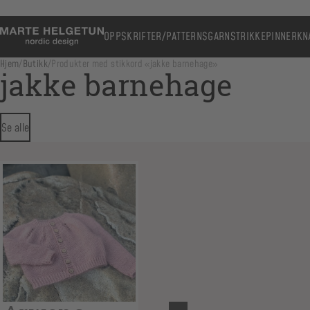
OPPSKRIFTER/PATTERNS
GARN
STRIKKEPINNER
KN
Hjem
/
Butikk
/
Produkter med stikkord «jakke barnehage»
jakke barnehage
Se alle