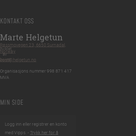
KONTAKT OSS
Marte Helgetun
Røssmovegen 23, 6650 Surnadal,
tviklet
Norway
av
post@helgetun.no
Divint
Organisasjons nummer 998 871 417
MVA
MIN SIDE
Logg inn eller registrer en konto
med Vipps. -
Trykk her for å