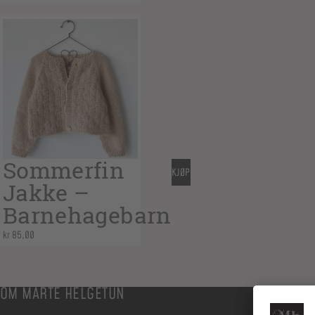
Sommerfin
KJØP
Jakke –
Barnehagebarn
kr
85,00
OM MARTE HELGETUN