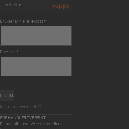
fortsette
Brukernavn eller e-post
Påkrevd
*
ingelser
Passord
Påkrevd
*
LOGG INN
Mistet passordet ditt?
FORHANDLEROVERSIKT
En oversikt over våre forhandlere