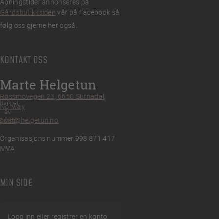
Åpningstider annonseres på
Gårdsbutikksiden
vår på Facebook så
følg oss gjerne her også.
KONTAKT OSS
Marte Helgetun
Røssmovegen 23, 6650 Surnadal,
tviklet
Norway
av
post@helgetun.no
Divint
Organisasjons nummer 998 871 417
MVA
MIN SIDE
Logg inn eller registrer en konto