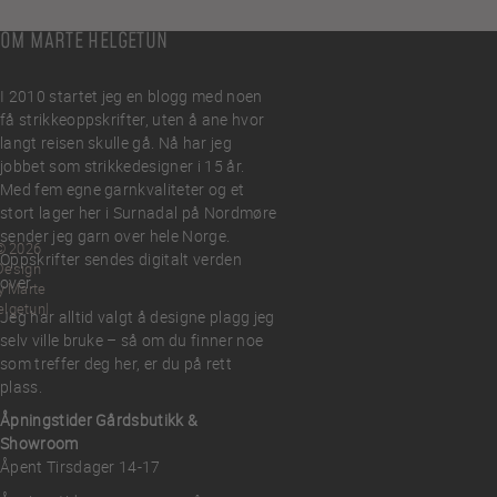
OM MARTE HELGETUN
I 2010 startet jeg en blogg med noen
få strikkeoppskrifter, uten å ane hvor
langt reisen skulle gå. Nå har jeg
jobbet som strikkedesigner i 15 år.
Med fem egne garnkvaliteter og et
stort lager her i Surnadal på Nordmøre
sender jeg garn over hele Norge.
© 2026
Oppskrifter sendes digitalt verden
Design
over.
y Marte
elgetun
Jeg har alltid valgt å designe plagg jeg
selv ville bruke – så om du finner noe
som treffer deg her, er du på rett
plass.
Åpningstider Gårdsbutikk &
Showroom
Åpent Tirsdager 14-17