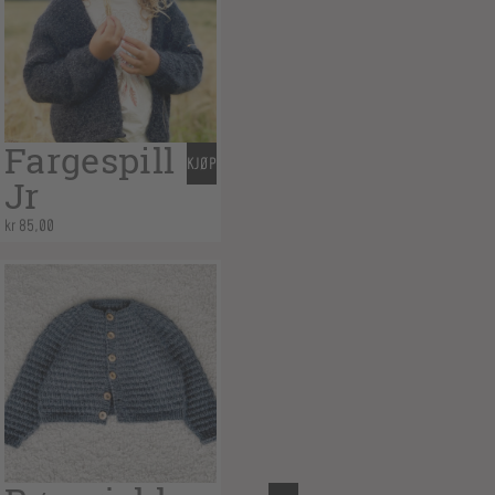
Fargespill
KJØP
Jr
kr
85,00