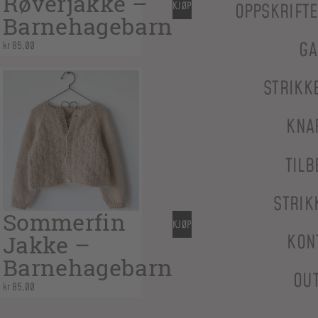
Røverjakke –
KJØP
OPPSKRIFT
Barnehagebarn
GA
kr
85,00
STRIKK
KNA
TILB
STRIK
Sommerfin
KJØP
Jakke –
KON
Barnehagebarn
OU
kr
85,00