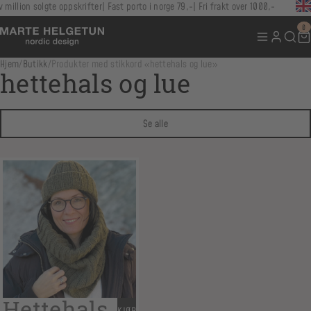
 million solgte oppskrifter
Fast porto i norge 79,-
Fri frakt over 1000,-
0
Hjem
/
Butikk
/
Produkter med stikkord «hettehals og lue»
hettehals og lue
Se alle
Hettehals