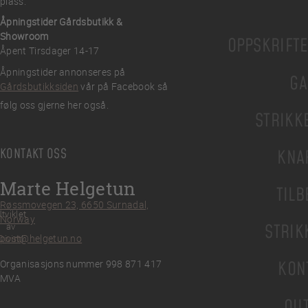
plass.
Åpningstider Gårdsbutikk &
Showroom
OPPSKRIFT
Åpent Tirsdager 14-17
Åpningstider annonseres på
GA
Gårdsbutikksiden
vår på Facebook så
følg oss gjerne her også.
STRIKK
KONTAKT OSS
KNA
Marte Helgetun
TILB
Røssmovegen 23, 6650 Surnadal,
tviklet
Norway
av
STRIK
post@helgetun.no
Divint
Organisasjons nummer 998 871 417
KON
MVA
OU