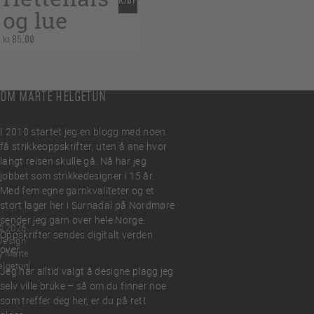
KJØP
og lue
kr
85,00
OM MARTE HELGETUN
I 2010 startet jeg en blogg med noen
få strikkeoppskrifter, uten å ane hvor
langt reisen skulle gå. Nå har jeg
jobbet som strikkedesigner i 15 år.
Med fem egne garnkvaliteter og et
stort lager her i Surnadal på Nordmøre
sender jeg garn over hele Norge.
© 2026
Oppskrifter sendes digitalt verden
Design
over.
y Marte
elgetun
Jeg har alltid valgt å designe plagg jeg
selv ville bruke – så om du finner noe
som treffer deg her, er du på rett