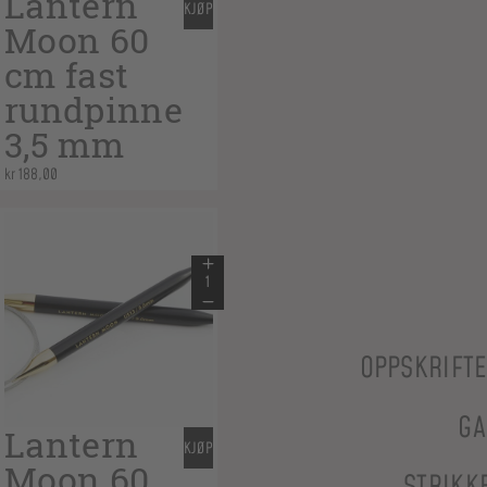
Lantern
KJØP
Moon 60
cm fast
rundpinne
3,5 mm
kr
188,00
OPPSKRIFT
GA
Lantern
KJØP
Moon 60