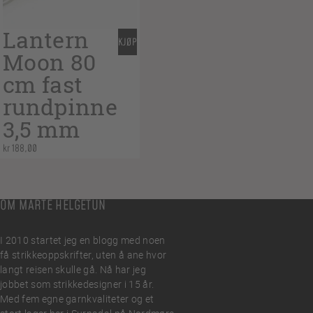
Lantern
KJØP
Moon 80
cm fast
rundpinne
3,5 mm
kr
188,00
OM MARTE HELGETUN
I 2010 startet jeg en blogg med noen
få strikkeoppskrifter, uten å ane hvor
langt reisen skulle gå. Nå har jeg
jobbet som strikkedesigner i 15 år.
Med fem egne garnkvaliteter og et