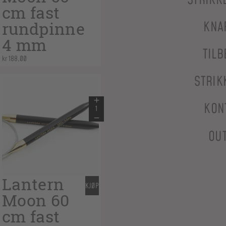
STRIKK
cm fast
rundpinne
KNA
4 mm
TILB
kr
188,00
STRIK
KON
OU
Lantern
KJØP
Moon 60
cm fast