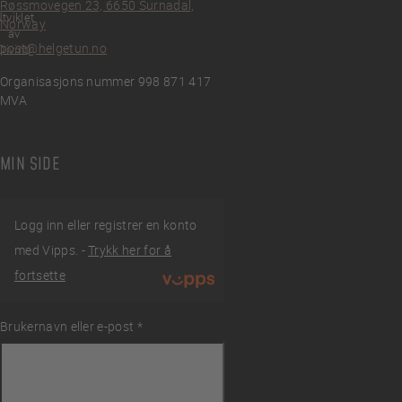
Røssmovegen 23, 6650 Surnadal,
tviklet
Norway
av
post@helgetun.no
Divint
Organisasjons nummer 998 871 417
MVA
MIN SIDE
Logg inn eller registrer en konto
med Vipps. -
Trykk her for å
fortsette
Brukernavn eller e-post
Påkrevd
*
ingelser