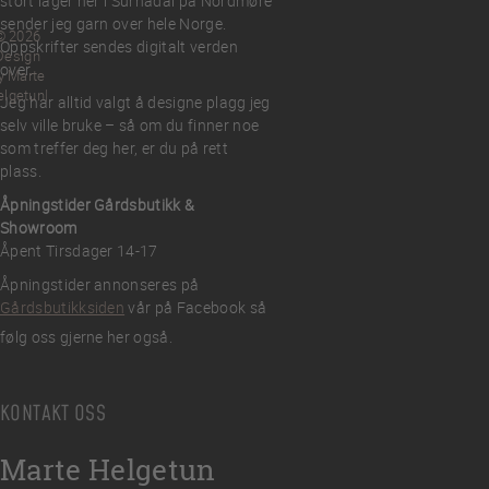
stort lager her i Surnadal på Nordmøre
sender jeg garn over hele Norge.
© 2026
Oppskrifter sendes digitalt verden
Design
over.
y Marte
elgetun
Jeg har alltid valgt å designe plagg jeg
selv ville bruke – så om du finner noe
som treffer deg her, er du på rett
plass.
Åpningstider Gårdsbutikk &
Showroom
Åpent Tirsdager 14-17
Åpningstider annonseres på
Gårdsbutikksiden
vår på Facebook så
følg oss gjerne her også.
KONTAKT OSS
Marte Helgetun