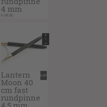
rundpinne
4 mm
kr
188,00
Lantern
KJØP
Moon 40
cm fast
rundpinne
4,5 mm