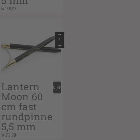
5 mm
kr
188,00
Lantern
KJØP
Moon 60
cm fast
rundpinne
5,5 mm
kr
212,00