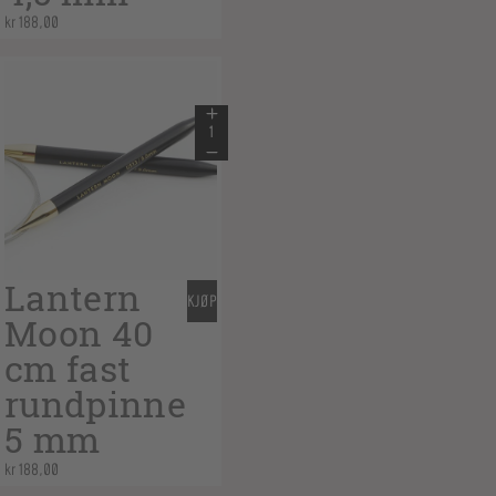
kr
188,00
Lantern
KJØP
Moon 40
cm fast
rundpinne
5 mm
kr
188,00