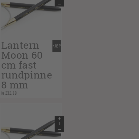
Lantern
KJØP
Moon 60
cm fast
rundpinne
8 mm
kr
232,00