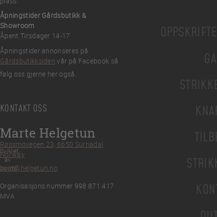
plass.
Åpningstider Gårdsbutikk &
Showroom
OPPSKRIFT
Åpent Tirsdager 14-17
Åpningstider annonseres på
GA
Gårdsbutikksiden
vår på Facebook så
følg oss gjerne her også.
STRIKK
KONTAKT OSS
KNA
Marte Helgetun
TILB
Røssmovegen 23, 6650 Surnadal,
tviklet
Norway
av
STRIK
post@helgetun.no
Divint
Organisasjons nummer 998 871 417
KON
MVA
OU