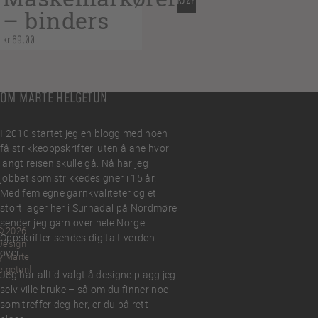
KJØP
– binders
kr
69,00
OM MARTE HELGETUN
I 2010 startet jeg en blogg med noen
få strikkeoppskrifter, uten å ane hvor
langt reisen skulle gå. Nå har jeg
jobbet som strikkedesigner i 15 år.
Med fem egne garnkvaliteter og et
stort lager her i Surnadal på Nordmøre
sender jeg garn over hele Norge.
© 2026
Oppskrifter sendes digitalt verden
Design
over.
y Marte
elgetun
Jeg har alltid valgt å designe plagg jeg
selv ville bruke – så om du finner noe
som treffer deg her, er du på rett