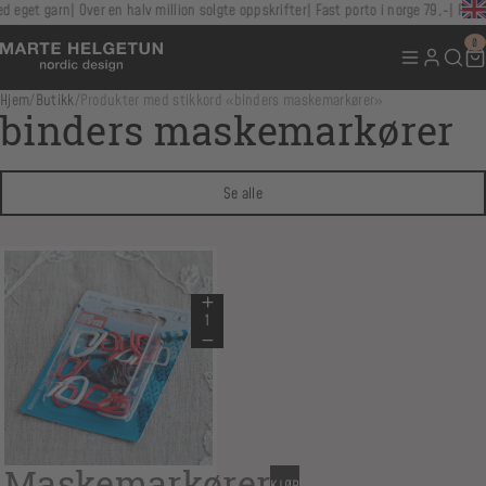
d eget garn
Over en halv million solgte oppskrifter
Fast porto i norge 79,-
Fri f
0
Hjem
/
Butikk
/
Produkter med stikkord «binders maskemarkører»
binders maskemarkører
Se alle
Maskemarkører