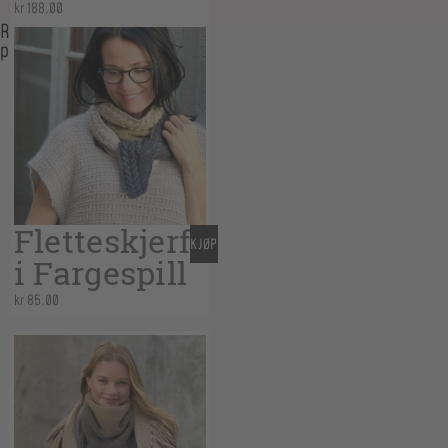
kr
188,00
Related
products
Fletteskjerf
KJØP
i Fargespill
kr
85,00