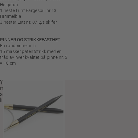
Helgetun
1 nøste Lunt Fargespill nr.13
Himmelblå
3 nøster Lett nr. 07 Lys skifer
PINNER OG STRIKKEFASTHET
En rundpinne nr. 5
15 masker patentstrikk med en
tråd av hver kvalitet på pinne nr. 5
= 10 cm
You
may
also
like…