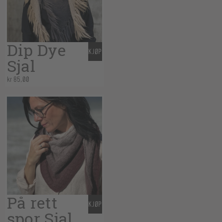
Dip Dye
KJØP
Sjal
kr
85,00
På rett
KJØP
spor Sjal