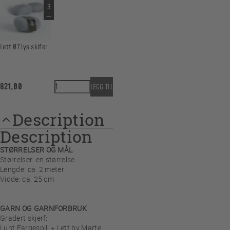
Lett 07 lys skifer
Vinterskjerf Lux gradert quantity
821,00
LEGG TIL
Description
Description
STØRRELSER OG MÅL
Størrelser: en størrelse
Lengde: ca. 2 meter
Vidde: ca. 25 cm
GARN OG GARNFORBRUK
Gradert skjerf:
Lunt Fargespill + Lett by Marte