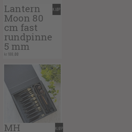
Lantern
KJØP
Moon 80
cm fast
rundpinne
5 mm
kr
188,00
MH
KJØP