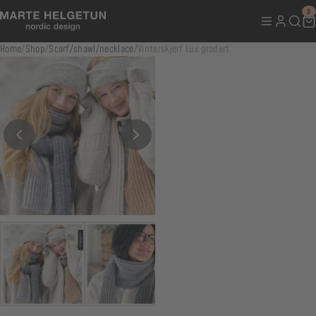
0
Home
/
Shop
/
Scarf/shawl/necklace
/
Vinterskjerf Lux gradert