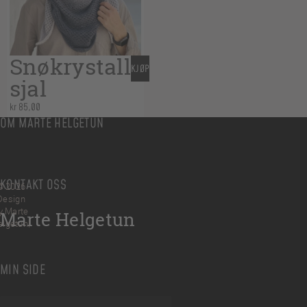
Snøkrystall
KJØP
sjal
kr
85,00
OM MARTE HELGETUN
KONTAKT OSS
© 2026
Design
y Marte
Marte Helgetun
elgetun
MIN SIDE