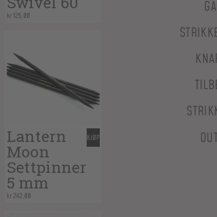
Swivel 60
GA
kr
125,00
STRIKK
KNA
TILB
STRIK
Lantern
OU
KJØP
Moon
Settpinner
5 mm
kr
242,00