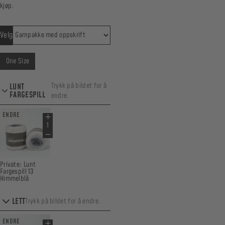
kjøp.
Velg
One Size
Trykk på bildet for å
LUNT
FARGESPILL
endre.
ENDRE
Private: Lunt
Fargespill 13
Himmelblå
LETT
Trykk på bildet for å endre.
ENDRE