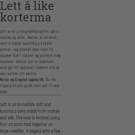
Lett å like
korterma
Lett er et utrolig deilig og fint garn i
mohair og silke. Vesten er strikket
med 4 tråder samtidig på tykke
pinner. Jeg startet med noen få
masker bak i nakken og strikket meg
nedover. Vesten har en halskant
som går litt oppover i nakken slik at
den varmer litt ekstra.
Norsk og Engelsk oppskrift.
Du får
tilgang til alle språk som pdf fil ved
kjøp.
Lett is an incredibly soft and
luxurious yarn made from mohair
and silk. The vest is knitted using
four strands held together on
large needles. It begins with a few