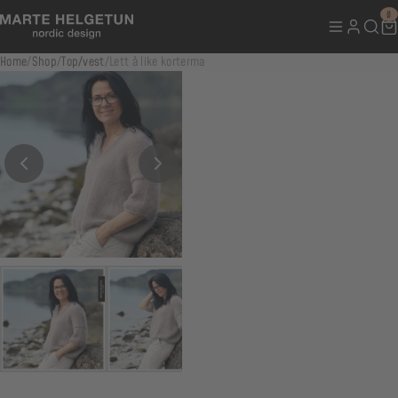
0
Home
/
Shop
/
Top/vest
/
Lett å like korterma