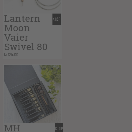
Lantern
KJØP
Moon
Vaier
Swivel 80
kr
125,00
MH
KJØP