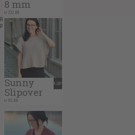
8 mm
kr
232,00
Related
products
Sunny
KJØP
Slipover
kr
85,00