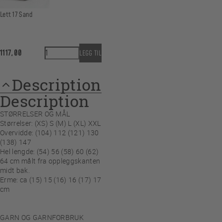
Lett 17 Sand
Lett å like korterma quantity
1117,00
LEGG TIL
Description
Description
STØRRELSER OG MÅL
Størrelser: (XS) S (M) L (XL) XXL
Overvidde: (104) 112 (121) 130
(138) 147
Hel lengde: (54) 56 (58) 60 (62)
64 cm målt fra oppleggskanten
midt bak.
Erme: ca (15) 15 (16) 16 (17) 17
cm
GARN OG GARNFORBRUK