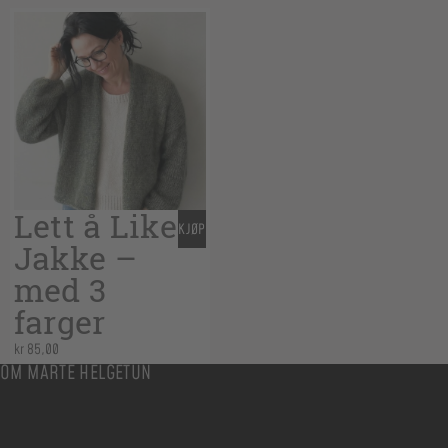
Lett å Like
KJØP
Jakke –
med 3
farger
kr
85,00
OM MARTE HELGETUN