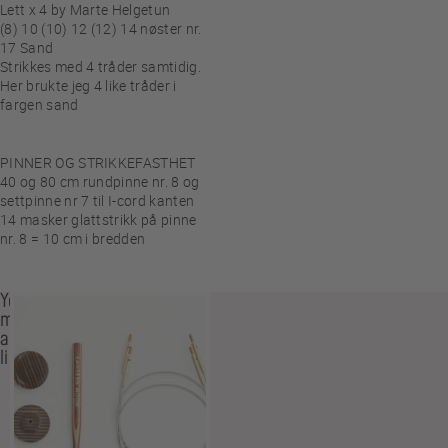
Lett x 4 by Marte Helgetun
(8) 10 (10) 12 (12) 14 nøster nr.
17 Sand
Strikkes med 4 tråder samtidig.
Her brukte jeg 4 like tråder i
fargen sand
PINNER OG STRIKKEFASTHET
40 og 80 cm rundpinne nr. 8 og
settpinne nr 7 til I-cord kanten
14 masker glattstrikk på pinne
nr. 8 = 10 cm i bredden
You
may
also
like…