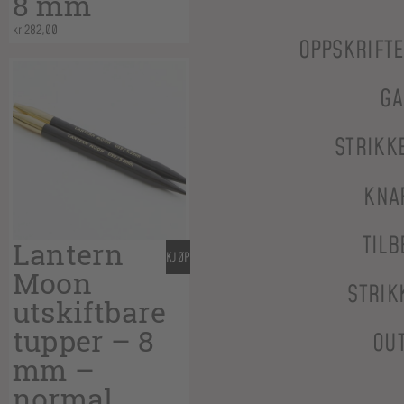
8 mm
kr
282,00
OPPSKRIFT
GA
STRIKK
KNA
TILB
Lantern
KJØP
Moon
STRIK
utskiftbare
tupper – 8
OU
mm –
normal