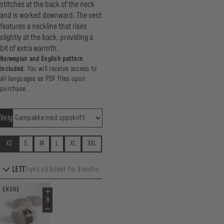
stitches at the back of the neck
and is worked downward. The vest
features a neckline that rises
slightly at the back, providing a
bit of extra warmth.
Norwegian and English pattern
included.
You will receive access to
all languages as PDF files upon
purchase.
Velg
XS
S
M
L
XL
XXL
LETT
Trykk på bildet for å endre.
ENDRE