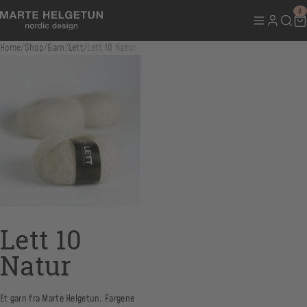
0
Home
/
Shop
/
Garn
/
Lett
/
Lett 10 Natur
Lett 10
Natur
Et garn fra Marte Helgetun. Fargene