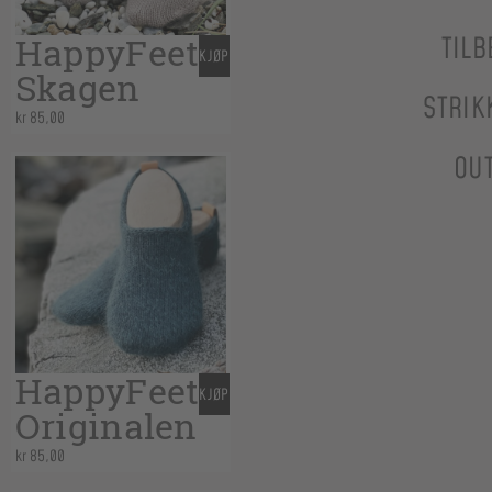
HappyFeet
TILB
KJØP
Skagen
STRIK
kr
85,00
OU
HappyFeet
KJØP
Originalen
kr
85,00