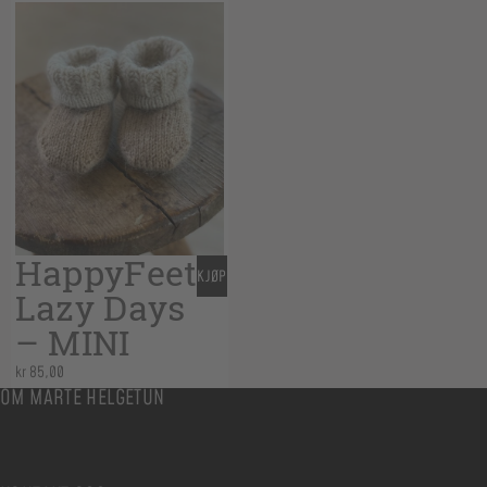
HappyFeet
KJØP
Lazy Days
– MINI
kr
85,00
OM MARTE HELGETUN