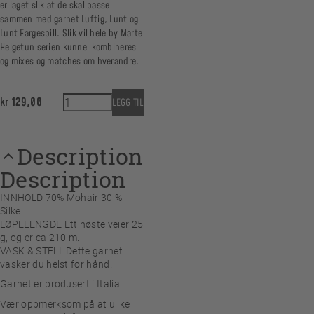
er laget slik at de skal passe
sammen med garnet Luftig, Lunt og
Lunt Fargespill. Slik vil hele by Marte
Helgetun serien kunne kombineres
og mixes og matches om hverandre.
Lett 10 Natur quantity
kr
129,00
LEGG TIL
Description
Description
INNHOLD 70% Mohair 30 %
Silke
LØPELENGDE Ett nøste veier 25
g, og er ca 210 m.
VASK & STELL Dette garnet
vasker du helst for hånd.
Garnet er produsert i Italia.
Vær oppmerksom på at ulike