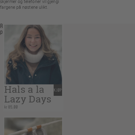
skjermer og telefoner vil gjengi
fargene på nøstene ulikt.
Related
products
Hals a la
KJØP
Lazy Days
kr
85,00