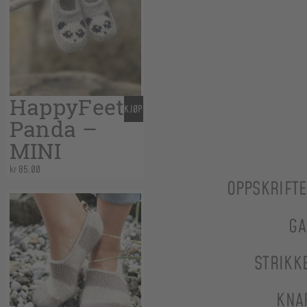
HappyFeet
KJØP
Panda –
MINI
kr
85,00
OPPSKRIFT
GA
STRIKK
KNA