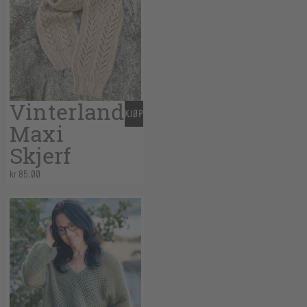
Vinterland
KJØP
Maxi
Skjerf
kr
85,00