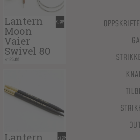
Lantern
OPPSKRIFT
KJØP
Moon
Vaier
GA
Swivel 80
STRIKK
kr
125,00
KNA
TILB
STRIK
OU
Lantern
KJØP