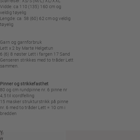
Størrelser: XS/S (M/L) XL/XXL
Vidde: ca 110 (135) 160 cm og
veldig tøyelig
Lengde: ca
58 (60) 62 cm og veldig
tøyelig
Garn og garnforbruk
Lett x 2 by Marte Helgetun
6 (6) 8 nøster Lett i fargen 17 Sand
Genseren strikkes med to tråder Lett
sammen.
Pinner og strikkefasthet
80 og cm rundpinne nr. 6 pinne nr
4,5 til icordfelling
15 masker strukturstrikk på pinne
nr. 6 med to tråder Lett = 10 cm i
bredden
You
may