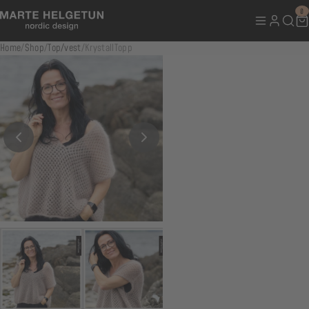
0
Home
/
Shop
/
Top/vest
/
KrystallTopp