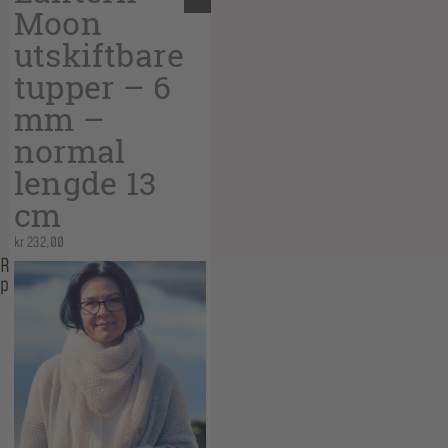
Moon
utskiftbare
tupper – 6
mm –
normal
lengde 13
cm
kr
232,00
Related
products