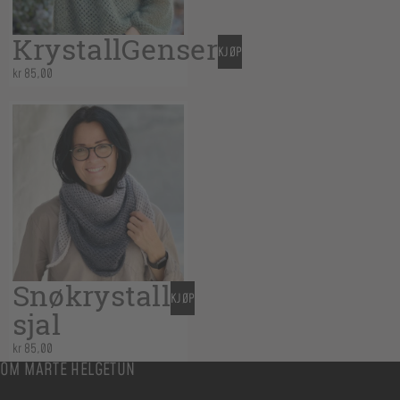
KrystallGenser
KJØP
kr
85,00
Snøkrystall
KJØP
sjal
kr
85,00
OM MARTE HELGETUN