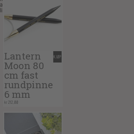
also
like…
Lantern
KJØP
Moon 80
cm fast
rundpinne
6 mm
kr
212,00