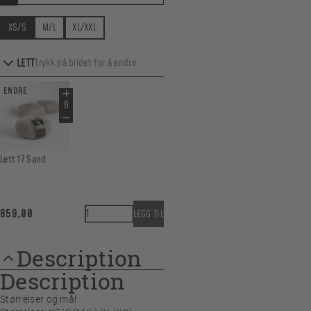
XS/S
M/L
XL/XXL
LETT
Trykk på bildet for å endre.
ENDRE
Lett 17 Sand
KrystallTopp quantity
859,00
LEGG TIL
Description
Description
Størrelser og mål