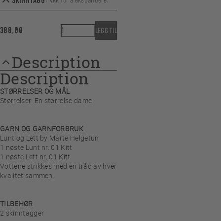
SKINNTAGG
Trykk for å ekspandere.
ENDRE
HappyHands Rainy Days quantity
388,00
LEGG TIL
Description
Skinntagg Natur
Description
STØRRELSER OG MÅL
Størrelser: En størrelse dame
GARN OG GARNFORBRUK
Lunt og Lett by Marte Helgetun
1 nøste Lunt nr. 01 Kitt
1 nøste Lett nr. 01 Kitt
Vottene strikkes med en tråd av hver
kvalitet sammen.
TILBEHØR
2 skinntagger