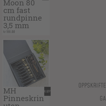
Moon 80
cm fast
rundpinne
3,5 mm
kr
188,00
OPPSKRIFT
MH
KJØP
Pinneskrin
GA
uten