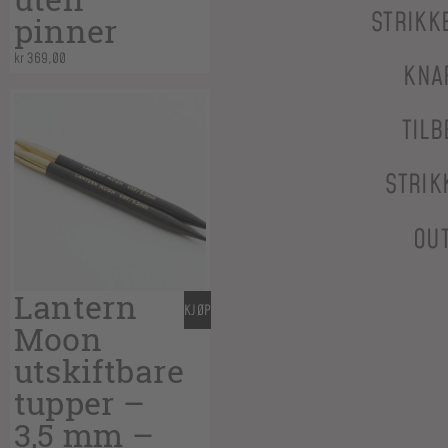
STRIKK
pinner
kr
369,00
KNA
TILB
STRIK
OU
Lantern
KJØP
Moon
utskiftbare
tupper –
3,5 mm –