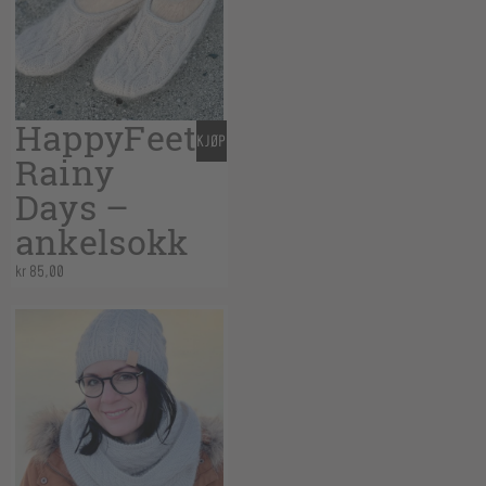
HappyFeet
KJØP
Rainy
Days –
ankelsokk
kr
85,00