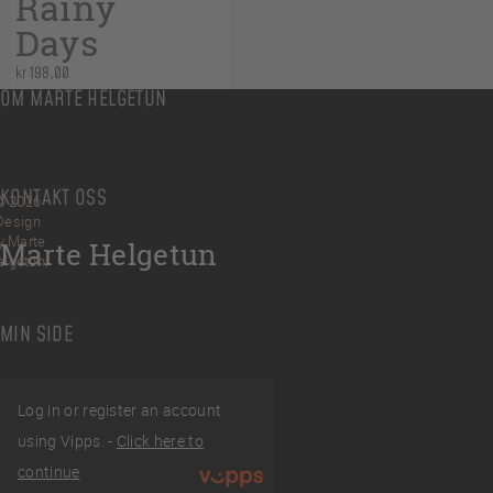
Rainy
Days
kr
198,00
OM MARTE HELGETUN
KONTAKT OSS
© 2026
Design
y Marte
Marte Helgetun
elgetun
MIN SIDE
Log in or register an account
using Vipps. -
Click here to
tviklet
continue
av