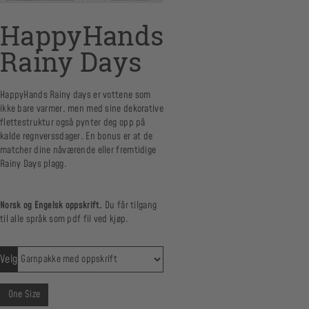
HappyHands
Rainy Days
HappyHands Rainy days er vottene som
ikke bare varmer, men med sine dekorative
flettestruktur også pynter deg opp på
kalde regnverssdager. En bonus er at de
matcher dine nåværende eller fremtidige
Rainy Days plagg.
Norsk og Engelsk oppskrift.
Du får tilgang
til alle språk som pdf fil ved kjøp.
Velg
One Size