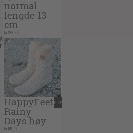
normal
lengde 13
cm
kr
188,00
Related
products
HappyFeet
KJØP
Rainy
Days høy
kr
85,00