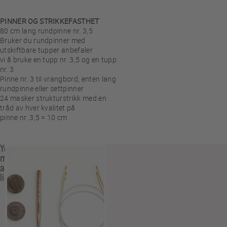
PINNER OG STRIKKEFASTHET
80 cm lang rundpinne nr. 3,5
Bruker du rundpinner med
utskiftbare tupper anbefaler
vi å bruke en tupp nr. 3,5 og en tupp
nr. 3
Pinne nr. 3 til vrangbord, enten lang
rundpinne eller settpinner
24 masker strukturstrikk med en
tråd av hver kvalitet på
pinne nr. 3,5 = 10 cm
You
may
also
like…