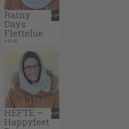
Rainy
KJØP
Days
Flettelue
kr
85,00
HEFTE –
KJØP
Happyfeet