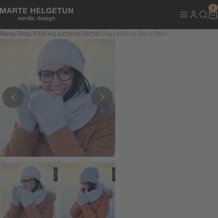
0
Home
/
Shop
/
Knitting patterns
/
Votter
/
HappyHands Rainy Days