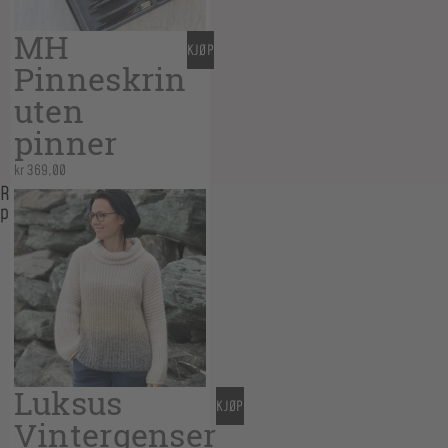
MH
KJØP
Pinneskrin
uten
pinner
kr
369,00
Related
products
Luksus
KJØP
Vintergenser