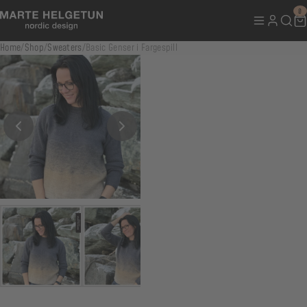
0
Home
/
Shop
/
Sweaters
/
Basic Genser i Fargespill