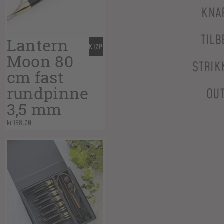
KNA
TILB
Lantern
KJØP
Moon 80
STRIK
cm fast
rundpinne
OU
3,5 mm
kr
188,00