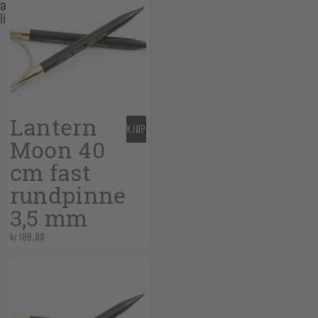
also
like…
Lantern
KJØP
Moon 40
cm fast
rundpinne
3,5 mm
kr
188,00