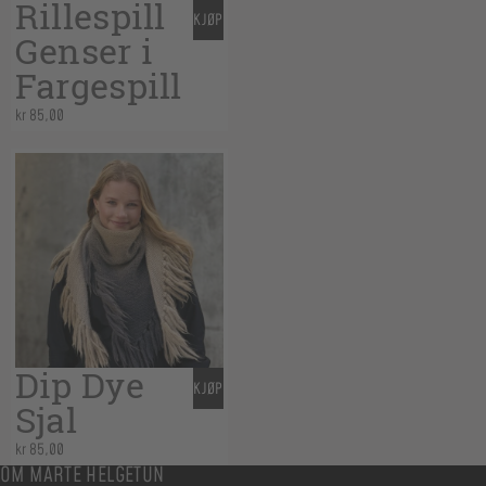
Rillespill
KJØP
Genser i
Fargespill
kr
85,00
Dip Dye
KJØP
Sjal
kr
85,00
OM MARTE HELGETUN