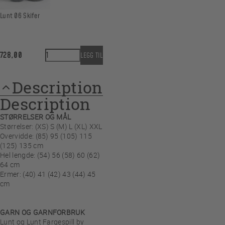
Lunt 06 Skifer
Basic Genser i Fargespill quantity
728,00
LEGG TIL
Description
Description
STØRRELSER OG MÅL
Størrelser: (XS) S (M) L (XL) XXL
Overvidde: (85) 95 (105) 115
(125) 135 cm
Hel lengde: (54) 56 (58) 60 (62)
64 cm
Ermer: (40) 41 (42) 43 (44) 45
cm
GARN OG GARNFORBRUK
Lunt og Lunt Fargespill by