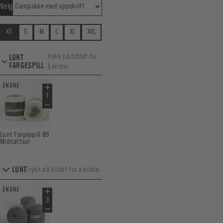
Velg
XS
S
M
L
XL
XXL
Trykk på bildet for
LUNT
FARGESPILL
å endre.
ENDRE
Lunt Fargespill 06
Midnattsol
LUNT
Trykk på bildet for å endre.
ENDRE