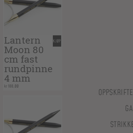
Lantern
KJØP
Moon 80
cm fast
rundpinne
4 mm
kr
188,00
OPPSKRIFT
GA
STRIKK