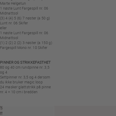
Marte Helgetun
1 nøste Lunt Fargespill nr. 06
Midnattsol
(3) 4 (4) 5 (6) 7 nøster (a 50 g)
Lunt nr. 06 Skifer
eller
1 nøste Lunt Fargespill nr. 06
Midnattsol
(1) 2 (2) 2 (2) 3 nøster (a 150 g)
Fargespill Mono nr. 10 Skifer
PINNER OG STRIKKEFASTHET
80 og 40 cm rundpinne nr. 3,5
og 4
Settpinner nr. 3,5 og 4 dersom
du ikke bruker magic loop
24 masker glattstrikk på pinne
nr. 4 = 10 cm i bredden
You
may