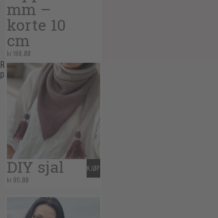
mm –
korte 10
cm
kr
188,00
Related
products
DIY sjal
KJØP
kr
85,00