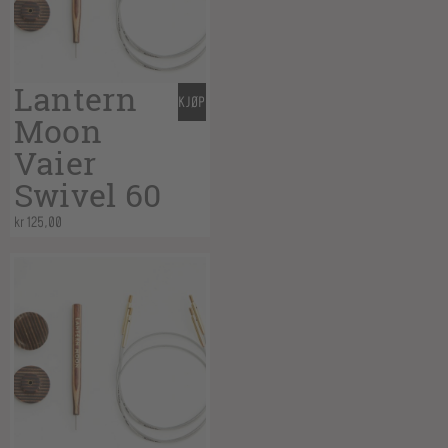
Lantern
KJØP
Moon
Vaier
Swivel 60
kr
125,00