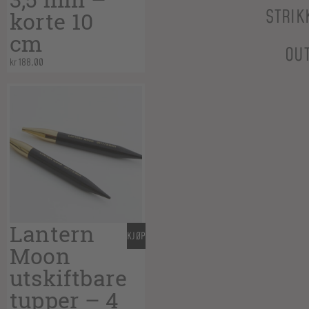
STRIK
korte 10
cm
OU
kr
188,00
Lantern
KJØP
Moon
utskiftbare
tupper – 4