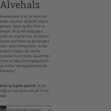
Alvehals
Alvemønsteret er ett av mine mest
solgte mønstere, og består i dag av
gensere, topper og ikke minst to
alvesjal. Nå var det veldig gøy å
prøve det ut på en hals. Du starter i
toppen med halsen og alle økingene
skjer i selve hullmønsteret. Du kan
strikke to halser i den minste
størrelsen av ett nøste. Oppskriften
finner du både som singeloppskrift
og i heftet “Hverdagsfavoritter 04
Kløvereng.”
Norsk og Engelsk oppskrift.
Du får
tilgang til alle språk som pdf fil ved
kjøp.
Velg