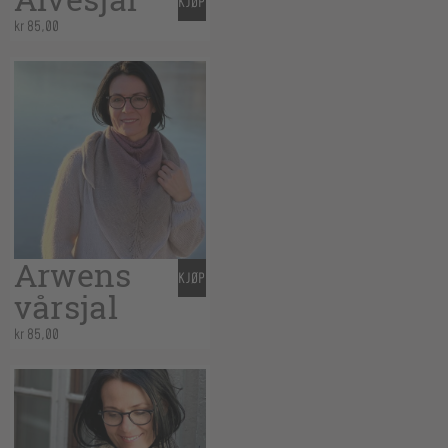
KJØP
kr
85,00
Arwens
KJØP
vårsjal
kr
85,00