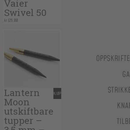
Vaier
Swivel 50
kr
125,00
OPPSKRIFT
GA
STRIKK
Lantern
KJØP
Moon
KNA
utskiftbare
tupper –
TILB
3,5 mm –