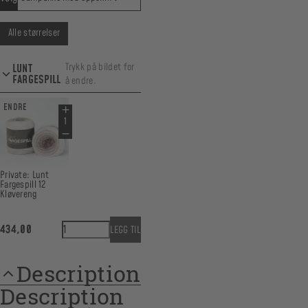
Alle størrelser
Trykk på bildet for
LUNT
FARGESPILL
å endre.
ENDRE
Private: Lunt
Fargespill 12
Kløvereng
Alvehals quantity
434,00
LEGG TIL
Description
Description