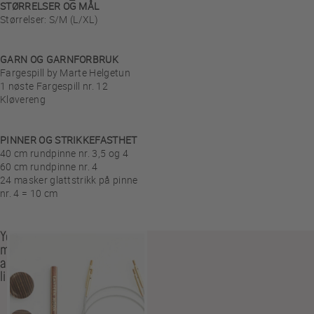
STØRRELSER OG MÅL
Størrelser: S/M (L/XL)
GARN OG GARNFORBRUK
Fargespill by Marte Helgetun
1 nøste Fargespill nr. 12
Kløvereng
PINNER OG STRIKKEFASTHET
40 cm rundpinne nr. 3,5 og 4
60 cm rundpinne nr. 4
24 masker glattstrikk på pinne
nr. 4 = 10 cm
You
may
also
like…