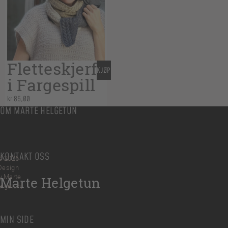
Fletteskjerf
KJØP
i Fargespill
kr
85,00
OM MARTE HELGETUN
KONTAKT OSS
© 2026
Design
y Marte
Marte Helgetun
elgetun
MIN SIDE