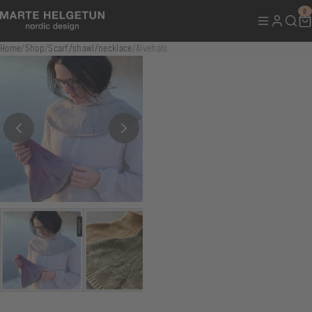
0
Home
/
Shop
/
Scarf/shawl/necklace
/
Alvehals