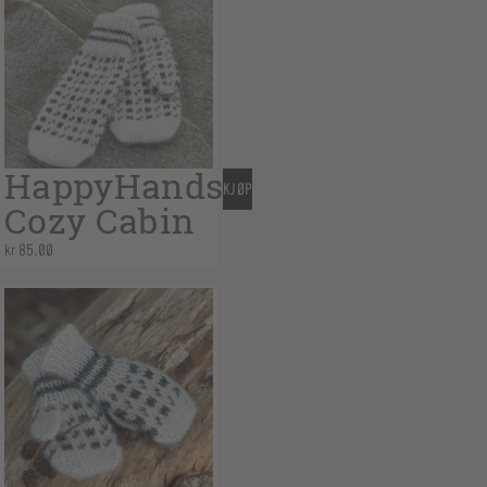
HappyHands
KJØP
Cozy Cabin
kr
85,00