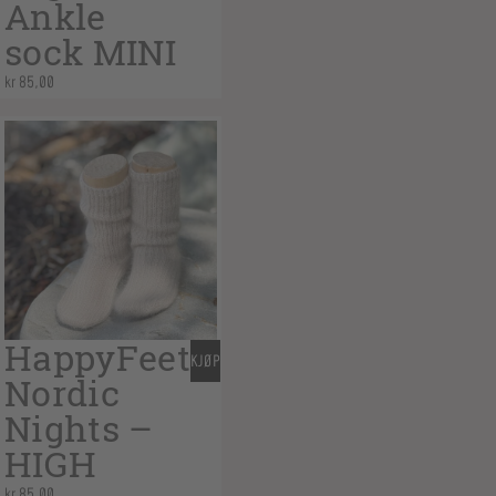
Ankle
sock MINI
kr
85,00
HappyFeet
KJØP
Nordic
Nights –
HIGH
kr
85,00