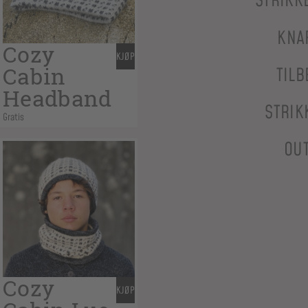
STRIKK
KNA
Cozy
KJØP
Cabin
TILB
Headband
STRIK
Gratis
OU
Cozy
KJØP