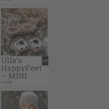
Ulla’s
KJØP
HappyFeet
– MINI
kr
85,00