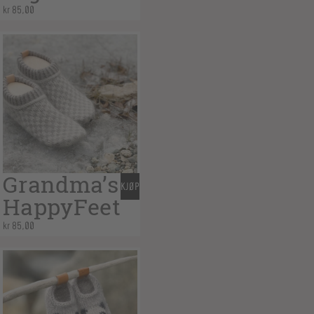
kr
85,00
Grandma’s
KJØP
HappyFeet
kr
85,00