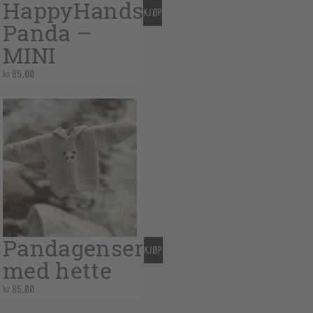
HappyHands
KJØP
Panda –
MINI
kr
85,00
Pandagenser
KJØP
med hette
kr
85,00