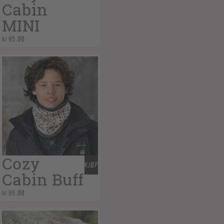
Cabin
MINI
kr
85,00
Cozy
KJØP
Cabin Buff
kr
85,00