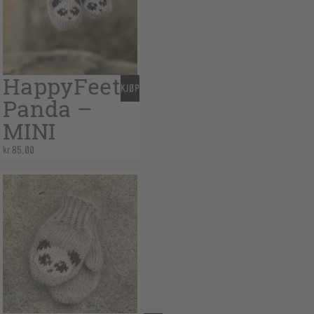
HappyFeet
KJØP
Panda –
MINI
kr
85,00