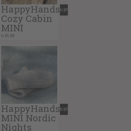
HappyHands
KJØP
Cozy Cabin
MINI
kr
85,00
HappyHands
KJØP
MINI Nordic
Nights