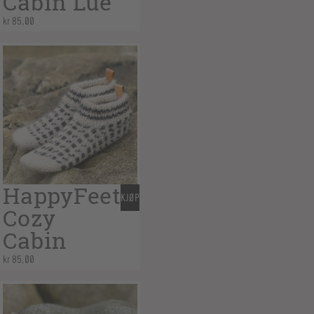
Cabin Lue
kr
85,00
HappyFeet
KJØP
Cozy
Cabin
kr
85,00