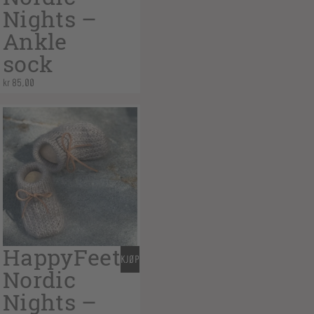
Nights –
Ankle
sock
kr
85,00
HappyFeet
KJØP
Nordic
Nights –