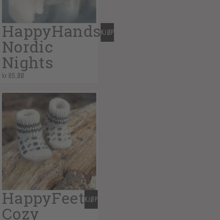
HappyHands
KJØP
Nordic
Nights
kr
85,00
HappyFeet
KJØP
Cozy