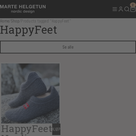
0
Home
/
Shop
/
Products tagged “HappyFeet”
HappyFeet
Se alle
HappyFeet
KJØP