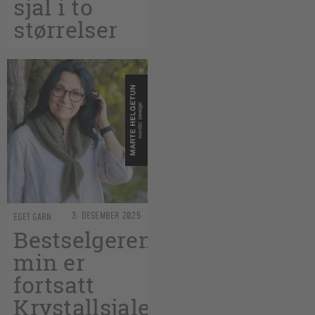
sjal i to
størrelser
3. DESEMBER 2025
EGET GARN
Bestselgeren
min er
fortsatt
Krystallsjalet