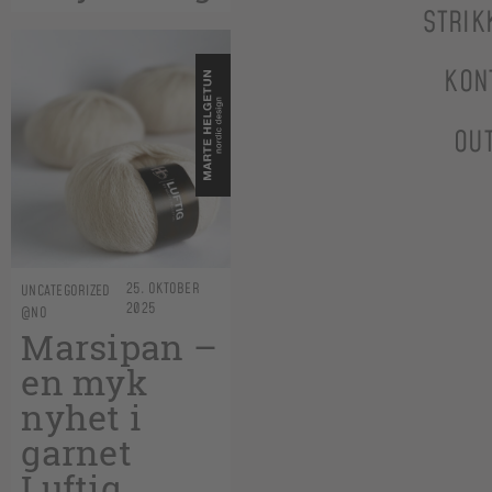
STRIK
KON
OU
25. OKTOBER
UNCATEGORIZED
2025
@NO
Marsipan –
en myk
nyhet i
garnet
Luftig