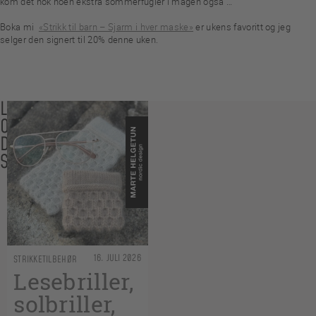
kom det nok noen ekstra sommerfugler i magen også …
Boka mi
«Strikk til barn – Sjarm i hver maske»
er ukens favoritt og jeg
selger den signert til 20% denne uken.
LES
OGSÅ
DISSE
SAKENE
16. JULI 2026
STRIKKETILBEHØR
Lesebriller,
solbriller,