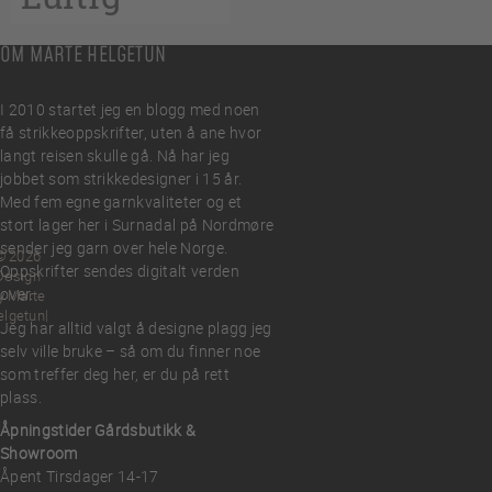
OM MARTE HELGETUN
I 2010 startet jeg en blogg med noen
få strikkeoppskrifter, uten å ane hvor
langt reisen skulle gå. Nå har jeg
jobbet som strikkedesigner i 15 år.
Med fem egne garnkvaliteter og et
stort lager her i Surnadal på Nordmøre
sender jeg garn over hele Norge.
© 2026
Oppskrifter sendes digitalt verden
Design
over.
y Marte
elgetun
Jeg har alltid valgt å designe plagg jeg
selv ville bruke – så om du finner noe
som treffer deg her, er du på rett
plass.
Åpningstider Gårdsbutikk &
Showroom
Åpent Tirsdager 14-17