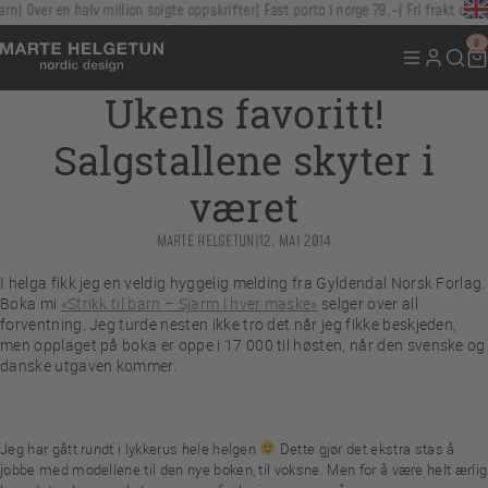
rn
Over en halv million solgte oppskrifter
Fast porto i norge 79,-
Fri frakt over 1
0
Ukens favoritt!
Salgstallene skyter i
været
MARTE HELGETUN
|
12. MAI 2014
I helga fikk jeg en veldig hyggelig melding fra Gyldendal Norsk Forlag.
Boka mi
«Strikk til barn – Sjarm i hver maske»
selger over all
forventning. Jeg turde nesten ikke tro det når jeg fikke beskjeden,
men opplaget på boka er oppe i 17 000 til høsten, når den svenske og
danske utgaven kommer.
Jeg har gått rundt i lykkerus hele helgen
Dette gjør det ekstra stas å
jobbe med modellene til den nye boken, til voksne. Men for å være helt ærlig