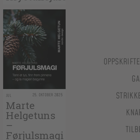
OPPSKRIFT
GA
STRIKK
25. OKTOBER 2025
JUL
Marte
KNA
Helgetuns
–
TILB
Førjulsmagi