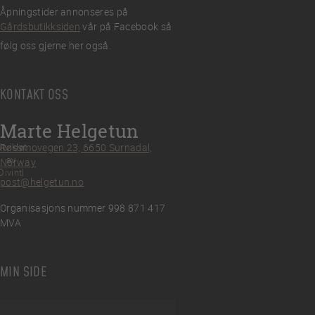
Åpningstider annonseres på
Gårdsbutikksiden
vår på Facebook så
følg oss gjerne her også.
KONTAKT OSS
Marte Helgetun
tviklet
Røssmovegen 23, 6650 Surnadal,
av
Norway
Divint
post@helgetun.no
Organisasjons nummer 998 871 417
MVA
MIN SIDE